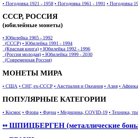
• Погодовка 1921 - 1958
• Погодовка 1961 - 1991
• Погодовка 19
СССР, РОССИЯ
(юбилейные монеты)
• Юбилейка 1965 - 1992
(СССР)
• Юбилейка 1991 - 1994
(Красная книга)
• Юбилейка 1992 - 1996
(Россия молодая)
• Юбилейка 1999 - 2030
(Современная Россия)
МОНЕТЫ МИРА
• США
• СНГ, ex-СССР
• Австралия и Океания
• Азия
• Африк
ПОПУЛЯРНЫЕ КАТЕГОРИИ
• Космос
• Флора
• Фауна
• Медицина, COVID-19
• Техника, тр
•• ШПИЦБЕРГЕН (металлические бон