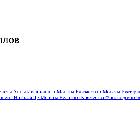
ЛЛОВ
онеты Анны Иоанновны
• Монеты Елизаветы
• Монеты Екатери
онеты Николая II
• Монеты Великого Княжества Финляндского в