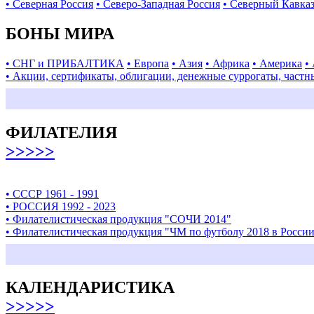
• Северная Россия
• Северо-Западная Россия
• Северный Кавка
БОНЫ МИРА
• СНГ и ПРИБАЛТИКА
• Европа
• Азия
• Африка
• Америка
•
• Акции, сертификаты, облигации, денежные суррогаты, частн
ФИЛАТЕЛИЯ
>>>>>
• СССР 1961 - 1991
• РОССИЯ 1992 - 2023
• Филателистическая продукция "СОЧИ 2014"
• Филателистическая продукция "ЧМ по футболу 2018 в Росси
КАЛЕНДАРИСТИКА
>>>>>