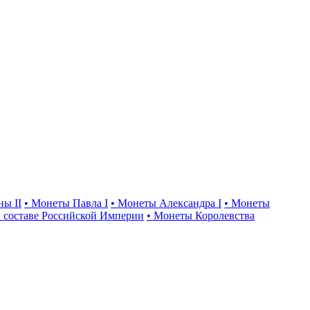
ны II
• Монеты Павла I
• Монеты Александра I
• Монеты
 составе Российской Империи
• Монеты Королевства