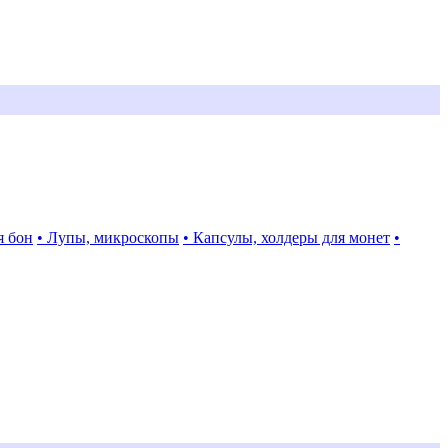
я бон
• Лупы, микроскопы
• Капсулы, холдеры для монет
•