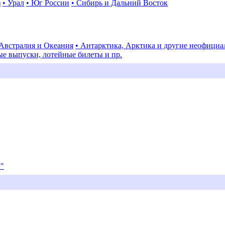
з
• Урал
• Юг России
• Сибирь и Дальний Восток
 Австралия и Океания
• Антарктика, Арктика и другие неофици
ые выпуски, лотейные билеты и пр.
и"