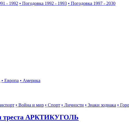
91 - 1992
• Погодовка 1992 - 1993
• Погодовка 1997 - 2030
а
• Европа
• Америка
анспорт
• Война и мир
• Спорт
• Личности
• Знаки зодиака
• Гор
ы треста АРКТИКУГОЛЬ