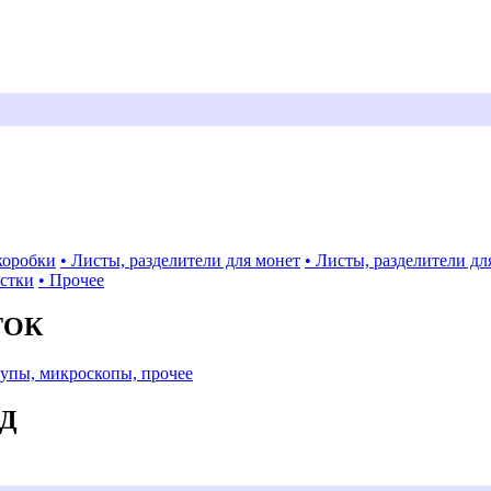
коробки
• Листы, разделители для монет
• Листы, разделители дл
истки
• Прочее
ТОК
Лупы, микроскопы, прочее
АД