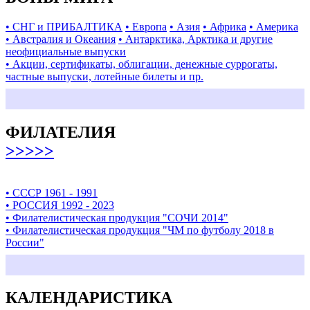
• СНГ и ПРИБАЛТИКА
• Европа
• Азия
• Африка
• Америка
• Австралия и Океания
• Антарктика, Арктика и другие
неофициальные выпуски
• Акции, сертификаты, облигации, денежные суррогаты,
частные выпуски, лотейные билеты и пр.
ФИЛАТЕЛИЯ
>>>>>
• СССР 1961 - 1991
• РОССИЯ 1992 - 2023
• Филателистическая продукция "СОЧИ 2014"
• Филателистическая продукция "ЧМ по футболу 2018 в
России"
КАЛЕНДАРИСТИКА