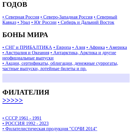
ГОДОВ
• Северная Россия
• Северо-Западная Россия
• Северный
Кавказ
• Урал
• Юг России
• Сибирь и Дальний Восток
БОНЫ МИРА
• СНГ и ПРИБАЛТИКА
• Европа
• Азия
• Африка
• Америка
• Австралия и Океания
• Антарктика, Арктика и другие
неофициальные выпуски
• Акции, сертификаты, облигации, денежные суррогаты,
частные выпуски, лотейные билеты и пр.
ФИЛАТЕЛИЯ
>>>>>
• СССР 1961 - 1991
• РОССИЯ 1992 - 2023
• Филателистическая продукция "СОЧИ 2014"