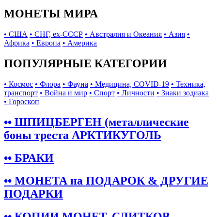
МОНЕТЫ МИРА
• США
• СНГ, ex-СССР
• Австралия и Океания
• Азия
•
Африка
• Европа
• Америка
ПОПУЛЯРНЫЕ КАТЕГОРИИ
• Космос
• Флора
• Фауна
• Медицина, COVID-19
• Техника,
транспорт
• Война и мир
• Спорт
• Личности
• Знаки зодиака
• Гороскоп
•• ШПИЦБЕРГЕН (металлические
боны треста АРКТИКУГОЛЬ
•• БРАКИ
•• МОНЕТА на ПОДАРОК & ДРУГИЕ
ПОДАРКИ
•• КОПИИ МОНЕТ, СЛИТКОВ