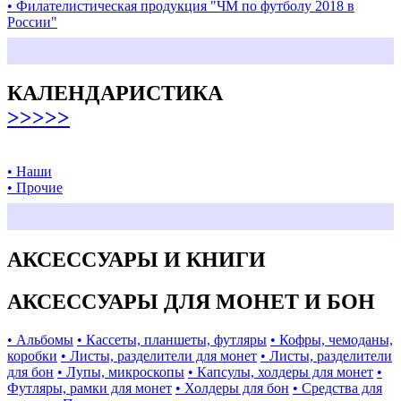
• Филателистическая продукция "ЧМ по футболу 2018 в
России"
КАЛЕНДАРИСТИКА
>>>>>
• Наши
• Прочие
АКСЕССУАРЫ И КНИГИ
АКСЕССУАРЫ ДЛЯ МОНЕТ И БОН
• Альбомы
• Кассеты, планшеты, футляры
• Кофры, чемоданы,
коробки
• Листы, разделители для монет
• Листы, разделители
для бон
• Лупы, микроскопы
• Капсулы, холдеры для монет
•
Футляры, рамки для монет
• Холдеры для бон
• Средства для