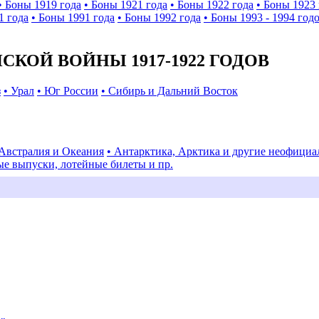
• Боны 1919 года
• Боны 1921 года
• Боны 1922 года
• Боны 1923 
1 года
• Боны 1991 года
• Боны 1992 года
• Боны 1993 - 1994 год
КОЙ ВОЙНЫ 1917-1922 ГОДОВ
з
• Урал
• Юг России
• Сибирь и Дальний Восток
 Австралия и Океания
• Антарктика, Арктика и другие неофици
ые выпуски, лотейные билеты и пр.