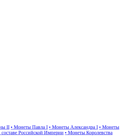
ны II
• Монеты Павла I
• Монеты Александра I
• Монеты
 составе Российской Империи
• Монеты Королевства