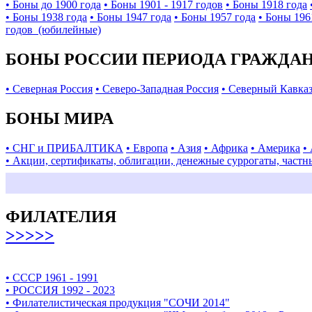
• Боны до 1900 года
• Боны 1901 - 1917 годов
• Боны 1918 года
• Боны 1938 года
• Боны 1947 года
• Боны 1957 года
• Боны 196
годов (юбилейные)
БОНЫ РОССИИ ПЕРИОДА ГРАЖДАНС
• Северная Россия
• Северо-Западная Россия
• Северный Кавка
БОНЫ МИРА
• СНГ и ПРИБАЛТИКА
• Европа
• Азия
• Африка
• Америка
•
• Акции, сертификаты, облигации, денежные суррогаты, частн
ФИЛАТЕЛИЯ
>>>>>
• СССР 1961 - 1991
• РОССИЯ 1992 - 2023
• Филателистическая продукция "СОЧИ 2014"