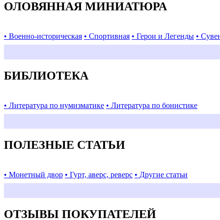
ОЛОВЯННАЯ МИНИАТЮРА
• Военно-историческая
• Спортивная
• Герои и Легенды
• Суве
БИБЛИОТЕКА
• Литература по нумизматике
• Литература по бонистике
ПОЛЕЗНЫЕ СТАТЬИ
• Монетный двор
• Гурт, аверс, реверс
• Другие статьи
ОТЗЫВЫ ПОКУПАТЕЛЕЙ