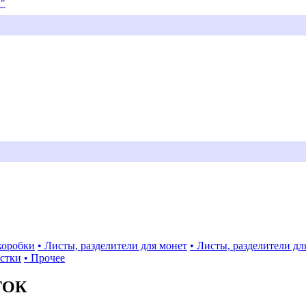
и"
коробки
• Листы, разделители для монет
• Листы, разделители дл
истки
• Прочее
ТОК