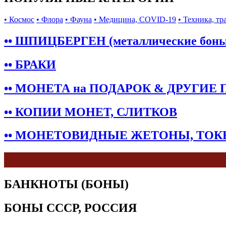
• Космос
• Флора
• Фауна
• Медицина, COVID-19
• Техника, тр
•• ШПИЦБЕРГЕН (металлические бон
•• БРАКИ
•• МОНЕТА на ПОДАРОК & ДРУГИЕ
•• КОПИИ МОНЕТ, СЛИТКОВ
•• МОНЕТОВИДНЫЕ ЖЕТОНЫ, ТО
БАНКНОТЫ (БОНЫ)
БОНЫ СССР, РОССИЯ