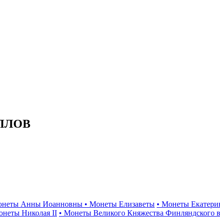
ЛЛОВ
онеты Анны Иоанновны
• Монеты Елизаветы
• Монеты Екатери
онеты Николая II
• Монеты Великого Княжества Финляндского в