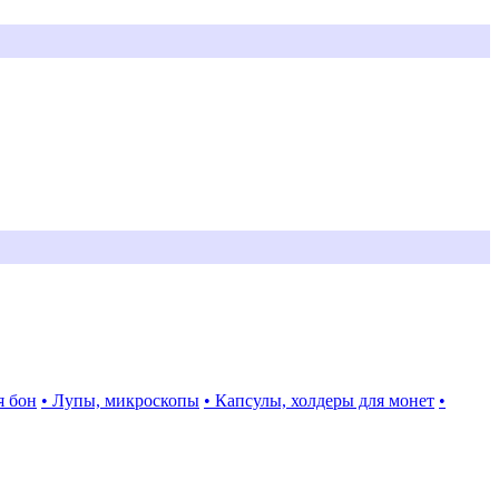
я бон
• Лупы, микроскопы
• Капсулы, холдеры для монет
•