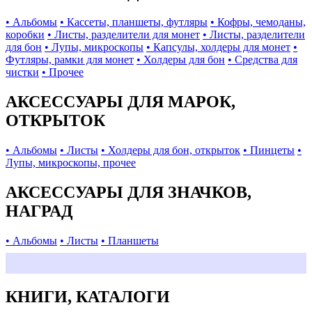
• Альбомы
• Кассеты, планшеты, футляры
• Кофры, чемоданы,
коробки
• Листы, разделители для монет
• Листы, разделители
для бон
• Лупы, микроскопы
• Капсулы, холдеры для монет
•
Футляры, рамки для монет
• Холдеры для бон
• Средства для
чистки
• Прочее
АКСЕССУАРЫ ДЛЯ МАРОК,
ОТКРЫТОК
• Альбомы
• Листы
• Холдеры для бон, открыток
• Пинцеты
•
Лупы, микроскопы, прочее
АКСЕССУАРЫ ДЛЯ ЗНАЧКОВ,
НАГРАД
• Альбомы
• Листы
• Планшеты
КНИГИ, КАТАЛОГИ