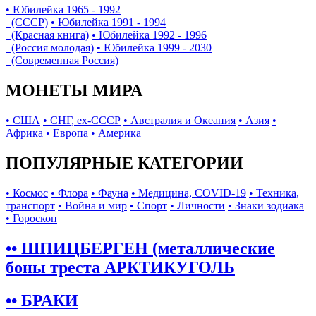
• Юбилейка 1965 - 1992
(СССР)
• Юбилейка 1991 - 1994
(Красная книга)
• Юбилейка 1992 - 1996
(Россия молодая)
• Юбилейка 1999 - 2030
(Современная Россия)
МОНЕТЫ МИРА
• США
• СНГ, ex-СССР
• Австралия и Океания
• Азия
•
Африка
• Европа
• Америка
ПОПУЛЯРНЫЕ КАТЕГОРИИ
• Космос
• Флора
• Фауна
• Медицина, COVID-19
• Техника,
транспорт
• Война и мир
• Спорт
• Личности
• Знаки зодиака
• Гороскоп
•• ШПИЦБЕРГЕН (металлические
боны треста АРКТИКУГОЛЬ
•• БРАКИ