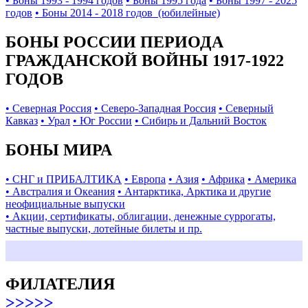
• Боны 1993 - 1994 годов
• Боны 1995 года
• Боны 1997 - 2025
годов
• Боны 2014 - 2018 годов (юбилейные)
БОНЫ РОССИИ ПЕРИОДА
ГРАЖДАНСКОЙ ВОЙНЫ 1917-1922
ГОДОВ
• Северная Россия
• Северо-Западная Россия
• Северный
Кавказ
• Урал
• Юг России
• Сибирь и Дальний Восток
БОНЫ МИРА
• СНГ и ПРИБАЛТИКА
• Европа
• Азия
• Африка
• Америка
• Австралия и Океания
• Антарктика, Арктика и другие
неофициальные выпуски
• Акции, сертификаты, облигации, денежные суррогаты,
частные выпуски, лотейные билеты и пр.
ФИЛАТЕЛИЯ
>>>>>