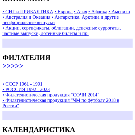
• СНГ и ПРИБАЛТИКА
• Европа
• Азия
• Африка
• Америка
• Австралия и Океания
• Антарктика, Арктика и другие
неофициальные выпуски
• Акции, сертификаты, облигации, денежные суррогаты,
частные выпуски, лотейные билеты и пр.
ФИЛАТЕЛИЯ
>>>>>
• СССР 1961 - 1991
• РОССИЯ 1992 - 2023
• Филателистическая продукция "СОЧИ 2014"
• Филателистическая продукция "ЧМ по футболу 2018 в
России"
КАЛЕНДАРИСТИКА