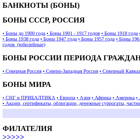
БАНКНОТЫ (БОНЫ)
БОНЫ СССР, РОССИЯ
• Боны до 1900 года
• Боны 1901 - 1917 годов
• Боны 1918 года
• Боны 1938 года
• Боны 1947 года
• Боны 1957 года
• Боны 196
годов (юбилейные)
БОНЫ РОССИИ ПЕРИОДА ГРАЖДАНС
• Северная Россия
• Северо-Западная Россия
• Северный Кавка
БОНЫ МИРА
• СНГ и ПРИБАЛТИКА
• Европа
• Азия
• Африка
• Америка
•
• Акции, сертификаты, облигации, денежные суррогаты, частн
ФИЛАТЕЛИЯ
>>>>>