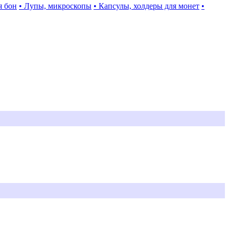
я бон
• Лупы, микроскопы
• Капсулы, холдеры для монет
•