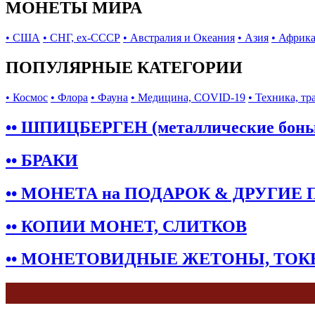
МОНЕТЫ МИРА
• США
• СНГ, ex-СССР
• Австралия и Океания
• Азия
• Африк
ПОПУЛЯРНЫЕ КАТЕГОРИИ
• Космос
• Флора
• Фауна
• Медицина, COVID-19
• Техника, тр
•• ШПИЦБЕРГЕН (металлические бон
•• БРАКИ
•• МОНЕТА на ПОДАРОК & ДРУГИЕ
•• КОПИИ МОНЕТ, СЛИТКОВ
•• МОНЕТОВИДНЫЕ ЖЕТОНЫ, ТО