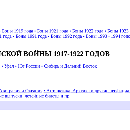
• Боны 1919 года
• Боны 1921 года
• Боны 1922 года
• Боны 1923 
1 года
• Боны 1991 года
• Боны 1992 года
• Боны 1993 - 1994 год
КОЙ ВОЙНЫ 1917-1922 ГОДОВ
з
• Урал
• Юг России
• Сибирь и Дальний Восток
 Австралия и Океания
• Антарктика, Арктика и другие неофици
ые выпуски, лотейные билеты и пр.