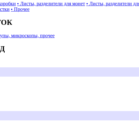
коробки
• Листы, разделители для монет
• Листы, разделители дл
истки
• Прочее
ТОК
Лупы, микроскопы, прочее
АД