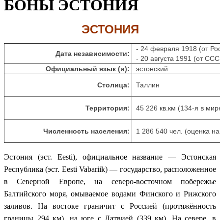
БОНЫ ЭСТОНИЯ
ЭСТОНИЯ
- 24 февраля 1918 (от Р
Дата независимости:
- 20 августа 1991 (от ССС
Официальный язык (и):
эстонский
Столица:
Таллин
Территория:
45 226 кв.км (134-я в мир
Численность населения:
1 286 540 чел. (оценка на
Эстония (эст. Eesti), официальное название — Эстонская
Республика (эст. Eesti Vabariik) — государство, расположенное
в Северной Европе, на северо-восточном побережье
Балтийского моря, омываемое водами Финского и Рижского
заливов. На востоке граничит с Россией (протяжённость
границы 294 км), на юге с Латвией (339 км). На севере, в