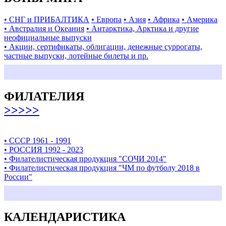
• СНГ и ПРИБАЛТИКА
• Европа
• Азия
• Африка
• Америка
• Австралия и Океания
• Антарктика, Арктика и другие
неофициальные выпуски
• Акции, сертификаты, облигации, денежные суррогаты,
частные выпуски, лотейные билеты и пр.
ФИЛАТЕЛИЯ
>>>>>
• СССР 1961 - 1991
• РОССИЯ 1992 - 2023
• Филателистическая продукция "СОЧИ 2014"
• Филателистическая продукция "ЧМ по футболу 2018 в
России"
КАЛЕНДАРИСТИКА