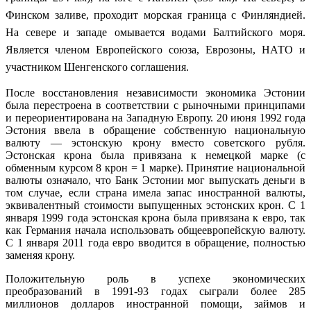
Финском заливе, проходит морская граница с Финляндией.
На севере и западе омывается водами Балтийского моря.
Является членом Европейского союза, Еврозоны, НАТО и
участником Шенгенского соглашения.
После восстановления независимости экономика Эстонии
была перестроена в соответствии с рыночными принципами
и переориентирована на Западную Европу. 20 июня 1992 года
Эстония ввела в обращение собственную национальную
валюту — эстонскую крону вместо советского рубля.
Эстонская крона была привязана к немецкой марке (с
обменным курсом 8 крон = 1 марке). Принятие национальной
валюты означало, что Банк Эстонии мог выпускать деньги в
том случае, если страна имела запас иностранной валюты,
эквивалентный стоимости выпущенных эстонских крон. С 1
января 1999 года эстонская крона была привязана к евро, так
как Германия начала использовать общеевропейскую валюту.
С 1 января 2011 года евро вводится в обращение, полностью
заменяя крону.
Положительную роль в успехе экономических
преобразований в 1991-93 годах сыграли более 285
миллионов долларов иностранной помощи, займов и