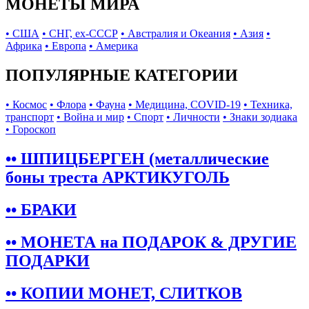
МОНЕТЫ МИРА
• США
• СНГ, ex-СССР
• Австралия и Океания
• Азия
•
Африка
• Европа
• Америка
ПОПУЛЯРНЫЕ КАТЕГОРИИ
• Космос
• Флора
• Фауна
• Медицина, COVID-19
• Техника,
транспорт
• Война и мир
• Спорт
• Личности
• Знаки зодиака
• Гороскоп
•• ШПИЦБЕРГЕН (металлические
боны треста АРКТИКУГОЛЬ
•• БРАКИ
•• МОНЕТА на ПОДАРОК & ДРУГИЕ
ПОДАРКИ
•• КОПИИ МОНЕТ, СЛИТКОВ