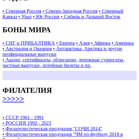
• Северная Россия
• Северо-Западная Россия
• Северный
Кавказ
• Урал
• Юг России
• Сибирь и Дальний Восток
БОНЫ МИРА
• СНГ и ПРИБАЛТИКА
• Европа
• Азия
• Африка
• Америка
• Австралия и Океания
• Антарктика, Арктика и другие
неофициальные выпуски
• Акции, сертификаты, облигации, денежные суррогаты,
частные выпуски, лотейные билеты и пр.
ФИЛАТЕЛИЯ
>>>>>
• СССР 1961 - 1991
• РОССИЯ 1992 - 2023
• Филателистическая продукция "СОЧИ 2014"
• Филателистическая продукция "ЧМ по футболу 2018 в