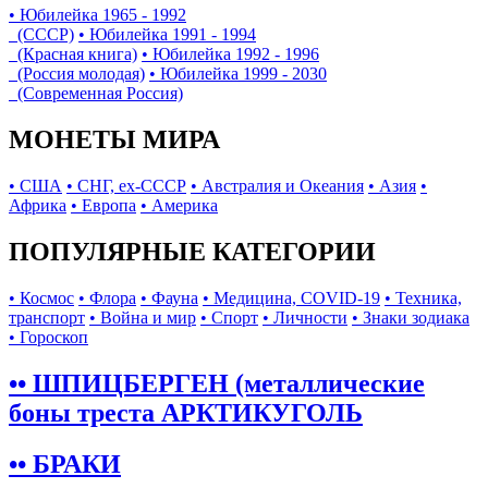
• Юбилейка 1965 - 1992
(СССР)
• Юбилейка 1991 - 1994
(Красная книга)
• Юбилейка 1992 - 1996
(Россия молодая)
• Юбилейка 1999 - 2030
(Современная Россия)
МОНЕТЫ МИРА
• США
• СНГ, ex-СССР
• Австралия и Океания
• Азия
•
Африка
• Европа
• Америка
ПОПУЛЯРНЫЕ КАТЕГОРИИ
• Космос
• Флора
• Фауна
• Медицина, COVID-19
• Техника,
транспорт
• Война и мир
• Спорт
• Личности
• Знаки зодиака
• Гороскоп
•• ШПИЦБЕРГЕН (металлические
боны треста АРКТИКУГОЛЬ
•• БРАКИ