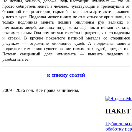
Но истина, конечно, дороже. Ведь настоящий нумизмат — это не
просто собиратель монет, а человек, чувствующий и трепещущий от
бездонной толщи истории, скрытой в маленьком артефакте, лежащем
у него в руке. Подделка может ничем не отличаться от оригинала, но
только подлинная монета помнит миллионы рук великих и
ничтожных людей, живших тогда, когда ещё никто не мог сказать,
появимся ли мы. Она помнит чьи-то слёзы и радости, чьи-то надежды
и страхи. В кружке покрытого патиной металла со стершимся
рисунком — отражение миллионов судеб. А поддельная монета
подвергает сомнению существование самых этих судеб, предаёт их.
Потому священный долг нумизмата — выявить подделку и
разоблачить её.
к списку статей
2009 - 2026 год. Все права защищены.
ПАКЕТ
Публичная оф
обаботку пе