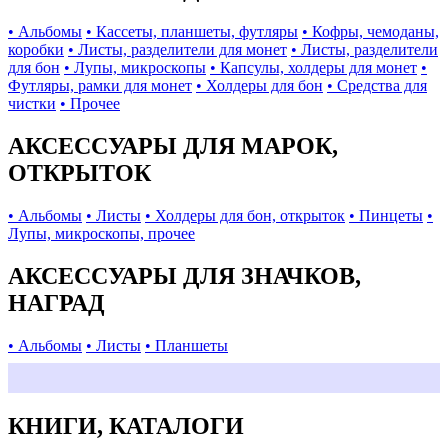
• Альбомы
• Кассеты, планшеты, футляры
• Кофры, чемоданы,
коробки
• Листы, разделители для монет
• Листы, разделители
для бон
• Лупы, микроскопы
• Капсулы, холдеры для монет
•
Футляры, рамки для монет
• Холдеры для бон
• Средства для
чистки
• Прочее
АКСЕССУАРЫ ДЛЯ МАРОК,
ОТКРЫТОК
• Альбомы
• Листы
• Холдеры для бон, открыток
• Пинцеты
•
Лупы, микроскопы, прочее
АКСЕССУАРЫ ДЛЯ ЗНАЧКОВ,
НАГРАД
• Альбомы
• Листы
• Планшеты
КНИГИ, КАТАЛОГИ