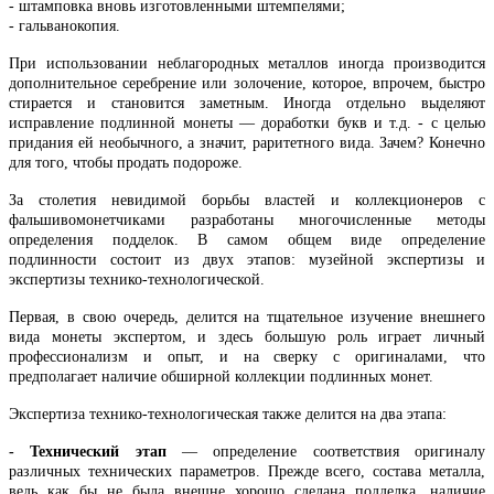
- штамповка вновь изготовленными штемпелями;
- гальванокопия.
При использовании неблагородных металлов иногда производится
дополнительное серебрение или золочение, которое, впрочем, быстро
стирается и становится заметным. Иногда отдельно выделяют
исправление подлинной монеты — доработки букв и т.д. - с целью
придания ей необычного, а значит, раритетного вида. Зачем? Конечно
для того, чтобы продать подороже.
За столетия невидимой борьбы властей и коллекционеров с
фальшивомонетчиками разработаны многочисленные методы
определения подделок. В самом общем виде определение
подлинности состоит из двух этапов: музейной экспертизы и
экспертизы технико-технологической.
Первая, в свою очередь, делится на тщательное изучение внешнего
вида монеты экспертом, и здесь большую роль играет личный
профессионализм и опыт, и на сверку с оригиналами, что
предполагает наличие обширной коллекции подлинных монет.
Экспертиза технико-технологическая также делится на два этапа:
- Технический этап
— определение соответствия оригиналу
различных технических параметров. Прежде всего, состава металла,
ведь как бы не была внешне хорошо сделана подделка, наличие