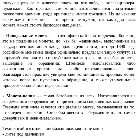
получающего её в качестве платы за что-либо, а коллекционера-
нумизмата. Как правило, эти копии изготавливаются значительно
позже того времени, когда оригиналы имели хождение. Их не чеканят
огромными тиражами — это просто не нужно, так как одна такая
монета может стоить баснословных денег.
- Новодельные монеты
— специфический вид подделок. Конечно,
это не подлинные монеты, но, как бы, «законные», выполненные на
государственных монетных дворах. Дело в том, что до 1890 года
российские монетные дворы официально предлагали такую услугу: за
определённую плату по просьбе частных лиц чеканили любые монеты,
вышедшие из обращения. Штемпели использовались либо
сохранившиеся оригинальные, либо изготавливались заново.
Благодаря этой практике увидели свет копии многих пробных монет,
которые вовсе не пускались в обращение, а также утраченные в
процессе бесконечной перечеканки.
- Монета-копия
— самая безобидная из всех. Изготавливается на
современном оборудовании, с применением современных материалов.
Главным отличием является специальная метка, указывающая на то,
что перед вами копия. Способна ввести в заблуждение только самых
доверчивых и невнимательных.
Технологий изготовления фальшивых монет не много:
- литьё под давлением;