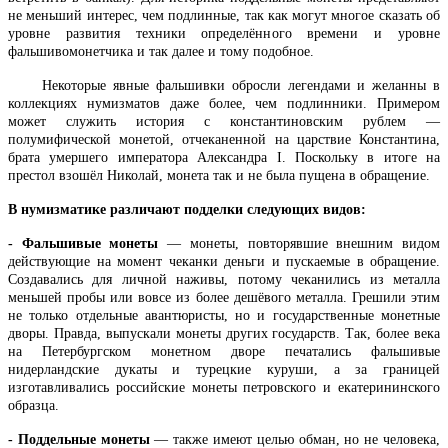
не меньший интерес, чем подлинные, так как могут многое сказать об
уровне развития техники определённого времени и уровне
фальшивомонетчика и так далее и тому подобное.
Некоторые явные фальшивки обросли легендами и желанны в
коллекциях нумизматов даже более, чем подлинники. Примером
может служить история с константиновским рублем —
полумифической монетой, отчеканенной на царствие Константина,
брата умершего императора Александра I. Поскольку в итоге на
престол взошёл Николай, монета так и не была пущена в обращение.
В нумизматике различают подделки следующих видов:
- Фальшивые монеты
— монеты, повторявшие внешним видом
действующие на момент чеканки деньги и пускаемые в обращение.
Создавались для личной наживы, потому чеканились из металла
меньшей пробы или вовсе из более дешёвого металла. Грешили этим
не только отдельные авантюристы, но и государственные монетные
дворы. Правда, выпускали монеты других государств. Так, более века
на Петербургском монетном дворе печатались фальшивые
нидерландские дукаты и турецкие куруши, а за границей
изготавливались российские монеты петровского и екатерининского
образца.
- Поддельные монеты
— также имеют целью обман, но не человека,