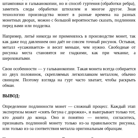
штамповки и гальванокопии, но и способ гуртения (обработки ребра),
заметить следы обработки штихелем и многое другое. Зная
технологию производства монет в разные времена на разных
монетных дворах, можно с большой вероятностью сказать, подлинник
перед вами или подделка.
Например, литьё никогда не применялось в производстве монет, так
как даже под давлением оно даёт не совсем точный рисунок. Остывая,
металл «усаживается» и весит меньше, чем нужно. Свободные от
рисунка места становятся не гладкими, как при чеканке, а
шероховатыми.
Свои особенности — у гальванокопии. Такая монета всегда собирается
из двух половинок, скрепляемых легкоплавким металлом, обычно
свинцом. Поэтому взгляда на гурт часто хватает, чтобы раскрыть
обман.
ВЫВОД:
Определение подлинности монет — сложный процесс. Каждый этап
экспертизы может «снять бегуна с дорожки», и выигрывает только тот,
кто дошёл до конца. Оно и понятно — нелепо, согласитесь,
признавать подлинной монету только из-за правильности рисунка,
или только из-за соответствия металла оригинальным образцам.