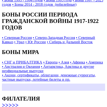
• Боны 1993 - 1994 годов
• Боны 1995 года
• Боны 1997 - 2025
годов
• Боны 2014 - 2018 годов (юбилейные)
БОНЫ РОССИИ ПЕРИОДА
ГРАЖДАНСКОЙ ВОЙНЫ 1917-1922
ГОДОВ
• Северная Россия
• Северо-Западная Россия
• Северный
Кавказ
• Урал
• Юг России
• Сибирь и Дальний Восток
БОНЫ МИРА
• СНГ и ПРИБАЛТИКА
• Европа
• Азия
• Африка
• Америка
• Австралия и Океания
• Антарктика, Арктика и другие
неофициальные выпуски
• Акции, сертификаты, облигации, денежные суррогаты,
частные выпуски, лотейные билеты и пр.
ФИЛАТЕЛИЯ
>>>>>