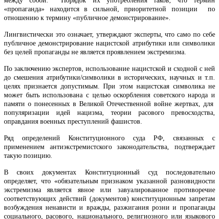
между собой. Порядок их употребления таков, что термин
«пропаганда» находится в сильной, приоритетной позиции по
отношению к термину «публичное демонстрирование».
Лингвистически это означает, утверждают эксперты, что само по себе
публичное демонстрирование нацистской атрибутики или символики
без целей пропаганды не является проявлением экстремизма.
По заключению экспертов, использование нацистской и сходной с ней
до смешения атрибутики/символики в исторических, научных и т.п.
целях признается допустимым. При этом нацистская символика не
может быть использована с целью оскорбления советского народа и
памяти о понесенных в Великой Отечественной войне жертвах, для
популяризации идей нацизма, теории расового превосходства,
оправдания военных преступлений фашистов.
Ряд определений Конституционного суда РФ, связанных с
применением антиэкстремистского законодательства, подтверждает
такую позицию.
В своих документах Конституционный суд последовательно
определяет, что «обязательным признаком указанной разновидности
экстремизма является явное или завуалированное противоречие
соответствующих действий (документов) конституционным запретам
возбуждения ненависти и вражды, разжигания розни и пропаганды
социального, расового, национального, религиозного или языкового