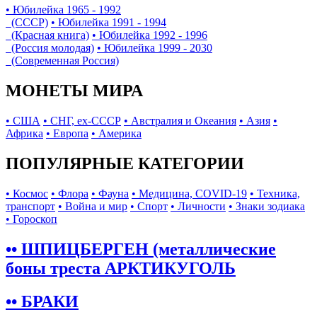
• Юбилейка 1965 - 1992
(СССР)
• Юбилейка 1991 - 1994
(Красная книга)
• Юбилейка 1992 - 1996
(Россия молодая)
• Юбилейка 1999 - 2030
(Современная Россия)
МОНЕТЫ МИРА
• США
• СНГ, ex-СССР
• Австралия и Океания
• Азия
•
Африка
• Европа
• Америка
ПОПУЛЯРНЫЕ КАТЕГОРИИ
• Космос
• Флора
• Фауна
• Медицина, COVID-19
• Техника,
транспорт
• Война и мир
• Спорт
• Личности
• Знаки зодиака
• Гороскоп
•• ШПИЦБЕРГЕН (металлические
боны треста АРКТИКУГОЛЬ
•• БРАКИ