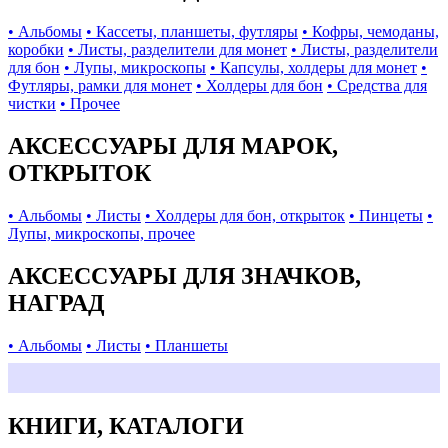
• Альбомы
• Кассеты, планшеты, футляры
• Кофры, чемоданы,
коробки
• Листы, разделители для монет
• Листы, разделители
для бон
• Лупы, микроскопы
• Капсулы, холдеры для монет
•
Футляры, рамки для монет
• Холдеры для бон
• Средства для
чистки
• Прочее
АКСЕССУАРЫ ДЛЯ МАРОК,
ОТКРЫТОК
• Альбомы
• Листы
• Холдеры для бон, открыток
• Пинцеты
•
Лупы, микроскопы, прочее
АКСЕССУАРЫ ДЛЯ ЗНАЧКОВ,
НАГРАД
• Альбомы
• Листы
• Планшеты
КНИГИ, КАТАЛОГИ