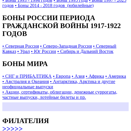
• Боны 1993 - 1994 годов
• Боны 1995 года
• Боны 1997 - 2025
годов
• Боны 2014 - 2018 годов (юбилейные)
БОНЫ РОССИИ ПЕРИОДА
ГРАЖДАНСКОЙ ВОЙНЫ 1917-1922
ГОДОВ
• Северная Россия
• Северо-Западная Россия
• Северный
Кавказ
• Урал
• Юг России
• Сибирь и Дальний Восток
БОНЫ МИРА
• СНГ и ПРИБАЛТИКА
• Европа
• Азия
• Африка
• Америка
• Австралия и Океания
• Антарктика, Арктика и другие
неофициальные выпуски
• Акции, сертификаты, облигации, денежные суррогаты,
частные выпуски, лотейные билеты и пр.
ФИЛАТЕЛИЯ
>>>>>