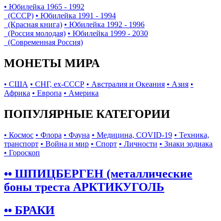
• Юбилейка 1965 - 1992
(СССР)
• Юбилейка 1991 - 1994
(Красная книга)
• Юбилейка 1992 - 1996
(Россия молодая)
• Юбилейка 1999 - 2030
(Современная Россия)
МОНЕТЫ МИРА
• США
• СНГ, ex-СССР
• Австралия и Океания
• Азия
•
Африка
• Европа
• Америка
ПОПУЛЯРНЫЕ КАТЕГОРИИ
• Космос
• Флора
• Фауна
• Медицина, COVID-19
• Техника,
транспорт
• Война и мир
• Спорт
• Личности
• Знаки зодиака
• Гороскоп
•• ШПИЦБЕРГЕН (металлические
боны треста АРКТИКУГОЛЬ
•• БРАКИ