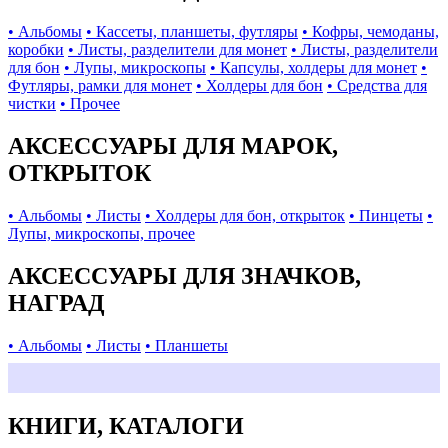
• Альбомы
• Кассеты, планшеты, футляры
• Кофры, чемоданы,
коробки
• Листы, разделители для монет
• Листы, разделители
для бон
• Лупы, микроскопы
• Капсулы, холдеры для монет
•
Футляры, рамки для монет
• Холдеры для бон
• Средства для
чистки
• Прочее
АКСЕССУАРЫ ДЛЯ МАРОК,
ОТКРЫТОК
• Альбомы
• Листы
• Холдеры для бон, открыток
• Пинцеты
•
Лупы, микроскопы, прочее
АКСЕССУАРЫ ДЛЯ ЗНАЧКОВ,
НАГРАД
• Альбомы
• Листы
• Планшеты
КНИГИ, КАТАЛОГИ