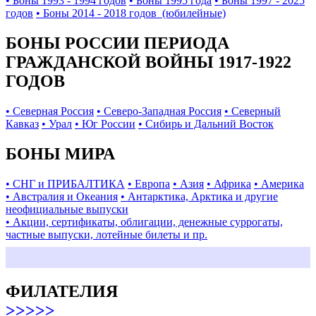
• Боны 1993 - 1994 годов
• Боны 1995 года
• Боны 1997 - 2025
годов
• Боны 2014 - 2018 годов (юбилейные)
БОНЫ РОССИИ ПЕРИОДА
ГРАЖДАНСКОЙ ВОЙНЫ 1917-1922
ГОДОВ
• Северная Россия
• Северо-Западная Россия
• Северный
Кавказ
• Урал
• Юг России
• Сибирь и Дальний Восток
БОНЫ МИРА
• СНГ и ПРИБАЛТИКА
• Европа
• Азия
• Африка
• Америка
• Австралия и Океания
• Антарктика, Арктика и другие
неофициальные выпуски
• Акции, сертификаты, облигации, денежные суррогаты,
частные выпуски, лотейные билеты и пр.
ФИЛАТЕЛИЯ
>>>>>