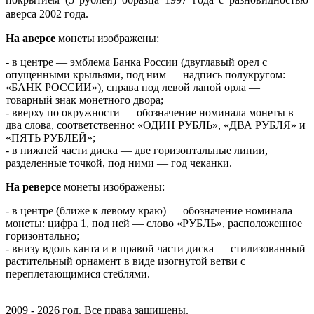
аверса 2002 года.
На аверсе
монеты изображены:
- в центре — эмблема Банка России (двуглавый орел с
опущенными крыльями, под ним — надпись полукругом:
«БАНК РОССИИ»), справа под левой лапой орла —
товарный знак монетного двора;
- вверху по окружности — обозначение номинала монеты в
два слова, соответственно: «ОДИН РУБЛЬ», «ДВА РУБЛЯ» и
«ПЯТЬ РУБЛЕЙ»;
- в нижней части диска — две горизонтальные линии,
разделенные точкой, под ними — год чеканки.
На реверсе
монеты изображены:
- в центре (ближе к левому краю) — обозначение номинала
монеты: цифра 1, под ней — слово «РУБЛЬ», расположенное
горизонтально;
- внизу вдоль канта и в правой части диска — стилизованный
растительный орнамент в виде изогнутой ветви с
переплетающимися стеблями.
2009 - 2026 год. Все права защищены.