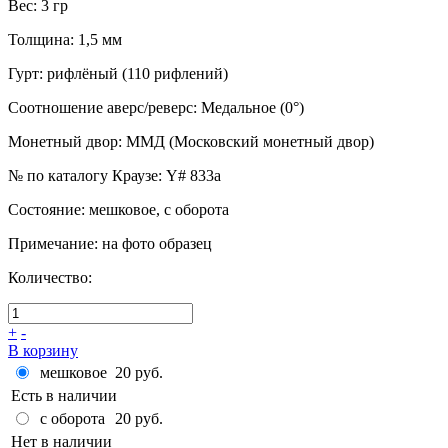
Вес
:
3 гр
Толщина
:
1,5 мм
Гурт
:
рифлёный (110 рифлений)
Соотношение аверс/реверс
:
Медальное (0°)
Монетный двор
:
ММД (Московский монетный двор)
№ по каталогу Краузе
:
Y# 833a
Состояние
:
мешковое, с оборота
Примечание
:
на фото образец
Количество:
+
-
В корзину
мешковое
20 руб.
Есть в наличии
с оборота
20 руб.
Нет в наличии