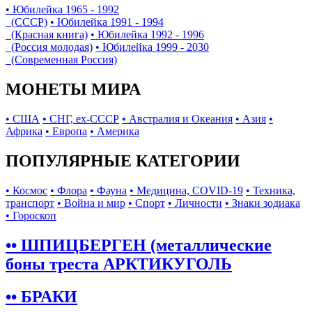
• Юбилейка 1965 - 1992
(СССР)
• Юбилейка 1991 - 1994
(Красная книга)
• Юбилейка 1992 - 1996
(Россия молодая)
• Юбилейка 1999 - 2030
(Современная Россия)
МОНЕТЫ МИРА
• США
• СНГ, ex-СССР
• Австралия и Океания
• Азия
•
Африка
• Европа
• Америка
ПОПУЛЯРНЫЕ КАТЕГОРИИ
• Космос
• Флора
• Фауна
• Медицина, COVID-19
• Техника,
транспорт
• Война и мир
• Спорт
• Личности
• Знаки зодиака
• Гороскоп
•• ШПИЦБЕРГЕН (металлические
боны треста АРКТИКУГОЛЬ
•• БРАКИ