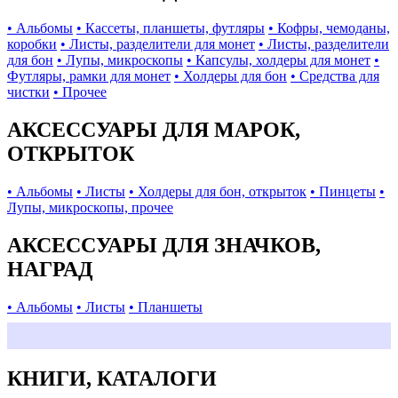
• Альбомы
• Кассеты, планшеты, футляры
• Кофры, чемоданы,
коробки
• Листы, разделители для монет
• Листы, разделители
для бон
• Лупы, микроскопы
• Капсулы, холдеры для монет
•
Футляры, рамки для монет
• Холдеры для бон
• Средства для
чистки
• Прочее
АКСЕССУАРЫ ДЛЯ МАРОК,
ОТКРЫТОК
• Альбомы
• Листы
• Холдеры для бон, открыток
• Пинцеты
•
Лупы, микроскопы, прочее
АКСЕССУАРЫ ДЛЯ ЗНАЧКОВ,
НАГРАД
• Альбомы
• Листы
• Планшеты
КНИГИ, КАТАЛОГИ