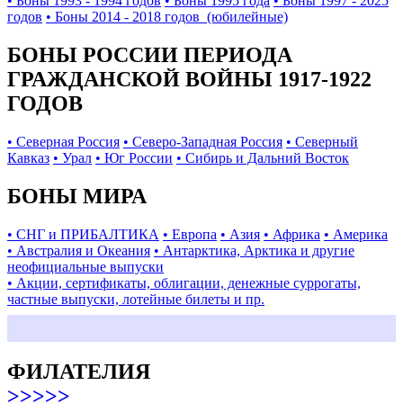
• Боны 1993 - 1994 годов
• Боны 1995 года
• Боны 1997 - 2025
годов
• Боны 2014 - 2018 годов (юбилейные)
БОНЫ РОССИИ ПЕРИОДА
ГРАЖДАНСКОЙ ВОЙНЫ 1917-1922
ГОДОВ
• Северная Россия
• Северо-Западная Россия
• Северный
Кавказ
• Урал
• Юг России
• Сибирь и Дальний Восток
БОНЫ МИРА
• СНГ и ПРИБАЛТИКА
• Европа
• Азия
• Африка
• Америка
• Австралия и Океания
• Антарктика, Арктика и другие
неофициальные выпуски
• Акции, сертификаты, облигации, денежные суррогаты,
частные выпуски, лотейные билеты и пр.
ФИЛАТЕЛИЯ
>>>>>