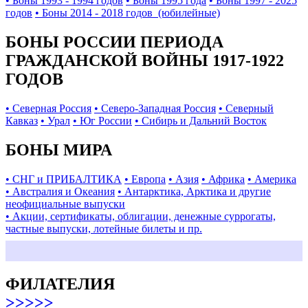
• Боны 1993 - 1994 годов
• Боны 1995 года
• Боны 1997 - 2025
годов
• Боны 2014 - 2018 годов (юбилейные)
БОНЫ РОССИИ ПЕРИОДА
ГРАЖДАНСКОЙ ВОЙНЫ 1917-1922
ГОДОВ
• Северная Россия
• Северо-Западная Россия
• Северный
Кавказ
• Урал
• Юг России
• Сибирь и Дальний Восток
БОНЫ МИРА
• СНГ и ПРИБАЛТИКА
• Европа
• Азия
• Африка
• Америка
• Австралия и Океания
• Антарктика, Арктика и другие
неофициальные выпуски
• Акции, сертификаты, облигации, денежные суррогаты,
частные выпуски, лотейные билеты и пр.
ФИЛАТЕЛИЯ
>>>>>