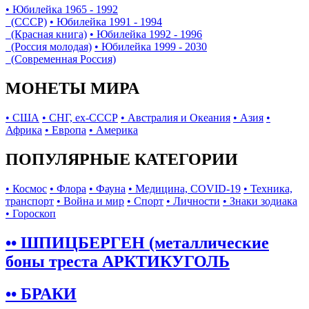
• Юбилейка 1965 - 1992
(СССР)
• Юбилейка 1991 - 1994
(Красная книга)
• Юбилейка 1992 - 1996
(Россия молодая)
• Юбилейка 1999 - 2030
(Современная Россия)
МОНЕТЫ МИРА
• США
• СНГ, ex-СССР
• Австралия и Океания
• Азия
•
Африка
• Европа
• Америка
ПОПУЛЯРНЫЕ КАТЕГОРИИ
• Космос
• Флора
• Фауна
• Медицина, COVID-19
• Техника,
транспорт
• Война и мир
• Спорт
• Личности
• Знаки зодиака
• Гороскоп
•• ШПИЦБЕРГЕН (металлические
боны треста АРКТИКУГОЛЬ
•• БРАКИ