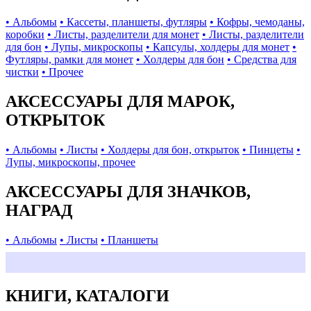
• Альбомы
• Кассеты, планшеты, футляры
• Кофры, чемоданы,
коробки
• Листы, разделители для монет
• Листы, разделители
для бон
• Лупы, микроскопы
• Капсулы, холдеры для монет
•
Футляры, рамки для монет
• Холдеры для бон
• Средства для
чистки
• Прочее
АКСЕССУАРЫ ДЛЯ МАРОК,
ОТКРЫТОК
• Альбомы
• Листы
• Холдеры для бон, открыток
• Пинцеты
•
Лупы, микроскопы, прочее
АКСЕССУАРЫ ДЛЯ ЗНАЧКОВ,
НАГРАД
• Альбомы
• Листы
• Планшеты
КНИГИ, КАТАЛОГИ