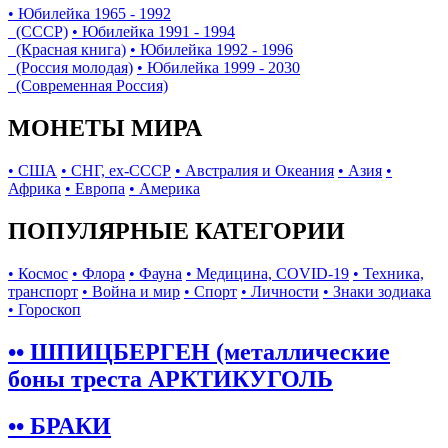
• Юбилейка 1965 - 1992
(СССР)
• Юбилейка 1991 - 1994
(Красная книга)
• Юбилейка 1992 - 1996
(Россия молодая)
• Юбилейка 1999 - 2030
(Современная Россия)
МОНЕТЫ МИРА
• США
• СНГ, ex-СССР
• Австралия и Океания
• Азия
•
Африка
• Европа
• Америка
ПОПУЛЯРНЫЕ КАТЕГОРИИ
• Космос
• Флора
• Фауна
• Медицина, COVID-19
• Техника,
транспорт
• Война и мир
• Спорт
• Личности
• Знаки зодиака
• Гороскоп
•• ШПИЦБЕРГЕН (металлические
боны треста АРКТИКУГОЛЬ
•• БРАКИ