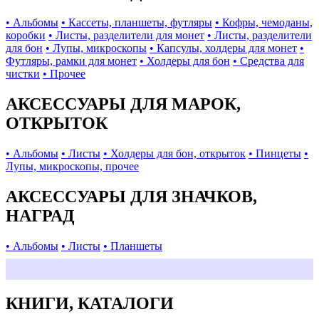
• Альбомы
• Кассеты, планшеты, футляры
• Кофры, чемоданы,
коробки
• Листы, разделители для монет
• Листы, разделители
для бон
• Лупы, микроскопы
• Капсулы, холдеры для монет
•
Футляры, рамки для монет
• Холдеры для бон
• Средства для
чистки
• Прочее
АКСЕССУАРЫ ДЛЯ МАРОК,
ОТКРЫТОК
• Альбомы
• Листы
• Холдеры для бон, открыток
• Пинцеты
•
Лупы, микроскопы, прочее
АКСЕССУАРЫ ДЛЯ ЗНАЧКОВ,
НАГРАД
• Альбомы
• Листы
• Планшеты
КНИГИ, КАТАЛОГИ