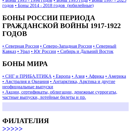
• Боны 1993 - 1994 годов
• Боны 1995 года
• Боны 1997 - 2025
годов
• Боны 2014 - 2018 годов (юбилейные)
БОНЫ РОССИИ ПЕРИОДА
ГРАЖДАНСКОЙ ВОЙНЫ 1917-1922
ГОДОВ
• Северная Россия
• Северо-Западная Россия
• Северный
Кавказ
• Урал
• Юг России
• Сибирь и Дальний Восток
БОНЫ МИРА
• СНГ и ПРИБАЛТИКА
• Европа
• Азия
• Африка
• Америка
• Австралия и Океания
• Антарктика, Арктика и другие
неофициальные выпуски
• Акции, сертификаты, облигации, денежные суррогаты,
частные выпуски, лотейные билеты и пр.
ФИЛАТЕЛИЯ
>>>>>