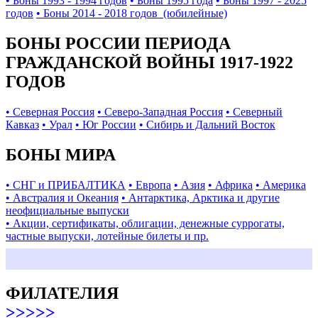
• Боны 1993 - 1994 годов
• Боны 1995 года
• Боны 1997 - 2025
годов
• Боны 2014 - 2018 годов (юбилейные)
БОНЫ РОССИИ ПЕРИОДА
ГРАЖДАНСКОЙ ВОЙНЫ 1917-1922
ГОДОВ
• Северная Россия
• Северо-Западная Россия
• Северный
Кавказ
• Урал
• Юг России
• Сибирь и Дальний Восток
БОНЫ МИРА
• СНГ и ПРИБАЛТИКА
• Европа
• Азия
• Африка
• Америка
• Австралия и Океания
• Антарктика, Арктика и другие
неофициальные выпуски
• Акции, сертификаты, облигации, денежные суррогаты,
частные выпуски, лотейные билеты и пр.
ФИЛАТЕЛИЯ
>>>>>