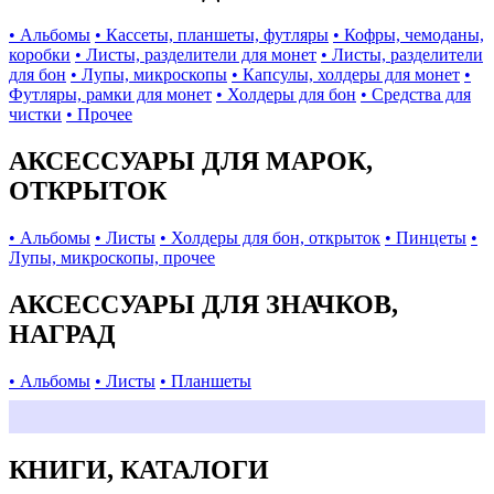
• Альбомы
• Кассеты, планшеты, футляры
• Кофры, чемоданы,
коробки
• Листы, разделители для монет
• Листы, разделители
для бон
• Лупы, микроскопы
• Капсулы, холдеры для монет
•
Футляры, рамки для монет
• Холдеры для бон
• Средства для
чистки
• Прочее
АКСЕССУАРЫ ДЛЯ МАРОК,
ОТКРЫТОК
• Альбомы
• Листы
• Холдеры для бон, открыток
• Пинцеты
•
Лупы, микроскопы, прочее
АКСЕССУАРЫ ДЛЯ ЗНАЧКОВ,
НАГРАД
• Альбомы
• Листы
• Планшеты
КНИГИ, КАТАЛОГИ