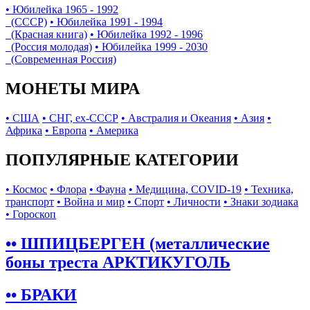
• Юбилейка 1965 - 1992
(СССР)
• Юбилейка 1991 - 1994
(Красная книга)
• Юбилейка 1992 - 1996
(Россия молодая)
• Юбилейка 1999 - 2030
(Современная Россия)
МОНЕТЫ МИРА
• США
• СНГ, ex-СССР
• Австралия и Океания
• Азия
•
Африка
• Европа
• Америка
ПОПУЛЯРНЫЕ КАТЕГОРИИ
• Космос
• Флора
• Фауна
• Медицина, COVID-19
• Техника,
транспорт
• Война и мир
• Спорт
• Личности
• Знаки зодиака
• Гороскоп
•• ШПИЦБЕРГЕН (металлические
боны треста АРКТИКУГОЛЬ
•• БРАКИ