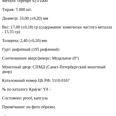
Металл
:
серебро 925/1000
Тираж
:
5 000 шт.
Диаметр
:
33,00 (±0,20) мм
Вес
:
17,00 (±0,18) гр (содержание химически чистого металла
- 15,55 гр)
Толщина
:
2,40 (±0,20) мм
Гурт
:
рифлёный (195 рифлений)
Соотношение аверс/реверс
:
Медальное (0°)
Монетный двор
:
СПМД (Санкт-Петербургский монетный
двор)
Каталожный номер ЦБ РФ
:
5110-0167
№ по каталогу Краузе
:
Y# -
Состояние
:
proof, капсула
Примечание
:
на фото образец