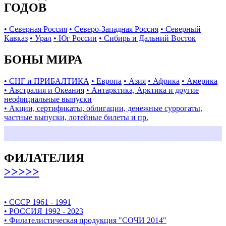
ГОДОВ
• Северная Россия
• Северо-Западная Россия
• Северный
Кавказ
• Урал
• Юг России
• Сибирь и Дальний Восток
БОНЫ МИРА
• СНГ и ПРИБАЛТИКА
• Европа
• Азия
• Африка
• Америка
• Австралия и Океания
• Антарктика, Арктика и другие
неофициальные выпуски
• Акции, сертификаты, облигации, денежные суррогаты,
частные выпуски, лотейные билеты и пр.
ФИЛАТЕЛИЯ
>>>>>
• СССР 1961 - 1991
• РОССИЯ 1992 - 2023
• Филателистическая продукция "СОЧИ 2014"