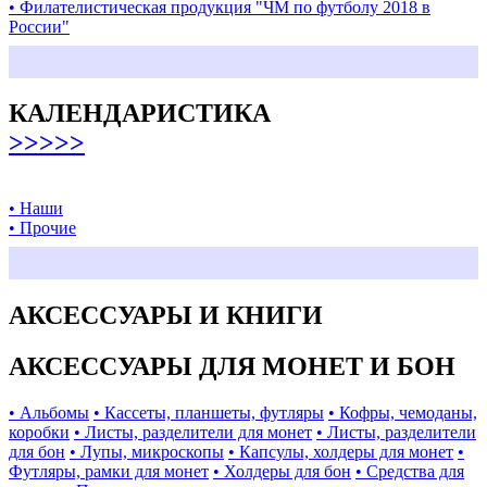
• Филателистическая продукция "ЧМ по футболу 2018 в
России"
КАЛЕНДАРИСТИКА
>>>>>
• Наши
• Прочие
АКСЕССУАРЫ И КНИГИ
АКСЕССУАРЫ ДЛЯ МОНЕТ И БОН
• Альбомы
• Кассеты, планшеты, футляры
• Кофры, чемоданы,
коробки
• Листы, разделители для монет
• Листы, разделители
для бон
• Лупы, микроскопы
• Капсулы, холдеры для монет
•
Футляры, рамки для монет
• Холдеры для бон
• Средства для