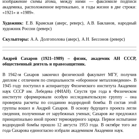
изображение схемы атома, между ними — факсимиле подписи
академика, расположенное вертикально, и годы жизни в две строки:
«1921» и «1989».
Художник:
Е.В. Крамская (аверс, реверс), А.В. Бакланов, народный
художник России (реверс)
Скульпторы:
А.А. Долгополова (аверс), А.Н. Бессонов (реверс)
Андрей Сахаров (1921–1989) – физик, академик АН СССР,
общественный деятель и правозащитник.
В 1942-м Сахаров закончил физический факультет МГУ, получив
диплом с отличием по специальности «оборонное металловедение». В
1945 году поступил в аспирантуру Физического института Академии
наук СССР им. Лебедева (ФИАН). Спустя три года в Физическом
институте сформировали особую исследовательскую группу – она
проверяла расчеты по созданию водородной бомбы. В состав этой
группы вошел и Андрей Сахаров. В основу будущего проекта легли
сведения, полученные от зарубежных ученых; Сахаров же предложил
принципиально иной проект термоядерного заряда. Первое испытание
водородной бомбы прошло 12 августа 1953 года. В октябре того же
года Сахарова единогласно избрали академиком Академии наук.