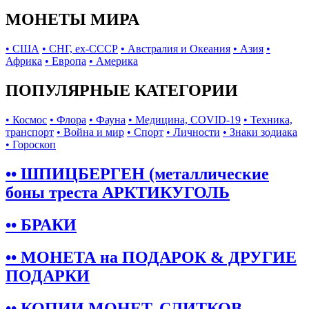
МОНЕТЫ МИРА
• США
• СНГ, ex-СССР
• Австралия и Океания
• Азия
•
Африка
• Европа
• Америка
ПОПУЛЯРНЫЕ КАТЕГОРИИ
• Космос
• Флора
• Фауна
• Медицина, COVID-19
• Техника,
транспорт
• Война и мир
• Спорт
• Личности
• Знаки зодиака
• Гороскоп
•• ШПИЦБЕРГЕН (металлические
боны треста АРКТИКУГОЛЬ
•• БРАКИ
•• МОНЕТА на ПОДАРОК & ДРУГИЕ
ПОДАРКИ
•• КОПИИ МОНЕТ, СЛИТКОВ