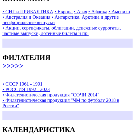
• СНГ и ПРИБАЛТИКА
• Европа
• Азия
• Африка
• Америка
• Австралия и Океания
• Антарктика, Арктика и другие
неофициальные выпуски
• Акции, сертификаты, облигации, денежные суррогаты,
частные выпуски, лотейные билеты и пр.
ФИЛАТЕЛИЯ
>>>>>
• СССР 1961 - 1991
• РОССИЯ 1992 - 2023
• Филателистическая продукция "СОЧИ 2014"
• Филателистическая продукция "ЧМ по футболу 2018 в
России"
КАЛЕНДАРИСТИКА