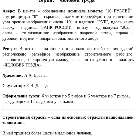
серия: "Человек труда"
Аверс:
В центре – обозначение номинала монеты: "10 РУБЛЕЙ",
внутри цифры "0" – скрытые, видимые поочерёдно при изменении
угла зрения изображения числа "10" и надписи "РУБ", вдоль канта
вверху – надпись: "БАНК РОССИИ", внизу – год выпуска "2023",
слева – стилизованное изображение лавровой ветви, справа –
дубовой, под ней – товарный знак монетного двора.
Реверс:
В центре -
на фоне стилизованного изображения зданий
расположено
рельефное изображение строительного рабочего,
выполняющего кирпичную кладку; слева по окружности – надпись
«ЧЕЛОВЕК ТРУДА».
Художник:
А.А. Брынза
Скульптор:
Е.В. Давыдова
Оформление гурта:
6 участков по 5 рифов и 6 участков по 7 рифов,
чередующихся 12 гладкими участками.
Строительная отрасль – одна из основных отраслей национальной
экономики.
В ней трудится более шести миллионов человек.