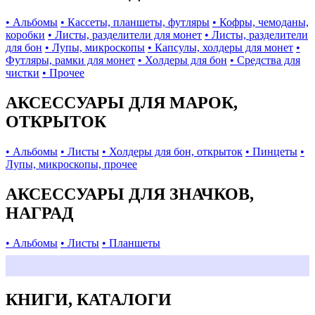
• Альбомы
• Кассеты, планшеты, футляры
• Кофры, чемоданы,
коробки
• Листы, разделители для монет
• Листы, разделители
для бон
• Лупы, микроскопы
• Капсулы, холдеры для монет
•
Футляры, рамки для монет
• Холдеры для бон
• Средства для
чистки
• Прочее
АКСЕССУАРЫ ДЛЯ МАРОК,
ОТКРЫТОК
• Альбомы
• Листы
• Холдеры для бон, открыток
• Пинцеты
•
Лупы, микроскопы, прочее
АКСЕССУАРЫ ДЛЯ ЗНАЧКОВ,
НАГРАД
• Альбомы
• Листы
• Планшеты
КНИГИ, КАТАЛОГИ