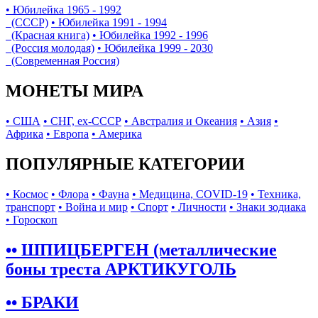
• Юбилейка 1965 - 1992
(СССР)
• Юбилейка 1991 - 1994
(Красная книга)
• Юбилейка 1992 - 1996
(Россия молодая)
• Юбилейка 1999 - 2030
(Современная Россия)
МОНЕТЫ МИРА
• США
• СНГ, ex-СССР
• Австралия и Океания
• Азия
•
Африка
• Европа
• Америка
ПОПУЛЯРНЫЕ КАТЕГОРИИ
• Космос
• Флора
• Фауна
• Медицина, COVID-19
• Техника,
транспорт
• Война и мир
• Спорт
• Личности
• Знаки зодиака
• Гороскоп
•• ШПИЦБЕРГЕН (металлические
боны треста АРКТИКУГОЛЬ
•• БРАКИ