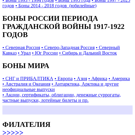
• Боны 1993 - 1994 годов
• Боны 1995 года
• Боны 1997 - 2025
годов
• Боны 2014 - 2018 годов (юбилейные)
БОНЫ РОССИИ ПЕРИОДА
ГРАЖДАНСКОЙ ВОЙНЫ 1917-1922
ГОДОВ
• Северная Россия
• Северо-Западная Россия
• Северный
Кавказ
• Урал
• Юг России
• Сибирь и Дальний Восток
БОНЫ МИРА
• СНГ и ПРИБАЛТИКА
• Европа
• Азия
• Африка
• Америка
• Австралия и Океания
• Антарктика, Арктика и другие
неофициальные выпуски
• Акции, сертификаты, облигации, денежные суррогаты,
частные выпуски, лотейные билеты и пр.
ФИЛАТЕЛИЯ
>>>>>