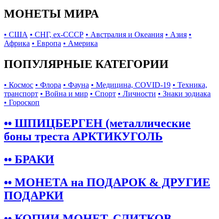
МОНЕТЫ МИРА
• США
• СНГ, ex-СССР
• Австралия и Океания
• Азия
•
Африка
• Европа
• Америка
ПОПУЛЯРНЫЕ КАТЕГОРИИ
• Космос
• Флора
• Фауна
• Медицина, COVID-19
• Техника,
транспорт
• Война и мир
• Спорт
• Личности
• Знаки зодиака
• Гороскоп
•• ШПИЦБЕРГЕН (металлические
боны треста АРКТИКУГОЛЬ
•• БРАКИ
•• МОНЕТА на ПОДАРОК & ДРУГИЕ
ПОДАРКИ
•• КОПИИ МОНЕТ, СЛИТКОВ