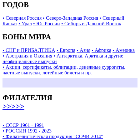
ГОДОВ
• Северная Россия
• Северо-Западная Россия
• Северный
Кавказ
• Урал
• Юг России
• Сибирь и Дальний Восток
БОНЫ МИРА
• СНГ и ПРИБАЛТИКА
• Европа
• Азия
• Африка
• Америка
• Австралия и Океания
• Антарктика, Арктика и другие
неофициальные выпуски
• Акции, сертификаты, облигации, денежные суррогаты,
частные выпуски, лотейные билеты и пр.
ФИЛАТЕЛИЯ
>>>>>
• СССР 1961 - 1991
• РОССИЯ 1992 - 2023
• Филателистическая продукция "СОЧИ 2014"