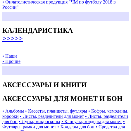
• Филателистическая продукция "ЧМ по футболу 2018 в
России"
КАЛЕНДАРИСТИКА
>>>>>
• Наши
• Прочие
АКСЕССУАРЫ И КНИГИ
АКСЕССУАРЫ ДЛЯ МОНЕТ И БОН
• Альбомы
• Кассеты, планшеты, футляры
• Кофры, чемоданы,
коробки
• Листы, разделители для монет
• Листы, разделители
для бон
• Лупы, микроскопы
• Капсулы, холдеры для монет
•
Футляры, рамки для монет
• Холдеры для бон
• Средства для