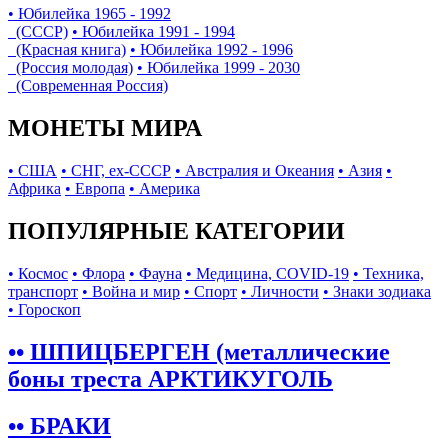
• Юбилейка 1965 - 1992
(СССР)
• Юбилейка 1991 - 1994
(Красная книга)
• Юбилейка 1992 - 1996
(Россия молодая)
• Юбилейка 1999 - 2030
(Современная Россия)
МОНЕТЫ МИРА
• США
• СНГ, ex-СССР
• Австралия и Океания
• Азия
•
Африка
• Европа
• Америка
ПОПУЛЯРНЫЕ КАТЕГОРИИ
• Космос
• Флора
• Фауна
• Медицина, COVID-19
• Техника,
транспорт
• Война и мир
• Спорт
• Личности
• Знаки зодиака
• Гороскоп
•• ШПИЦБЕРГЕН (металлические
боны треста АРКТИКУГОЛЬ
•• БРАКИ