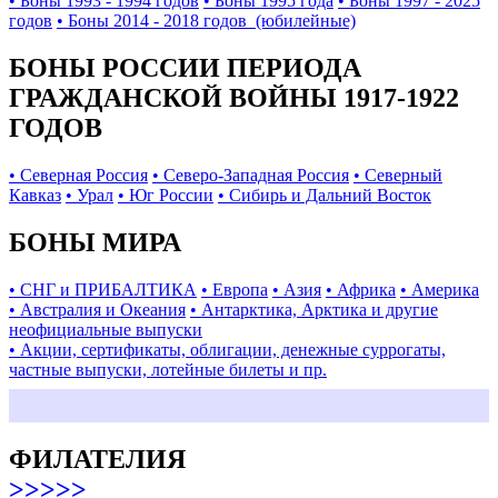
• Боны 1993 - 1994 годов
• Боны 1995 года
• Боны 1997 - 2025
годов
• Боны 2014 - 2018 годов (юбилейные)
БОНЫ РОССИИ ПЕРИОДА
ГРАЖДАНСКОЙ ВОЙНЫ 1917-1922
ГОДОВ
• Северная Россия
• Северо-Западная Россия
• Северный
Кавказ
• Урал
• Юг России
• Сибирь и Дальний Восток
БОНЫ МИРА
• СНГ и ПРИБАЛТИКА
• Европа
• Азия
• Африка
• Америка
• Австралия и Океания
• Антарктика, Арктика и другие
неофициальные выпуски
• Акции, сертификаты, облигации, денежные суррогаты,
частные выпуски, лотейные билеты и пр.
ФИЛАТЕЛИЯ
>>>>>