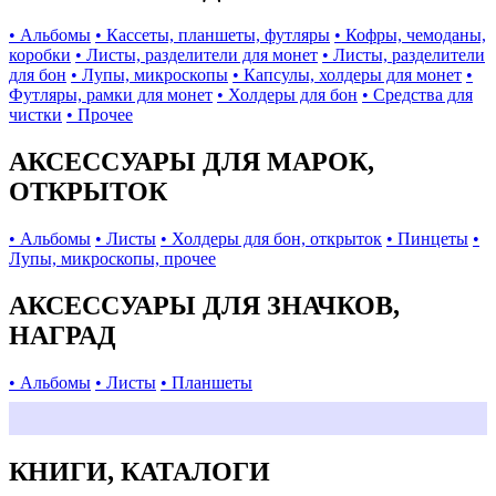
• Альбомы
• Кассеты, планшеты, футляры
• Кофры, чемоданы,
коробки
• Листы, разделители для монет
• Листы, разделители
для бон
• Лупы, микроскопы
• Капсулы, холдеры для монет
•
Футляры, рамки для монет
• Холдеры для бон
• Средства для
чистки
• Прочее
АКСЕССУАРЫ ДЛЯ МАРОК,
ОТКРЫТОК
• Альбомы
• Листы
• Холдеры для бон, открыток
• Пинцеты
•
Лупы, микроскопы, прочее
АКСЕССУАРЫ ДЛЯ ЗНАЧКОВ,
НАГРАД
• Альбомы
• Листы
• Планшеты
КНИГИ, КАТАЛОГИ