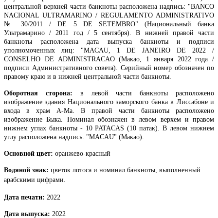
центральной верхней части банкноты расположена надпись: "BANCO
NACIONAL ULTRAMARINO / REGULAMENTO ADMINISTRATIVO
№ 30/2011 / DE 5 DE SETEMBRO" (Национальный банка
Ультрамарино / 2011 год / 5 сентября). В нижней правой части
банкноты расположена дата выпуска банкноты и подписи
уполномоченных лиц: "MACAU, 1 DE JANEIRO DE 2022 /
CONSELHO DE ADMINISTRACAO (Макао, 1 января 2022 года /
подписи Административного совета). Серийный номер обозначен по
правому краю и в нижней центральной части банкноты.
Оборотная сторона:
в левой части банкноты расположено
изображение здания Национального заморского банка в Лиссабоне и
входа в храм A-Ма. В правой части банкноты расположено
изображение Быка. Номинал обозначен в левом верхем и правом
нижнем углах банкноты - 10 PATACAS (10 патак). В левом нижнем
углу расположена надпись: "MACAU" (Макао).
Основной цвет:
оранжево-красный
Водяной знак:
цветок лотоса и номинал банкноты, выполненный
арабскими цифрами.
Дата печати:
2022
Дата выпуска:
2022