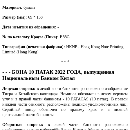
Материал:
бумага
Размер (мм):
69 * 138
Дата изъятия из обращения:
-
№ по каталогу Краузе (Пика):
P.88G
Типография (печатная фабрика):
HKNP - Hong Kong Note Printing,
Limited (Hong Kong)
* * *
- - - БОНА 10 ПАТАК 2022 ГОДА, выпущенная
Национальным Банком Китая
Лицевая сторона:
в левой части банкноты расположено изображение
Тигра и Китайского календаря. Номинал обозначен в левом верхнем
углу и в правой части банкноты - 10 PATACAS (10 патак). В правой
нижней части банкноты расположены подписи уполномоченных лиц.
Серийный номер обозначен по правому краю и в нижней
центральной части банкноты.
Оборотная сторона:
в левой части банкноты расположено
изображение здания-небоскрёба Банка Китая в Макао и входа в храм