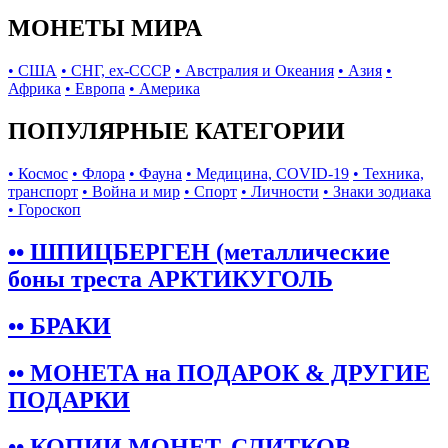
МОНЕТЫ МИРА
• США
• СНГ, ex-СССР
• Австралия и Океания
• Азия
•
Африка
• Европа
• Америка
ПОПУЛЯРНЫЕ КАТЕГОРИИ
• Космос
• Флора
• Фауна
• Медицина, COVID-19
• Техника,
транспорт
• Война и мир
• Спорт
• Личности
• Знаки зодиака
• Гороскоп
•• ШПИЦБЕРГЕН (металлические
боны треста АРКТИКУГОЛЬ
•• БРАКИ
•• МОНЕТА на ПОДАРОК & ДРУГИЕ
ПОДАРКИ
•• КОПИИ МОНЕТ, СЛИТКОВ