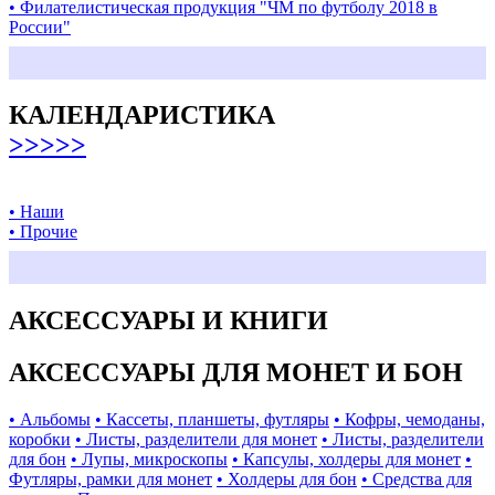
• Филателистическая продукция "ЧМ по футболу 2018 в
России"
КАЛЕНДАРИСТИКА
>>>>>
• Наши
• Прочие
АКСЕССУАРЫ И КНИГИ
АКСЕССУАРЫ ДЛЯ МОНЕТ И БОН
• Альбомы
• Кассеты, планшеты, футляры
• Кофры, чемоданы,
коробки
• Листы, разделители для монет
• Листы, разделители
для бон
• Лупы, микроскопы
• Капсулы, холдеры для монет
•
Футляры, рамки для монет
• Холдеры для бон
• Средства для