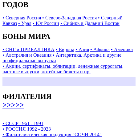
ГОДОВ
• Северная Россия
• Северо-Западная Россия
• Северный
Кавказ
• Урал
• Юг России
• Сибирь и Дальний Восток
БОНЫ МИРА
• СНГ и ПРИБАЛТИКА
• Европа
• Азия
• Африка
• Америка
• Австралия и Океания
• Антарктика, Арктика и другие
неофициальные выпуски
• Акции, сертификаты, облигации, денежные суррогаты,
частные выпуски, лотейные билеты и пр.
ФИЛАТЕЛИЯ
>>>>>
• СССР 1961 - 1991
• РОССИЯ 1992 - 2023
• Филателистическая продукция "СОЧИ 2014"