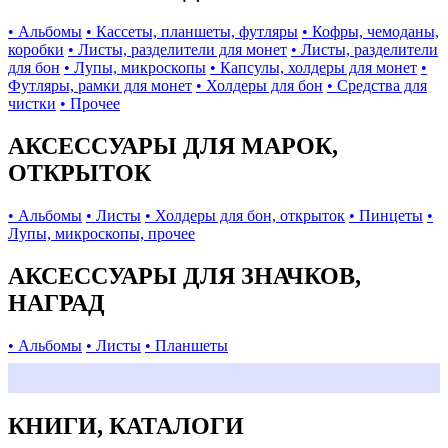
• Альбомы
• Кассеты, планшеты, футляры
• Кофры, чемоданы,
коробки
• Листы, разделители для монет
• Листы, разделители
для бон
• Лупы, микроскопы
• Капсулы, холдеры для монет
•
Футляры, рамки для монет
• Холдеры для бон
• Средства для
чистки
• Прочее
АКСЕССУАРЫ ДЛЯ МАРОК,
ОТКРЫТОК
• Альбомы
• Листы
• Холдеры для бон, открыток
• Пинцеты
•
Лупы, микроскопы, прочее
АКСЕССУАРЫ ДЛЯ ЗНАЧКОВ,
НАГРАД
• Альбомы
• Листы
• Планшеты
КНИГИ, КАТАЛОГИ