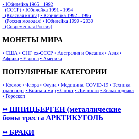
• Юбилейка 1965 - 1992
(СССР)
• Юбилейка 1991 - 1994
(Красная книга)
• Юбилейка 1992 - 1996
(Россия молодая)
• Юбилейка 1999 - 2030
(Современная Россия)
МОНЕТЫ МИРА
• США
• СНГ, ex-СССР
• Австралия и Океания
• Азия
•
Африка
• Европа
• Америка
ПОПУЛЯРНЫЕ КАТЕГОРИИ
• Космос
• Флора
• Фауна
• Медицина, COVID-19
• Техника,
транспорт
• Война и мир
• Спорт
• Личности
• Знаки зодиака
• Гороскоп
•• ШПИЦБЕРГЕН (металлические
боны треста АРКТИКУГОЛЬ
•• БРАКИ