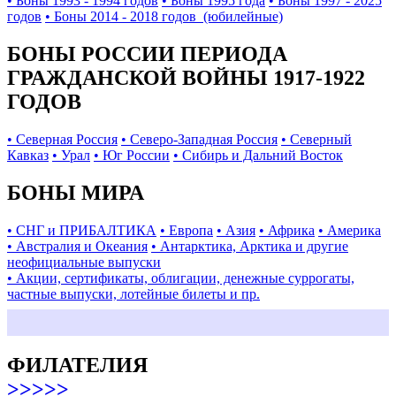
• Боны 1993 - 1994 годов
• Боны 1995 года
• Боны 1997 - 2025
годов
• Боны 2014 - 2018 годов (юбилейные)
БОНЫ РОССИИ ПЕРИОДА
ГРАЖДАНСКОЙ ВОЙНЫ 1917-1922
ГОДОВ
• Северная Россия
• Северо-Западная Россия
• Северный
Кавказ
• Урал
• Юг России
• Сибирь и Дальний Восток
БОНЫ МИРА
• СНГ и ПРИБАЛТИКА
• Европа
• Азия
• Африка
• Америка
• Австралия и Океания
• Антарктика, Арктика и другие
неофициальные выпуски
• Акции, сертификаты, облигации, денежные суррогаты,
частные выпуски, лотейные билеты и пр.
ФИЛАТЕЛИЯ
>>>>>