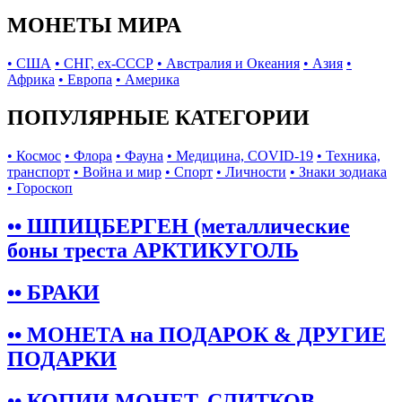
МОНЕТЫ МИРА
• США
• СНГ, ex-СССР
• Австралия и Океания
• Азия
•
Африка
• Европа
• Америка
ПОПУЛЯРНЫЕ КАТЕГОРИИ
• Космос
• Флора
• Фауна
• Медицина, COVID-19
• Техника,
транспорт
• Война и мир
• Спорт
• Личности
• Знаки зодиака
• Гороскоп
•• ШПИЦБЕРГЕН (металлические
боны треста АРКТИКУГОЛЬ
•• БРАКИ
•• МОНЕТА на ПОДАРОК & ДРУГИЕ
ПОДАРКИ
•• КОПИИ МОНЕТ, СЛИТКОВ