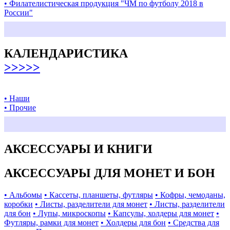
• Филателистическая продукция "ЧМ по футболу 2018 в
России"
КАЛЕНДАРИСТИКА
>>>>>
• Наши
• Прочие
АКСЕССУАРЫ И КНИГИ
АКСЕССУАРЫ ДЛЯ МОНЕТ И БОН
• Альбомы
• Кассеты, планшеты, футляры
• Кофры, чемоданы,
коробки
• Листы, разделители для монет
• Листы, разделители
для бон
• Лупы, микроскопы
• Капсулы, холдеры для монет
•
Футляры, рамки для монет
• Холдеры для бон
• Средства для