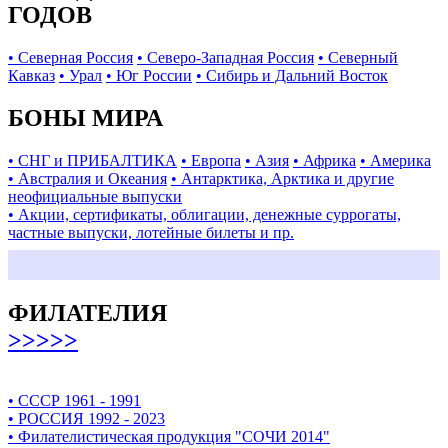
ГОДОВ
• Северная Россия
• Северо-Западная Россия
• Северный
Кавказ
• Урал
• Юг России
• Сибирь и Дальний Восток
БОНЫ МИРА
• СНГ и ПРИБАЛТИКА
• Европа
• Азия
• Африка
• Америка
• Австралия и Океания
• Антарктика, Арктика и другие
неофициальные выпуски
• Акции, сертификаты, облигации, денежные суррогаты,
частные выпуски, лотейные билеты и пр.
ФИЛАТЕЛИЯ
>>>>>
• СССР 1961 - 1991
• РОССИЯ 1992 - 2023
• Филателистическая продукция "СОЧИ 2014"