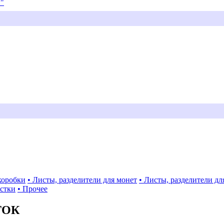
и"
коробки
• Листы, разделители для монет
• Листы, разделители дл
истки
• Прочее
ТОК