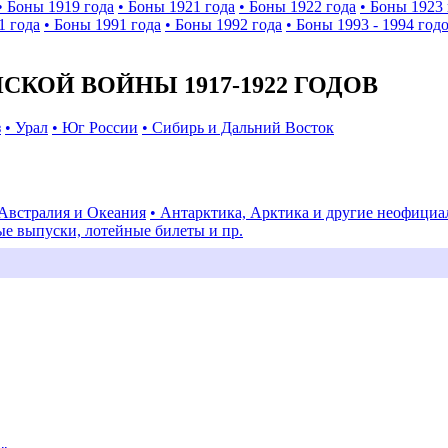
• Боны 1919 года
• Боны 1921 года
• Боны 1922 года
• Боны 1923 
1 года
• Боны 1991 года
• Боны 1992 года
• Боны 1993 - 1994 год
КОЙ ВОЙНЫ 1917-1922 ГОДОВ
з
• Урал
• Юг России
• Сибирь и Дальний Восток
 Австралия и Океания
• Антарктика, Арктика и другие неофици
ые выпуски, лотейные билеты и пр.