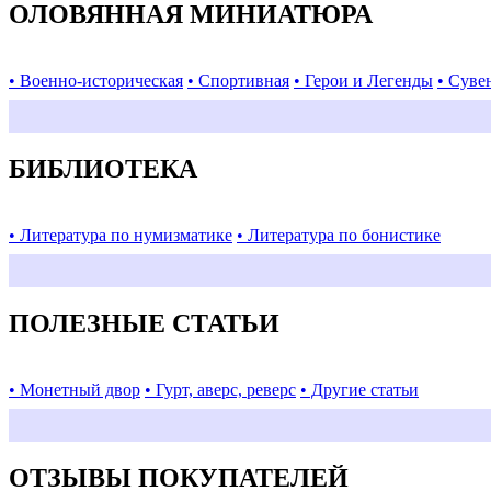
ОЛОВЯННАЯ МИНИАТЮРА
• Военно-историческая
• Спортивная
• Герои и Легенды
• Суве
БИБЛИОТЕКА
• Литература по нумизматике
• Литература по бонистике
ПОЛЕЗНЫЕ СТАТЬИ
• Монетный двор
• Гурт, аверс, реверс
• Другие статьи
ОТЗЫВЫ ПОКУПАТЕЛЕЙ