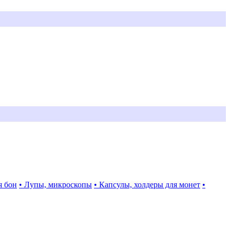
я бон
• Лупы, микроскопы
• Капсулы, холдеры для монет
•