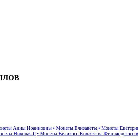
ЛЛОВ
онеты Анны Иоанновны
• Монеты Елизаветы
• Монеты Екатери
онеты Николая II
• Монеты Великого Княжества Финляндского в