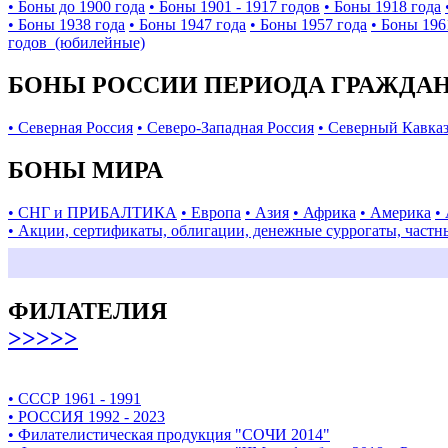
• Боны до 1900 года
• Боны 1901 - 1917 годов
• Боны 1918 года
• Боны 1938 года
• Боны 1947 года
• Боны 1957 года
• Боны 196
годов (юбилейные)
БОНЫ РОССИИ ПЕРИОДА ГРАЖДАНС
• Северная Россия
• Северо-Западная Россия
• Северный Кавка
БОНЫ МИРА
• СНГ и ПРИБАЛТИКА
• Европа
• Азия
• Африка
• Америка
•
• Акции, сертификаты, облигации, денежные суррогаты, частн
ФИЛАТЕЛИЯ
>>>>>
• СССР 1961 - 1991
• РОССИЯ 1992 - 2023
• Филателистическая продукция "СОЧИ 2014"