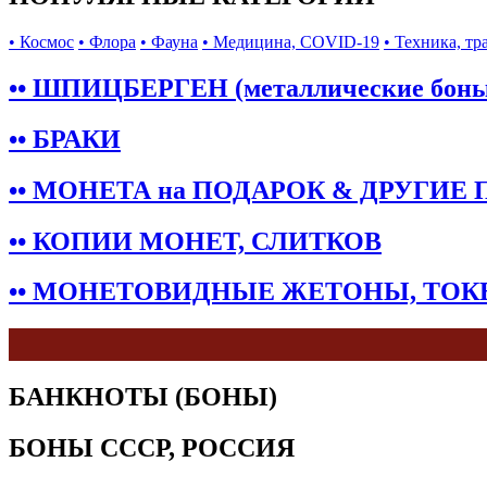
• Космос
• Флора
• Фауна
• Медицина, COVID-19
• Техника, тр
•• ШПИЦБЕРГЕН (металлические бон
•• БРАКИ
•• МОНЕТА на ПОДАРОК & ДРУГИЕ
•• КОПИИ МОНЕТ, СЛИТКОВ
•• МОНЕТОВИДНЫЕ ЖЕТОНЫ, ТО
БАНКНОТЫ (БОНЫ)
БОНЫ СССР, РОССИЯ