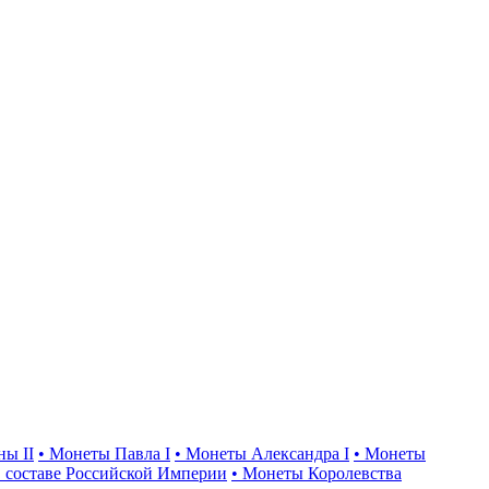
ны II
• Монеты Павла I
• Монеты Александра I
• Монеты
 составе Российской Империи
• Монеты Королевства