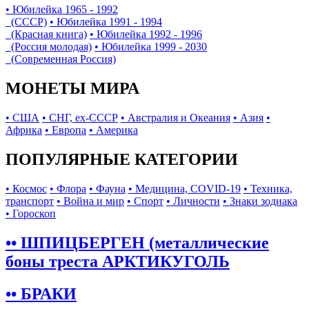
• Юбилейка 1965 - 1992
(СССР)
• Юбилейка 1991 - 1994
(Красная книга)
• Юбилейка 1992 - 1996
(Россия молодая)
• Юбилейка 1999 - 2030
(Современная Россия)
МОНЕТЫ МИРА
• США
• СНГ, ex-СССР
• Австралия и Океания
• Азия
•
Африка
• Европа
• Америка
ПОПУЛЯРНЫЕ КАТЕГОРИИ
• Космос
• Флора
• Фауна
• Медицина, COVID-19
• Техника,
транспорт
• Война и мир
• Спорт
• Личности
• Знаки зодиака
• Гороскоп
•• ШПИЦБЕРГЕН (металлические
боны треста АРКТИКУГОЛЬ
•• БРАКИ