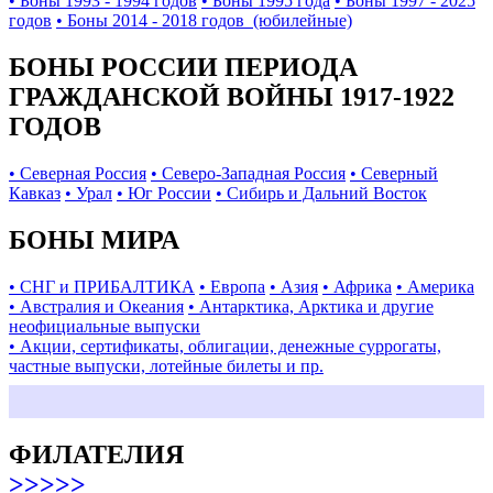
• Боны 1993 - 1994 годов
• Боны 1995 года
• Боны 1997 - 2025
годов
• Боны 2014 - 2018 годов (юбилейные)
БОНЫ РОССИИ ПЕРИОДА
ГРАЖДАНСКОЙ ВОЙНЫ 1917-1922
ГОДОВ
• Северная Россия
• Северо-Западная Россия
• Северный
Кавказ
• Урал
• Юг России
• Сибирь и Дальний Восток
БОНЫ МИРА
• СНГ и ПРИБАЛТИКА
• Европа
• Азия
• Африка
• Америка
• Австралия и Океания
• Антарктика, Арктика и другие
неофициальные выпуски
• Акции, сертификаты, облигации, денежные суррогаты,
частные выпуски, лотейные билеты и пр.
ФИЛАТЕЛИЯ
>>>>>