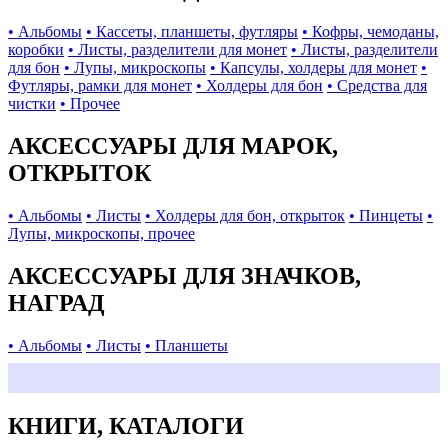
• Альбомы
• Кассеты, планшеты, футляры
• Кофры, чемоданы,
коробки
• Листы, разделители для монет
• Листы, разделители
для бон
• Лупы, микроскопы
• Капсулы, холдеры для монет
•
Футляры, рамки для монет
• Холдеры для бон
• Средства для
чистки
• Прочее
АКСЕССУАРЫ ДЛЯ МАРОК,
ОТКРЫТОК
• Альбомы
• Листы
• Холдеры для бон, открыток
• Пинцеты
•
Лупы, микроскопы, прочее
АКСЕССУАРЫ ДЛЯ ЗНАЧКОВ,
НАГРАД
• Альбомы
• Листы
• Планшеты
КНИГИ, КАТАЛОГИ