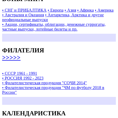
• СНГ и ПРИБАЛТИКА
• Европа
• Азия
• Африка
• Америка
• Австралия и Океания
• Антарктика, Арктика и другие
неофициальные выпуски
• Акции, сертификаты, облигации, денежные суррогаты,
частные выпуски, лотейные билеты и пр.
ФИЛАТЕЛИЯ
>>>>>
• СССР 1961 - 1991
• РОССИЯ 1992 - 2023
• Филателистическая продукция "СОЧИ 2014"
• Филателистическая продукция "ЧМ по футболу 2018 в
России"
КАЛЕНДАРИСТИКА