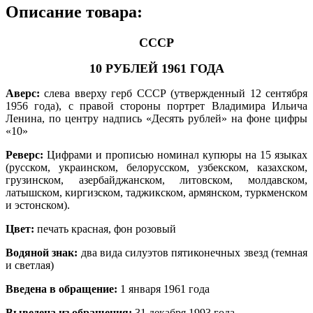
Описание товара:
СССР
10 РУБЛЕЙ 1961 ГОДА
Аверс:
слева вверху герб СССР (утвержденный 12 сентября
1956 года), с правой стороны портрет Владимира Ильича
Ленина, по центру надпись «Десять рублей» на фоне цифры
«10»
Реверс:
Цифрами и прописью номинал купюры на 15 языках
(русском, украинском, белорусском, узбекском, казахском,
грузинском, азербайджанском, литовском, молдавском,
латышском, киргизском, таджикском, армянском, туркменском
и эстонском).
Цвет:
печать красная, фон розовый
Водяной знак:
два вида силуэтов пятиконечных звезд (темная
и светлая)
Введена в обращение:
1 января 1961 года
Выведена из обращения:
31 декабря 1993 года