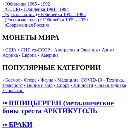
• Юбилейка 1965 - 1992
(СССР)
• Юбилейка 1991 - 1994
(Красная книга)
• Юбилейка 1992 - 1996
(Россия молодая)
• Юбилейка 1999 - 2030
(Современная Россия)
МОНЕТЫ МИРА
• США
• СНГ, ex-СССР
• Австралия и Океания
• Азия
•
Африка
• Европа
• Америка
ПОПУЛЯРНЫЕ КАТЕГОРИИ
• Космос
• Флора
• Фауна
• Медицина, COVID-19
• Техника,
транспорт
• Война и мир
• Спорт
• Личности
• Знаки зодиака
• Гороскоп
•• ШПИЦБЕРГЕН (металлические
боны треста АРКТИКУГОЛЬ
•• БРАКИ