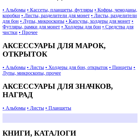
• Альбомы
• Кассеты, планшеты, футляры
• Кофры, чемоданы,
коробки
• Листы, разделители для монет
• Листы, разделители
для бон
• Лупы, микроскопы
• Капсулы, холдеры для монет
•
Футляры, рамки для монет
• Холдеры для бон
• Средства для
чистки
• Прочее
АКСЕССУАРЫ ДЛЯ МАРОК,
ОТКРЫТОК
• Альбомы
• Листы
• Холдеры для бон, открыток
• Пинцеты
•
Лупы, микроскопы, прочее
АКСЕССУАРЫ ДЛЯ ЗНАЧКОВ,
НАГРАД
• Альбомы
• Листы
• Планшеты
КНИГИ, КАТАЛОГИ