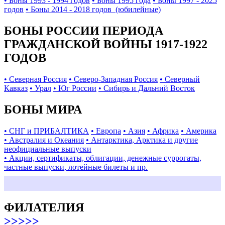
• Боны 1993 - 1994 годов
• Боны 1995 года
• Боны 1997 - 2025
годов
• Боны 2014 - 2018 годов (юбилейные)
БОНЫ РОССИИ ПЕРИОДА
ГРАЖДАНСКОЙ ВОЙНЫ 1917-1922
ГОДОВ
• Северная Россия
• Северо-Западная Россия
• Северный
Кавказ
• Урал
• Юг России
• Сибирь и Дальний Восток
БОНЫ МИРА
• СНГ и ПРИБАЛТИКА
• Европа
• Азия
• Африка
• Америка
• Австралия и Океания
• Антарктика, Арктика и другие
неофициальные выпуски
• Акции, сертификаты, облигации, денежные суррогаты,
частные выпуски, лотейные билеты и пр.
ФИЛАТЕЛИЯ
>>>>>