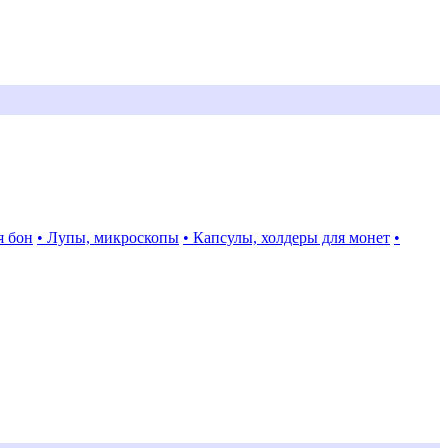
я бон
• Лупы, микроскопы
• Капсулы, холдеры для монет
•