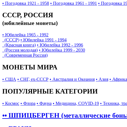
• Погодовка 1921 - 1958
• Погодовка 1961 - 1991
• Погодовка 19
СССР, РОССИЯ
(юбилейные монеты)
• Юбилейка 1965 - 1992
(СССР)
• Юбилейка 1991 - 1994
(Красная книга)
• Юбилейка 1992 - 1996
(Россия молодая)
• Юбилейка 1999 - 2030
(Современная Россия)
МОНЕТЫ МИРА
• США
• СНГ, ex-СССР
• Австралия и Океания
• Азия
• Африк
ПОПУЛЯРНЫЕ КАТЕГОРИИ
• Космос
• Флора
• Фауна
• Медицина, COVID-19
• Техника, тр
•• ШПИЦБЕРГЕН (металлические бон