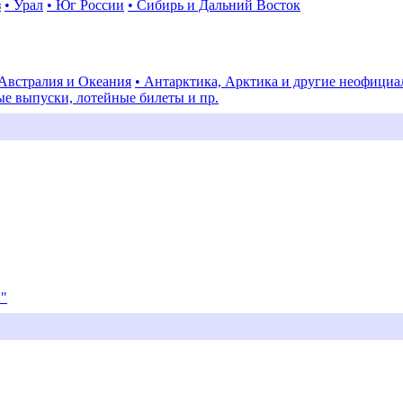
з
• Урал
• Юг России
• Сибирь и Дальний Восток
 Австралия и Океания
• Антарктика, Арктика и другие неофици
ые выпуски, лотейные билеты и пр.
и"