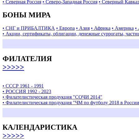
• Северная Россия
• Северо-Западная Россия
• Северный Кавка
БОНЫ МИРА
• СНГ и ПРИБАЛТИКА
• Европа
• Азия
• Африка
• Америка
•
• Акции, сертификаты, облигации, денежные суррогаты, частн
ФИЛАТЕЛИЯ
>>>>>
• СССР 1961 - 1991
• РОССИЯ 1992 - 2023
• Филателистическая продукция "СОЧИ 2014"
• Филателистическая продукция "ЧМ по футболу 2018 в Росси
КАЛЕНДАРИСТИКА
>>>>>