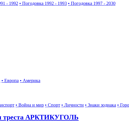
91 - 1992
• Погодовка 1992 - 1993
• Погодовка 1997 - 2030
а
• Европа
• Америка
анспорт
• Война и мир
• Спорт
• Личности
• Знаки зодиака
• Гор
ы треста АРКТИКУГОЛЬ