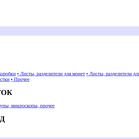
коробки
• Листы, разделители для монет
• Листы, разделители дл
истки
• Прочее
ТОК
Лупы, микроскопы, прочее
АД