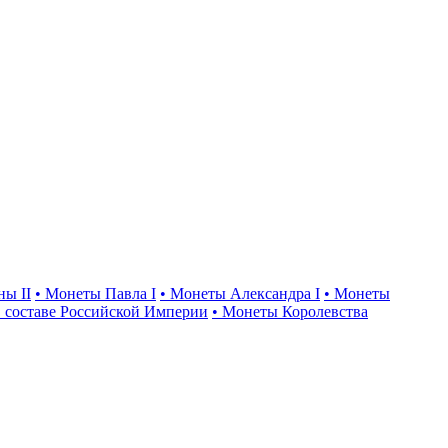
ны II
• Монеты Павла I
• Монеты Александра I
• Монеты
 составе Российской Империи
• Монеты Королевства