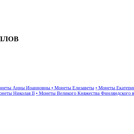
ЛЛОВ
онеты Анны Иоанновны
• Монеты Елизаветы
• Монеты Екатери
онеты Николая II
• Монеты Великого Княжества Финляндского в