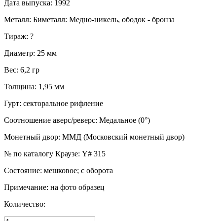
Дата выпуска
:
1992
Металл
:
Биметалл: Медно-никель, ободок - бронза
Тираж
:
?
Диаметр
:
25 мм
Вес
:
6,2 гр
Толщина
:
1,95 мм
Гурт
:
секторальное рифление
Соотношение аверс/реверс
:
Медальное (0°)
Монетный двор
:
ММД (Московский монетный двор)
№ по каталогу Краузе
:
Y# 315
Состояние
:
мешковое; с оборота
Примечание
:
на фото образец
Количество: