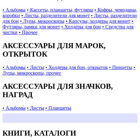
• Альбомы
• Кассеты, планшеты, футляры
• Кофры, чемоданы,
коробки
• Листы, разделители для монет
• Листы, разделители
для бон
• Лупы, микроскопы
• Капсулы, холдеры для монет
•
Футляры, рамки для монет
• Холдеры для бон
• Средства для
чистки
• Прочее
АКСЕССУАРЫ ДЛЯ МАРОК,
ОТКРЫТОК
• Альбомы
• Листы
• Холдеры для бон, открыток
• Пинцеты
•
Лупы, микроскопы, прочее
АКСЕССУАРЫ ДЛЯ ЗНАЧКОВ,
НАГРАД
• Альбомы
• Листы
• Планшеты
КНИГИ, КАТАЛОГИ