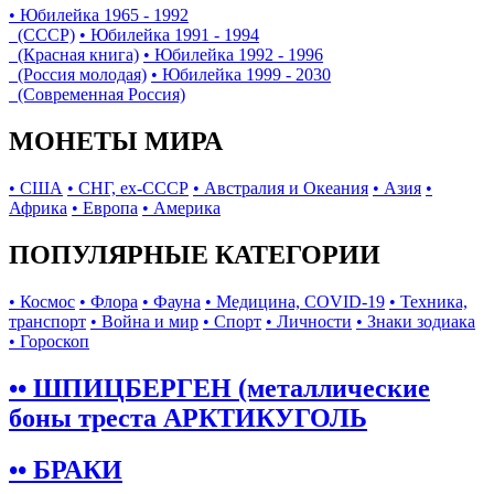
• Юбилейка 1965 - 1992
(СССР)
• Юбилейка 1991 - 1994
(Красная книга)
• Юбилейка 1992 - 1996
(Россия молодая)
• Юбилейка 1999 - 2030
(Современная Россия)
МОНЕТЫ МИРА
• США
• СНГ, ex-СССР
• Австралия и Океания
• Азия
•
Африка
• Европа
• Америка
ПОПУЛЯРНЫЕ КАТЕГОРИИ
• Космос
• Флора
• Фауна
• Медицина, COVID-19
• Техника,
транспорт
• Война и мир
• Спорт
• Личности
• Знаки зодиака
• Гороскоп
•• ШПИЦБЕРГЕН (металлические
боны треста АРКТИКУГОЛЬ
•• БРАКИ