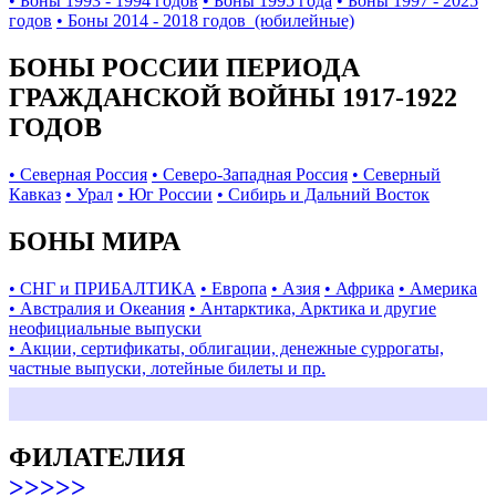
• Боны 1993 - 1994 годов
• Боны 1995 года
• Боны 1997 - 2025
годов
• Боны 2014 - 2018 годов (юбилейные)
БОНЫ РОССИИ ПЕРИОДА
ГРАЖДАНСКОЙ ВОЙНЫ 1917-1922
ГОДОВ
• Северная Россия
• Северо-Западная Россия
• Северный
Кавказ
• Урал
• Юг России
• Сибирь и Дальний Восток
БОНЫ МИРА
• СНГ и ПРИБАЛТИКА
• Европа
• Азия
• Африка
• Америка
• Австралия и Океания
• Антарктика, Арктика и другие
неофициальные выпуски
• Акции, сертификаты, облигации, денежные суррогаты,
частные выпуски, лотейные билеты и пр.
ФИЛАТЕЛИЯ
>>>>>