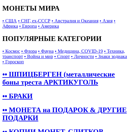
МОНЕТЫ МИРА
• США
• СНГ, ex-СССР
• Австралия и Океания
• Азия
•
Африка
• Европа
• Америка
ПОПУЛЯРНЫЕ КАТЕГОРИИ
• Космос
• Флора
• Фауна
• Медицина, COVID-19
• Техника,
транспорт
• Война и мир
• Спорт
• Личности
• Знаки зодиака
• Гороскоп
•• ШПИЦБЕРГЕН (металлические
боны треста АРКТИКУГОЛЬ
•• БРАКИ
•• МОНЕТА на ПОДАРОК & ДРУГИЕ
ПОДАРКИ
•• КОПИИ МОНЕТ, СЛИТКОВ