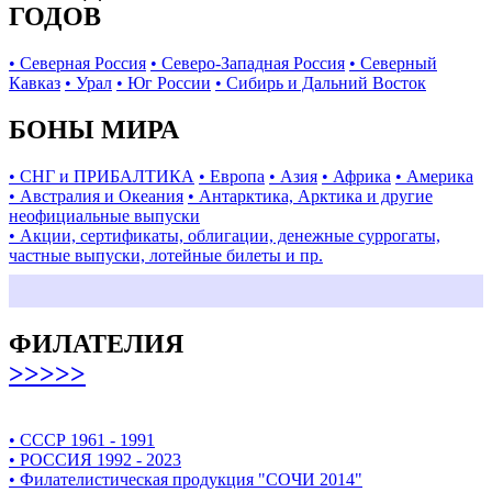
ГОДОВ
• Северная Россия
• Северо-Западная Россия
• Северный
Кавказ
• Урал
• Юг России
• Сибирь и Дальний Восток
БОНЫ МИРА
• СНГ и ПРИБАЛТИКА
• Европа
• Азия
• Африка
• Америка
• Австралия и Океания
• Антарктика, Арктика и другие
неофициальные выпуски
• Акции, сертификаты, облигации, денежные суррогаты,
частные выпуски, лотейные билеты и пр.
ФИЛАТЕЛИЯ
>>>>>
• СССР 1961 - 1991
• РОССИЯ 1992 - 2023
• Филателистическая продукция "СОЧИ 2014"