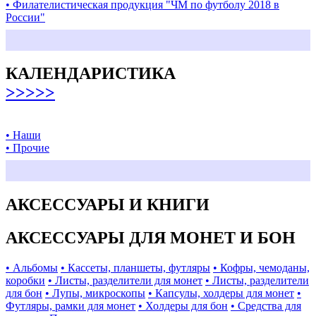
• Филателистическая продукция "ЧМ по футболу 2018 в
России"
КАЛЕНДАРИСТИКА
>>>>>
• Наши
• Прочие
АКСЕССУАРЫ И КНИГИ
АКСЕССУАРЫ ДЛЯ МОНЕТ И БОН
• Альбомы
• Кассеты, планшеты, футляры
• Кофры, чемоданы,
коробки
• Листы, разделители для монет
• Листы, разделители
для бон
• Лупы, микроскопы
• Капсулы, холдеры для монет
•
Футляры, рамки для монет
• Холдеры для бон
• Средства для