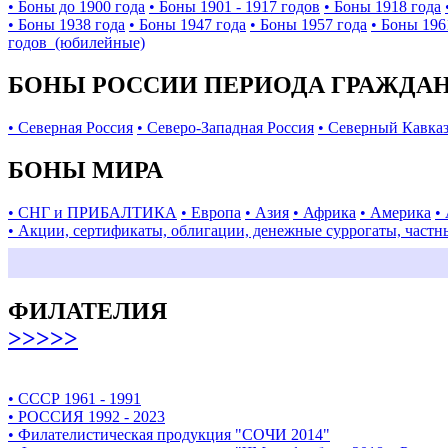
• Боны до 1900 года
• Боны 1901 - 1917 годов
• Боны 1918 года
• Боны 1938 года
• Боны 1947 года
• Боны 1957 года
• Боны 196
годов (юбилейные)
БОНЫ РОССИИ ПЕРИОДА ГРАЖДАНС
• Северная Россия
• Северо-Западная Россия
• Северный Кавка
БОНЫ МИРА
• СНГ и ПРИБАЛТИКА
• Европа
• Азия
• Африка
• Америка
•
• Акции, сертификаты, облигации, денежные суррогаты, частн
ФИЛАТЕЛИЯ
>>>>>
• СССР 1961 - 1991
• РОССИЯ 1992 - 2023
• Филателистическая продукция "СОЧИ 2014"