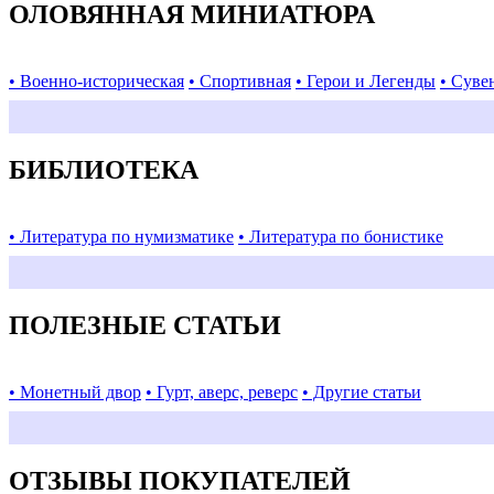
ОЛОВЯННАЯ МИНИАТЮРА
• Военно-историческая
• Спортивная
• Герои и Легенды
• Суве
БИБЛИОТЕКА
• Литература по нумизматике
• Литература по бонистике
ПОЛЕЗНЫЕ СТАТЬИ
• Монетный двор
• Гурт, аверс, реверс
• Другие статьи
ОТЗЫВЫ ПОКУПАТЕЛЕЙ