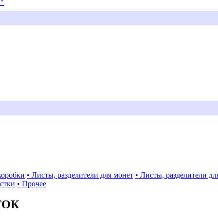
и"
коробки
• Листы, разделители для монет
• Листы, разделители дл
истки
• Прочее
ТОК