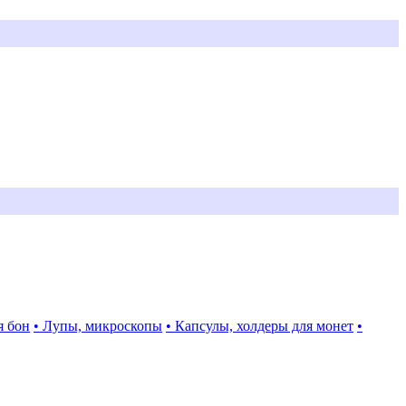
я бон
• Лупы, микроскопы
• Капсулы, холдеры для монет
•