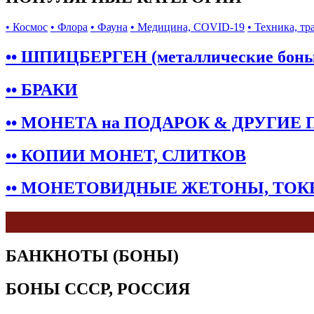
• Космос
• Флора
• Фауна
• Медицина, COVID-19
• Техника, тр
•• ШПИЦБЕРГЕН (металлические бон
•• БРАКИ
•• МОНЕТА на ПОДАРОК & ДРУГИЕ
•• КОПИИ МОНЕТ, СЛИТКОВ
•• МОНЕТОВИДНЫЕ ЖЕТОНЫ, ТО
БАНКНОТЫ (БОНЫ)
БОНЫ СССР, РОССИЯ