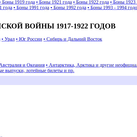
• Боны 1919 года
• Боны 1921 года
• Боны 1922 года
• Боны 1923 
1 года
• Боны 1991 года
• Боны 1992 года
• Боны 1993 - 1994 год
КОЙ ВОЙНЫ 1917-1922 ГОДОВ
з
• Урал
• Юг России
• Сибирь и Дальний Восток
 Австралия и Океания
• Антарктика, Арктика и другие неофици
ые выпуски, лотейные билеты и пр.