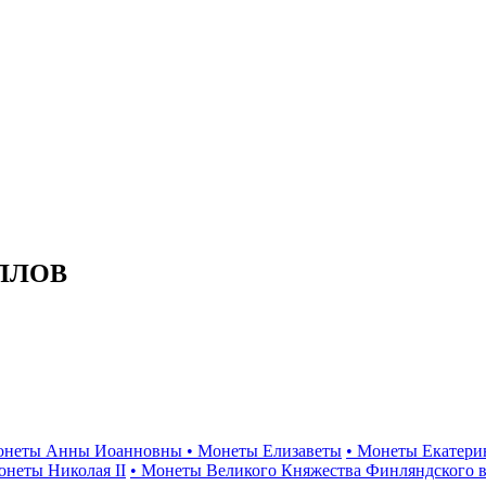
ЛЛОВ
онеты Анны Иоанновны
• Монеты Елизаветы
• Монеты Екатери
онеты Николая II
• Монеты Великого Княжества Финляндского в