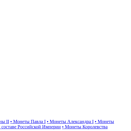
ны II
• Монеты Павла I
• Монеты Александра I
• Монеты
 составе Российской Империи
• Монеты Королевства