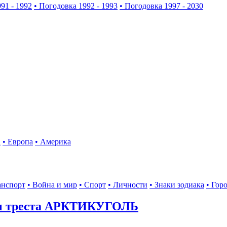
91 - 1992
• Погодовка 1992 - 1993
• Погодовка 1997 - 2030
а
• Европа
• Америка
анспорт
• Война и мир
• Спорт
• Личности
• Знаки зодиака
• Гор
ы треста АРКТИКУГОЛЬ