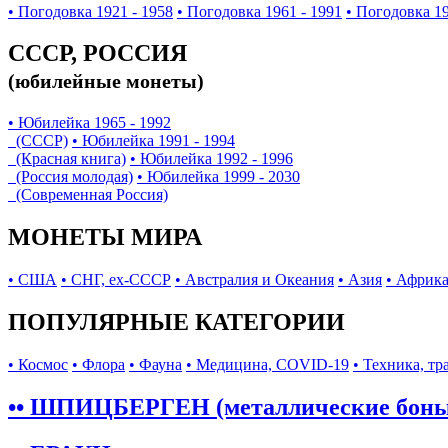
• Погодовка 1921 - 1958
• Погодовка 1961 - 1991
• Погодовка 19
СССР, РОССИЯ
(юбилейные монеты)
• Юбилейка 1965 - 1992
(СССР)
• Юбилейка 1991 - 1994
(Красная книга)
• Юбилейка 1992 - 1996
(Россия молодая)
• Юбилейка 1999 - 2030
(Современная Россия)
МОНЕТЫ МИРА
• США
• СНГ, ex-СССР
• Австралия и Океания
• Азия
• Африк
ПОПУЛЯРНЫЕ КАТЕГОРИИ
• Космос
• Флора
• Фауна
• Медицина, COVID-19
• Техника, тр
•• ШПИЦБЕРГЕН (металлические бон