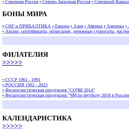
• Северная Россия
• Северо-Западная Россия
• Северный Кавка
БОНЫ МИРА
• СНГ и ПРИБАЛТИКА
• Европа
• Азия
• Африка
• Америка
•
• Акции, сертификаты, облигации, денежные суррогаты, частн
ФИЛАТЕЛИЯ
>>>>>
• СССР 1961 - 1991
• РОССИЯ 1992 - 2023
• Филателистическая продукция "СОЧИ 2014"
• Филателистическая продукция "ЧМ по футболу 2018 в Росси
КАЛЕНДАРИСТИКА
>>>>>