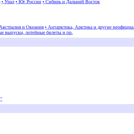
з
• Урал
• Юг России
• Сибирь и Дальний Восток
 Австралия и Океания
• Антарктика, Арктика и другие неофици
ые выпуски, лотейные билеты и пр.
и"