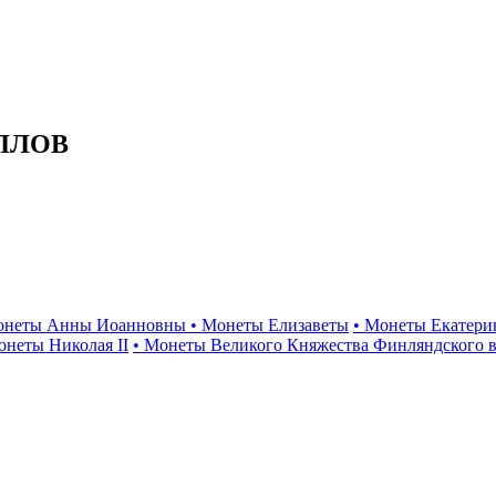
ЛЛОВ
онеты Анны Иоанновны
• Монеты Елизаветы
• Монеты Екатери
онеты Николая II
• Монеты Великого Княжества Финляндского в