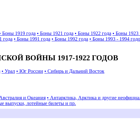
• Боны 1919 года
• Боны 1921 года
• Боны 1922 года
• Боны 1923 
1 года
• Боны 1991 года
• Боны 1992 года
• Боны 1993 - 1994 год
КОЙ ВОЙНЫ 1917-1922 ГОДОВ
з
• Урал
• Юг России
• Сибирь и Дальний Восток
 Австралия и Океания
• Антарктика, Арктика и другие неофици
ые выпуски, лотейные билеты и пр.