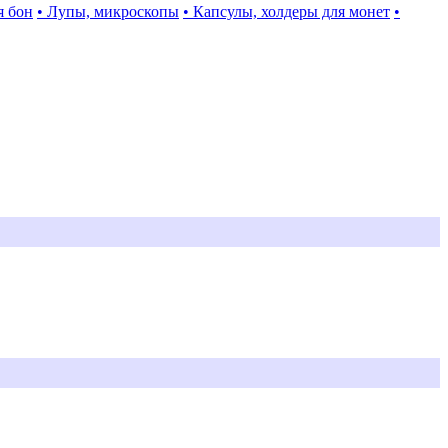
я бон
• Лупы, микроскопы
• Капсулы, холдеры для монет
•