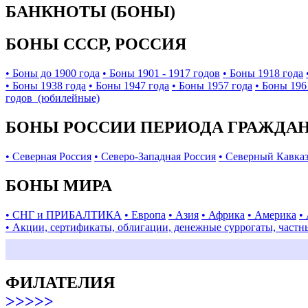
БАНКНОТЫ (БОНЫ)
БОНЫ СССР, РОССИЯ
• Боны до 1900 года
• Боны 1901 - 1917 годов
• Боны 1918 года
• Боны 1938 года
• Боны 1947 года
• Боны 1957 года
• Боны 196
годов (юбилейные)
БОНЫ РОССИИ ПЕРИОДА ГРАЖДАНС
• Северная Россия
• Северо-Западная Россия
• Северный Кавка
БОНЫ МИРА
• СНГ и ПРИБАЛТИКА
• Европа
• Азия
• Африка
• Америка
•
• Акции, сертификаты, облигации, денежные суррогаты, частн
ФИЛАТЕЛИЯ
>>>>>