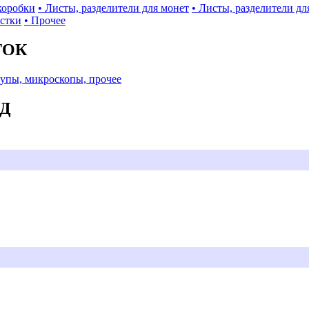
коробки
• Листы, разделители для монет
• Листы, разделители дл
истки
• Прочее
ТОК
Лупы, микроскопы, прочее
АД