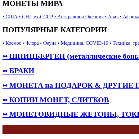
МОНЕТЫ МИРА
• США
• СНГ, ex-СССР
• Австралия и Океания
• Азия
• Африк
ПОПУЛЯРНЫЕ КАТЕГОРИИ
• Космос
• Флора
• Фауна
• Медицина, COVID-19
• Техника, тр
•• ШПИЦБЕРГЕН (металлические бон
•• БРАКИ
•• МОНЕТА на ПОДАРОК & ДРУГИЕ
•• КОПИИ МОНЕТ, СЛИТКОВ
•• МОНЕТОВИДНЫЕ ЖЕТОНЫ, ТО