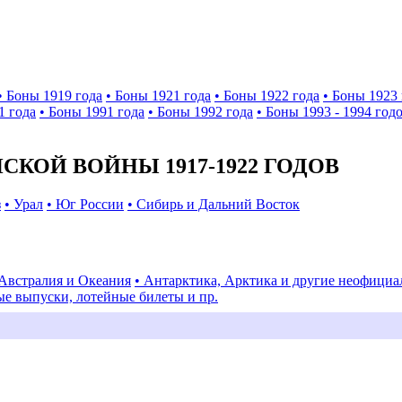
• Боны 1919 года
• Боны 1921 года
• Боны 1922 года
• Боны 1923 
1 года
• Боны 1991 года
• Боны 1992 года
• Боны 1993 - 1994 год
КОЙ ВОЙНЫ 1917-1922 ГОДОВ
з
• Урал
• Юг России
• Сибирь и Дальний Восток
 Австралия и Океания
• Антарктика, Арктика и другие неофици
ые выпуски, лотейные билеты и пр.