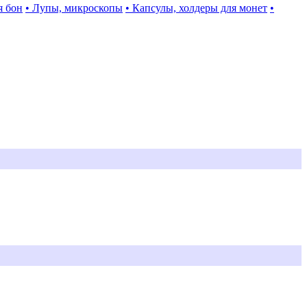
я бон
• Лупы, микроскопы
• Капсулы, холдеры для монет
•