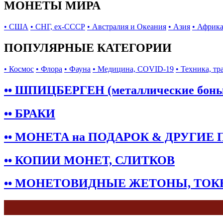
МОНЕТЫ МИРА
• США
• СНГ, ex-СССР
• Австралия и Океания
• Азия
• Африк
ПОПУЛЯРНЫЕ КАТЕГОРИИ
• Космос
• Флора
• Фауна
• Медицина, COVID-19
• Техника, тр
•• ШПИЦБЕРГЕН (металлические бон
•• БРАКИ
•• МОНЕТА на ПОДАРОК & ДРУГИЕ
•• КОПИИ МОНЕТ, СЛИТКОВ
•• МОНЕТОВИДНЫЕ ЖЕТОНЫ, ТО