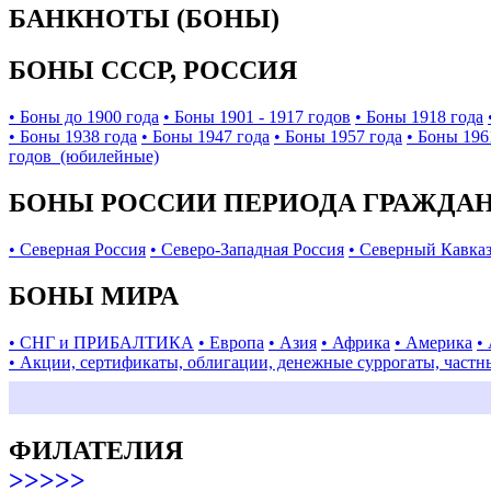
БАНКНОТЫ (БОНЫ)
БОНЫ СССР, РОССИЯ
• Боны до 1900 года
• Боны 1901 - 1917 годов
• Боны 1918 года
• Боны 1938 года
• Боны 1947 года
• Боны 1957 года
• Боны 196
годов (юбилейные)
БОНЫ РОССИИ ПЕРИОДА ГРАЖДАНС
• Северная Россия
• Северо-Западная Россия
• Северный Кавка
БОНЫ МИРА
• СНГ и ПРИБАЛТИКА
• Европа
• Азия
• Африка
• Америка
•
• Акции, сертификаты, облигации, денежные суррогаты, частн
ФИЛАТЕЛИЯ
>>>>>