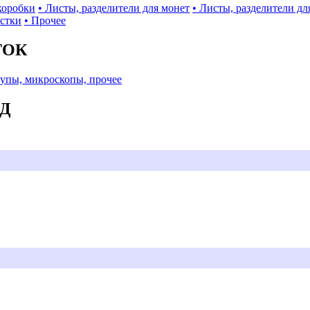
коробки
• Листы, разделители для монет
• Листы, разделители дл
истки
• Прочее
ТОК
Лупы, микроскопы, прочее
АД