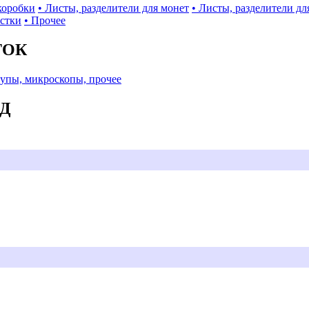
коробки
• Листы, разделители для монет
• Листы, разделители дл
истки
• Прочее
ТОК
Лупы, микроскопы, прочее
АД