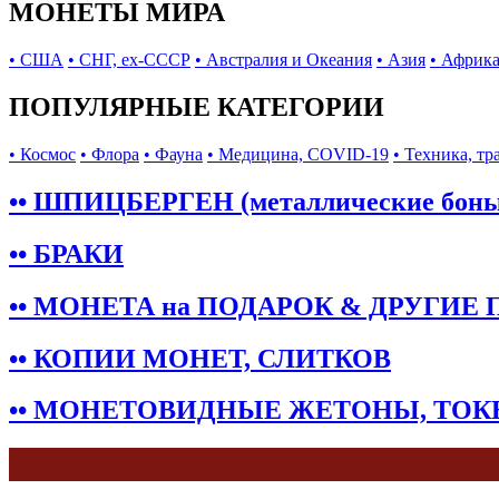
МОНЕТЫ МИРА
• США
• СНГ, ex-СССР
• Австралия и Океания
• Азия
• Африк
ПОПУЛЯРНЫЕ КАТЕГОРИИ
• Космос
• Флора
• Фауна
• Медицина, COVID-19
• Техника, тр
•• ШПИЦБЕРГЕН (металлические бон
•• БРАКИ
•• МОНЕТА на ПОДАРОК & ДРУГИЕ
•• КОПИИ МОНЕТ, СЛИТКОВ
•• МОНЕТОВИДНЫЕ ЖЕТОНЫ, ТО