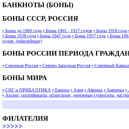
БАНКНОТЫ (БОНЫ)
БОНЫ СССР, РОССИЯ
• Боны до 1900 года
• Боны 1901 - 1917 годов
• Боны 1918 года
• Боны 1938 года
• Боны 1947 года
• Боны 1957 года
• Боны 196
годов (юбилейные)
БОНЫ РОССИИ ПЕРИОДА ГРАЖДАНС
• Северная Россия
• Северо-Западная Россия
• Северный Кавка
БОНЫ МИРА
• СНГ и ПРИБАЛТИКА
• Европа
• Азия
• Африка
• Америка
•
• Акции, сертификаты, облигации, денежные суррогаты, частн
ФИЛАТЕЛИЯ
>>>>>