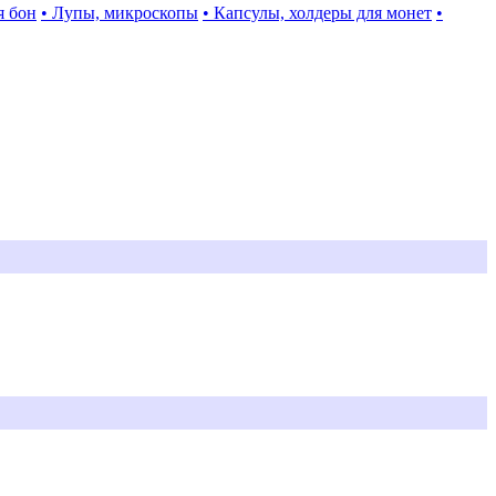
я бон
• Лупы, микроскопы
• Капсулы, холдеры для монет
•