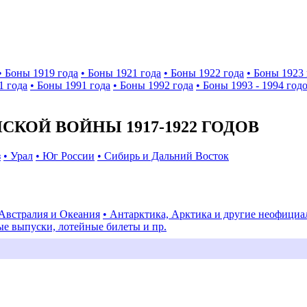
• Боны 1919 года
• Боны 1921 года
• Боны 1922 года
• Боны 1923 
1 года
• Боны 1991 года
• Боны 1992 года
• Боны 1993 - 1994 год
КОЙ ВОЙНЫ 1917-1922 ГОДОВ
з
• Урал
• Юг России
• Сибирь и Дальний Восток
 Австралия и Океания
• Антарктика, Арктика и другие неофици
ые выпуски, лотейные билеты и пр.