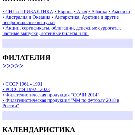
• СНГ и ПРИБАЛТИКА
• Европа
• Азия
• Африка
• Америка
• Австралия и Океания
• Антарктика, Арктика и другие
неофициальные выпуски
• Акции, сертификаты, облигации, денежные суррогаты,
частные выпуски, лотейные билеты и пр.
ФИЛАТЕЛИЯ
>>>>>
• СССР 1961 - 1991
• РОССИЯ 1992 - 2023
• Филателистическая продукция "СОЧИ 2014"
• Филателистическая продукция "ЧМ по футболу 2018 в
России"
КАЛЕНДАРИСТИКА