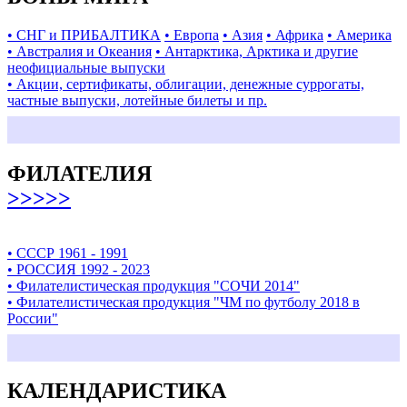
• СНГ и ПРИБАЛТИКА
• Европа
• Азия
• Африка
• Америка
• Австралия и Океания
• Антарктика, Арктика и другие
неофициальные выпуски
• Акции, сертификаты, облигации, денежные суррогаты,
частные выпуски, лотейные билеты и пр.
ФИЛАТЕЛИЯ
>>>>>
• СССР 1961 - 1991
• РОССИЯ 1992 - 2023
• Филателистическая продукция "СОЧИ 2014"
• Филателистическая продукция "ЧМ по футболу 2018 в
России"
КАЛЕНДАРИСТИКА