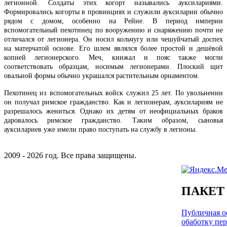
легионной. Солдаты этих когорт назывались ауксилариями.
Формировались когорты в провинциях и служили ауксиларии обычно
рядом с домом, особенно на Рейне. В период империи
вспомогательный пехотинец по вооружению и снаряжению почти не
отличался от легионера. Он носил кольчугу или чешуйчатый доспех
на матерчатой основе. Его шлем являлся более простой и дешёвой
копией легионерского. Меч, кинжал и пояс также могли
соответствовать образцам, носимым легионерами. Плоский щит
овальной формы обычно украшался растительным орнаментом.
Пехотинец из вспомогательных войск служил 25 лет. По увольнении
он получал римское гражданство. Как и легионерам, ауксилариям не
разрешалось жениться. Однако их детям от неофициальных браков
даровалось римское гражданство. Таким образом, сыновья
ауксилариев уже имели право поступать на службу в легионы.
2009 - 2026 год. Все права защищены.
ПАКЕТ
Публичная оф
обаботку пе