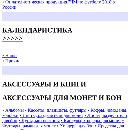
• Филателистическая продукция "ЧМ по футболу 2018 в
России"
КАЛЕНДАРИСТИКА
>>>>>
• Наши
• Прочие
АКСЕССУАРЫ И КНИГИ
АКСЕССУАРЫ ДЛЯ МОНЕТ И БОН
• Альбомы
• Кассеты, планшеты, футляры
• Кофры, чемоданы,
коробки
• Листы, разделители для монет
• Листы, разделители
для бон
• Лупы, микроскопы
• Капсулы, холдеры для монет
•
Футляры, рамки для монет
• Холдеры для бон
• Средства для