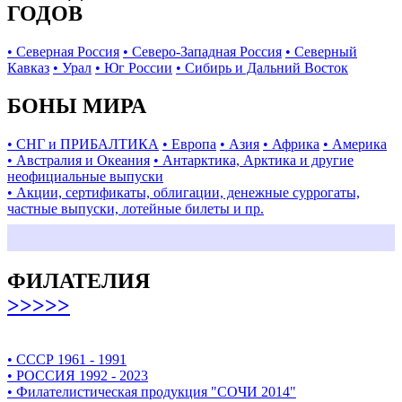
ГОДОВ
• Северная Россия
• Северо-Западная Россия
• Северный
Кавказ
• Урал
• Юг России
• Сибирь и Дальний Восток
БОНЫ МИРА
• СНГ и ПРИБАЛТИКА
• Европа
• Азия
• Африка
• Америка
• Австралия и Океания
• Антарктика, Арктика и другие
неофициальные выпуски
• Акции, сертификаты, облигации, денежные суррогаты,
частные выпуски, лотейные билеты и пр.
ФИЛАТЕЛИЯ
>>>>>
• СССР 1961 - 1991
• РОССИЯ 1992 - 2023
• Филателистическая продукция "СОЧИ 2014"