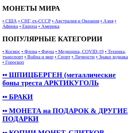
МОНЕТЫ МИРА
• США
• СНГ, ex-СССР
• Австралия и Океания
• Азия
•
Африка
• Европа
• Америка
ПОПУЛЯРНЫЕ КАТЕГОРИИ
• Космос
• Флора
• Фауна
• Медицина, COVID-19
• Техника,
транспорт
• Война и мир
• Спорт
• Личности
• Знаки зодиака
• Гороскоп
•• ШПИЦБЕРГЕН (металлические
боны треста АРКТИКУГОЛЬ
•• БРАКИ
•• МОНЕТА на ПОДАРОК & ДРУГИЕ
ПОДАРКИ
•• КОПИИ МОНЕТ, СЛИТКОВ