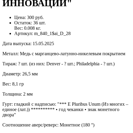
ИННОВАЦИИ"
Цена:
300 руб.
Остаток:
36
шт.
Вес:
0.008
кг.
Артикул:
m_840_1$ai_D_28
Дата выпуска
:
15.05.2025
Металл
:
Медь с марганцево-латунно-никелевым покрытием
Тираж
:
? шт. (из них: Denver - ? шт.; Philadelphia - ? шт.)
Диаметр
:
26,5 мм
Вес
:
8,1 гр
Толщина
:
2 мм
Гурт
:
гладкий с надписью: "*** E Pluribus Unum (Из многих –
единое (лат.)) ********** • год чеканки • знак монетного
двора"
Соотношение аверс/реверс
:
Монетное (180 °)