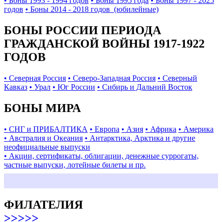
• Боны 1993 - 1994 годов
• Боны 1995 года
• Боны 1997 - 2025
годов
• Боны 2014 - 2018 годов (юбилейные)
БОНЫ РОССИИ ПЕРИОДА
ГРАЖДАНСКОЙ ВОЙНЫ 1917-1922
ГОДОВ
• Северная Россия
• Северо-Западная Россия
• Северный
Кавказ
• Урал
• Юг России
• Сибирь и Дальний Восток
БОНЫ МИРА
• СНГ и ПРИБАЛТИКА
• Европа
• Азия
• Африка
• Америка
• Австралия и Океания
• Антарктика, Арктика и другие
неофициальные выпуски
• Акции, сертификаты, облигации, денежные суррогаты,
частные выпуски, лотейные билеты и пр.
ФИЛАТЕЛИЯ
>>>>>