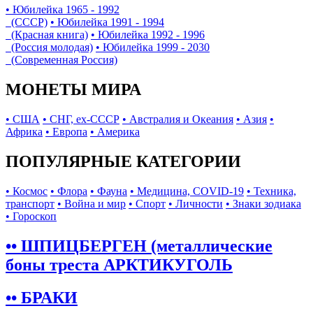
• Юбилейка 1965 - 1992
(СССР)
• Юбилейка 1991 - 1994
(Красная книга)
• Юбилейка 1992 - 1996
(Россия молодая)
• Юбилейка 1999 - 2030
(Современная Россия)
МОНЕТЫ МИРА
• США
• СНГ, ex-СССР
• Австралия и Океания
• Азия
•
Африка
• Европа
• Америка
ПОПУЛЯРНЫЕ КАТЕГОРИИ
• Космос
• Флора
• Фауна
• Медицина, COVID-19
• Техника,
транспорт
• Война и мир
• Спорт
• Личности
• Знаки зодиака
• Гороскоп
•• ШПИЦБЕРГЕН (металлические
боны треста АРКТИКУГОЛЬ
•• БРАКИ