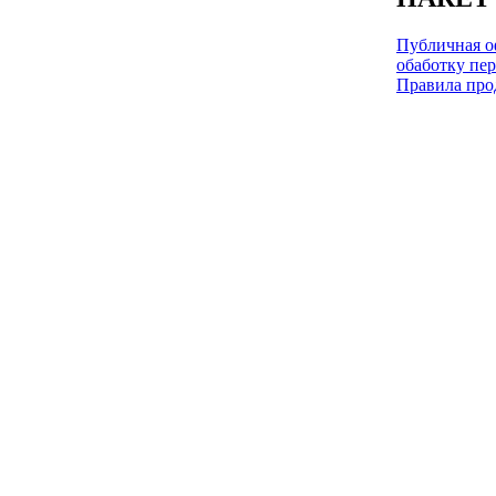
Публичная оф
обаботку пе
Правила про