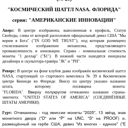
"КОСМИЧЕСКИЙ ШАТТЛ NASA. ФЛОРИДА"
серия: "АМЕРИКАНСКИЕ ИННОВАЦИИ"
Аверс:
В центре изображена, выполненная в профиль, Статуя
Свободы, слева от которой расположен официальный девиз США "Мы
верим в Бога" ("IN GOD WE TRUST"), под которым размещено
стилизованное изображение механизма, представляющего
промышленность и инновации. Справа - номинальная стоимость
монеты "1 доллар" ("$1"). В нижней части находятся инициалы
дизайнера и скульптора-гравёра "JK" и "PH".
Реверс:
В центре на фоне клубов дыма изображён космический шаттл
NASA, стартующий со стартового комплекса № 39 в Космическом
центре Кеннеди во Флориде
. Внизу по центру указано название
штата
, которому посвящена монета
:
Вверху полукругом
"FLORIDA".
отчеканено
название страны-
эмитента: "UNITED STATES OF AMERICA" (СОЕДИНЁННЫЕ
ШТАТЫ АМЕРИКИ).
Отчеканены - год эмиссии монеты "2025", 13 звёзд, знак
Гурт:
монетного двора ("D" или "P" на
UNC
, "
S
" на
PROOF
) и,
размещённый на гербе США, девиз "Из многих - единое" ("E