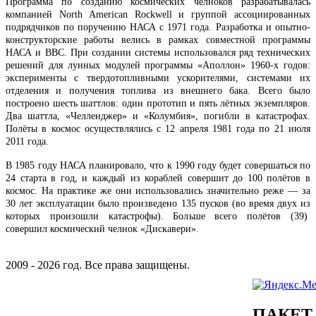
Программа по созданию космических челноков разрабатывалась
компанией North American Rockwell и группой ассоциированных
подрядчиков по поручению НАСА с 1971 года. Разработка и опытно-
конструкторские работы велись в рамках совместной программы
НАСА и ВВС. При создании системы использовался ряд технических
решений для лунных модулей программы «Аполлон» 1960-х годов:
эксперименты с твердотопливными ускорителями, системами их
отделения и получения топлива из внешнего бака. Всего было
построено шесть шаттлов: один прототип и пять лётных экземпляров.
Два шаттла, «Челленджер» и «Колумбия», погибли в катастрофах.
Полёты в космос осуществлялись с 12 апреля 1981 года по 21 июля
2011 года.
В 1985 году НАСА планировало, что к 1990 году будет совершаться по
24 старта в год, и каждый из кораблей совершит до 100 полётов в
космос. На практике же они использовались значительно реже — за
30 лет эксплуатации было произведено 135 пусков (во время двух из
которых произошли катастрофы). Больше всего полётов (39)
совершил космический челнок «Дискавери».
2009 - 2026 год. Все права защищены.
ПАКЕТ