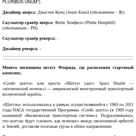
PLURIBUS UNUM").
Дизайнер аверса:
Джастин Кунц (Justin Kunz) (обозначение - JK)
Скульптор-гравёр аверса:
Фиби Хемфилл (Phebe Hemphill)
(обозначение - PH)
Скульптор-гравёр реверса:
-
Дизайнер реверса:
-
Монета посвящена штату Флорида, где расположен стартовый
комплекс.
«Спейс шаттл» или просто «Шаттл» (англ. Space Shuttle —
«космический челнок») — американский многоразовый транспортный
космический корабль.
«Шаттлы» использовались в рамках осуществлявшейся с 1969 по 2011
годы НАСА государственной Программы «Спейс шаттл» (в 1969 году
названной «Космическая транспортная система»). Подразумевалось,
что шаттлы будут «сновать, как челноки» между околоземной орбитой
и Землёй, доставляя полезные грузы в обоих направлениях.