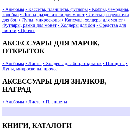
• Альбомы
• Кассеты, планшеты, футляры
• Кофры, чемоданы,
коробки
• Листы, разделители для монет
• Листы, разделители
для бон
• Лупы, микроскопы
• Капсулы, холдеры для монет
•
Футляры, рамки для монет
• Холдеры для бон
• Средства для
чистки
• Прочее
АКСЕССУАРЫ ДЛЯ МАРОК,
ОТКРЫТОК
• Альбомы
• Листы
• Холдеры для бон, открыток
• Пинцеты
•
Лупы, микроскопы, прочее
АКСЕССУАРЫ ДЛЯ ЗНАЧКОВ,
НАГРАД
• Альбомы
• Листы
• Планшеты
КНИГИ, КАТАЛОГИ