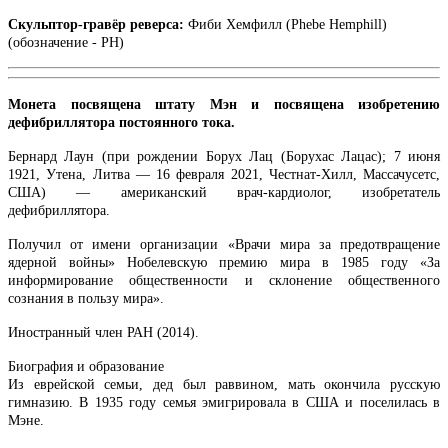
Скульптор-гравёр реверса:
Фиби Хемфилл (Phebe Hemphill)
(обозначение - PH)
Монета посвящена штату Мэн и посвящена изобретению
дефибриллятора постоянного тока
.
Бернард Лаун (при рождении Борух Лац (Борухас Лацас); 7 июня
1921, Утена, Литва — 16 февраля 2021, Честнат-Хилл, Массачусетс,
США) — американский врач-кардиолог, изобретатель
дефибриллятора.
Получил от имени организации «Врачи мира за предотвращение
ядерной войны» Нобелевскую премию мира в 1985 году «За
информирование общественности и склонение общественного
сознания в пользу мира».
Иностранный член РАН (2014).
Биография и образование
Из еврейской семьи, дед был раввином, мать окончила русскую
гимназию. В 1935 году семья эмигрировала в США и поселилась в
Мэне.