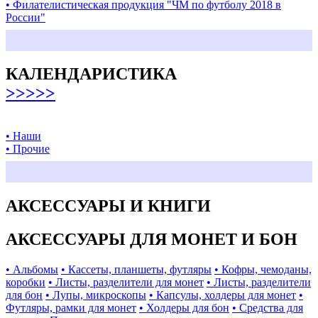
• Филателистическая продукция "ЧМ по футболу 2018 в
России"
КАЛЕНДАРИСТИКА
>>>>>
• Наши
• Прочие
АКСЕССУАРЫ И КНИГИ
АКСЕССУАРЫ ДЛЯ МОНЕТ И БОН
• Альбомы
• Кассеты, планшеты, футляры
• Кофры, чемоданы,
коробки
• Листы, разделители для монет
• Листы, разделители
для бон
• Лупы, микроскопы
• Капсулы, холдеры для монет
•
Футляры, рамки для монет
• Холдеры для бон
• Средства для