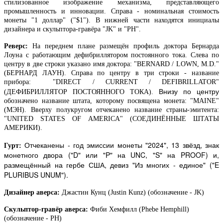
стилизованное изображение механизма, представляющего
промышленность и инновации. Справа - номинальная стоимость
монеты "1 доллар" ("$1"). В нижней части находятся инициалы
дизайнера и скульптора-гравёра "JK" и "PH".
Реверс:
На переднем плане размещён профиль доктора Бернарда
Лоуна с работающим дефибриллятором постоянного тока. Слева по
центру в две строки указано имя доктора: "BERNARD / LOWN, M.D."
(БЕРНАРД ЛАУН). Справа по центру в три строки - название
прибора: "DIRECT / CURRENT / DEFIBRILLATOR"
Внизу по центру
(ДЕФИБРИЛЛЯТОР ПОСТОЯННОГО ТОКА).
обозначено название штата, которому посвящена монета: "MAINE
"
(МЭН). Вверху полукругом отчеканено
название страны-эмитента:
"UNITED STATES OF AMERICA" (СОЕДИНЁННЫЕ ШТАТЫ
АМЕРИКИ).
Отчеканены - год эмиссии монеты "2024", 13 звёзд, знак
Гурт:
монетного двора ("D" или "P" на
UNC
, "
S
" на
PROOF
) и,
размещённый на гербе США, девиз "Из многих - единое" ("E
PLURIBUS UNUM").
Дизайнер аверса:
Джастин Кунц (Justin Kunz) (обозначение - JK)
Скульптор-гравёр аверса:
Фиби Хемфилл (Phebe Hemphill)
(обозначение - PH)