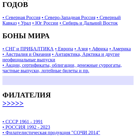
ГОДОВ
• Северная Россия
• Северо-Западная Россия
• Северный
Кавказ
• Урал
• Юг России
• Сибирь и Дальний Восток
БОНЫ МИРА
• СНГ и ПРИБАЛТИКА
• Европа
• Азия
• Африка
• Америка
• Австралия и Океания
• Антарктика, Арктика и другие
неофициальные выпуски
• Акции, сертификаты, облигации, денежные суррогаты,
частные выпуски, лотейные билеты и пр.
ФИЛАТЕЛИЯ
>>>>>
• СССР 1961 - 1991
• РОССИЯ 1992 - 2023
• Филателистическая продукция "СОЧИ 2014"