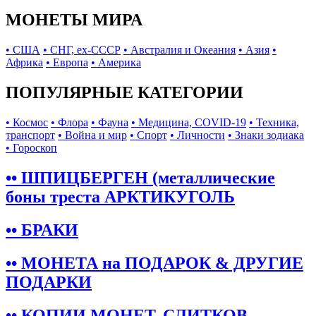
МОНЕТЫ МИРА
• США
• СНГ, ex-СССР
• Австралия и Океания
• Азия
•
Африка
• Европа
• Америка
ПОПУЛЯРНЫЕ КАТЕГОРИИ
• Космос
• Флора
• Фауна
• Медицина, COVID-19
• Техника,
транспорт
• Война и мир
• Спорт
• Личности
• Знаки зодиака
• Гороскоп
•• ШПИЦБЕРГЕН (металлические
боны треста АРКТИКУГОЛЬ
•• БРАКИ
•• МОНЕТА на ПОДАРОК & ДРУГИЕ
ПОДАРКИ
•• КОПИИ МОНЕТ, СЛИТКОВ