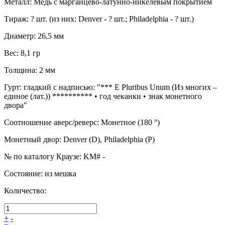
Металл
:
Медь с марганцево-латунно-никелевым покрытием
Тираж
:
? шт. (из них: Denver - ? шт.; Philadelphia - ? шт.)
Диаметр
:
26,5 мм
Вес
:
8,1 гр
Толщина
:
2 мм
Гурт
:
гладкий с надписью: "*** E Pluribus Unum (Из многих –
единое (лат.)) ********** • год чеканки • знак монетного
двора"
Соотношение аверс/реверс
:
Монетное (180 °)
Монетный двор
:
Denver (D), Philadelphia (P)
№ по каталогу Краузе
:
KM# -
Состояние
:
из мешка
Количество:
+
-