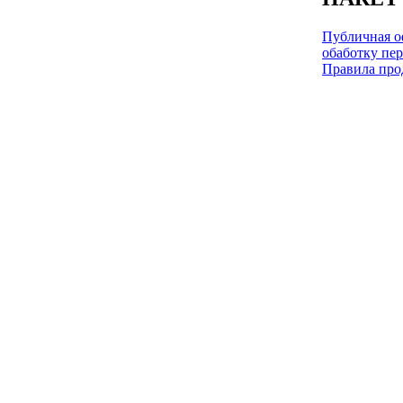
Публичная оф
обаботку пе
Правила про