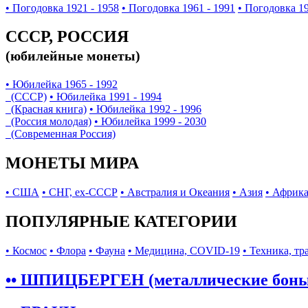
• Погодовка 1921 - 1958
• Погодовка 1961 - 1991
• Погодовка 19
СССР, РОССИЯ
(юбилейные монеты)
• Юбилейка 1965 - 1992
(СССР)
• Юбилейка 1991 - 1994
(Красная книга)
• Юбилейка 1992 - 1996
(Россия молодая)
• Юбилейка 1999 - 2030
(Современная Россия)
МОНЕТЫ МИРА
• США
• СНГ, ex-СССР
• Австралия и Океания
• Азия
• Африк
ПОПУЛЯРНЫЕ КАТЕГОРИИ
• Космос
• Флора
• Фауна
• Медицина, COVID-19
• Техника, тр
•• ШПИЦБЕРГЕН (металлические бон