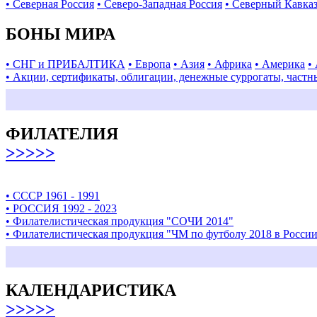
• Северная Россия
• Северо-Западная Россия
• Северный Кавка
БОНЫ МИРА
• СНГ и ПРИБАЛТИКА
• Европа
• Азия
• Африка
• Америка
•
• Акции, сертификаты, облигации, денежные суррогаты, частн
ФИЛАТЕЛИЯ
>>>>>
• СССР 1961 - 1991
• РОССИЯ 1992 - 2023
• Филателистическая продукция "СОЧИ 2014"
• Филателистическая продукция "ЧМ по футболу 2018 в Росси
КАЛЕНДАРИСТИКА
>>>>>