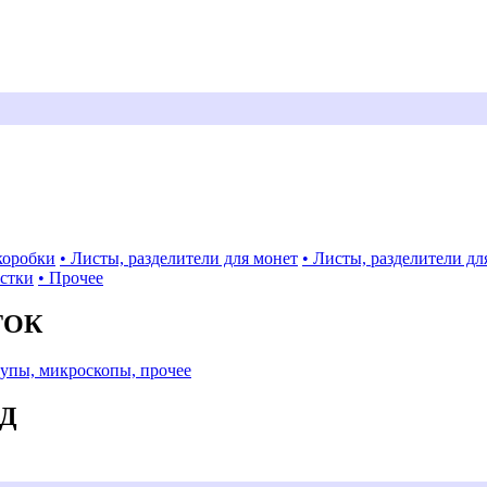
коробки
• Листы, разделители для монет
• Листы, разделители дл
истки
• Прочее
ТОК
Лупы, микроскопы, прочее
АД