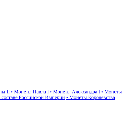
ны II
• Монеты Павла I
• Монеты Александра I
• Монеты
 составе Российской Империи
• Монеты Королевства