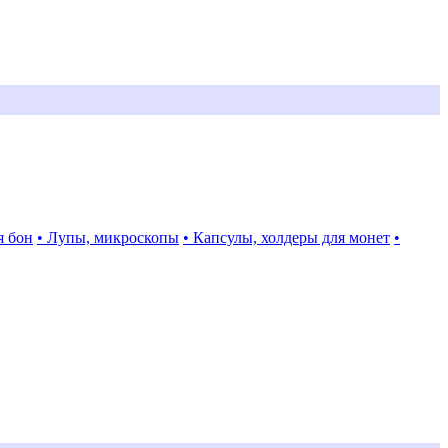
я бон
• Лупы, микроскопы
• Капсулы, холдеры для монет
•