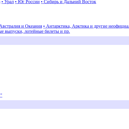
з
• Урал
• Юг России
• Сибирь и Дальний Восток
 Австралия и Океания
• Антарктика, Арктика и другие неофици
ые выпуски, лотейные билеты и пр.
и"