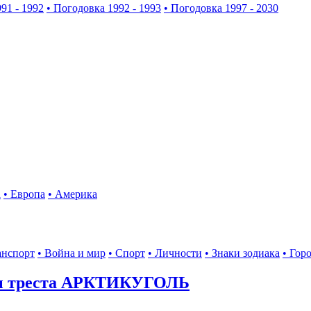
91 - 1992
• Погодовка 1992 - 1993
• Погодовка 1997 - 2030
а
• Европа
• Америка
анспорт
• Война и мир
• Спорт
• Личности
• Знаки зодиака
• Гор
ы треста АРКТИКУГОЛЬ