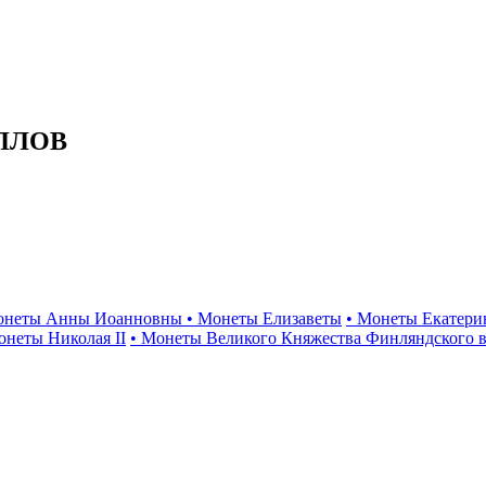
ЛЛОВ
онеты Анны Иоанновны
• Монеты Елизаветы
• Монеты Екатери
онеты Николая II
• Монеты Великого Княжества Финляндского в