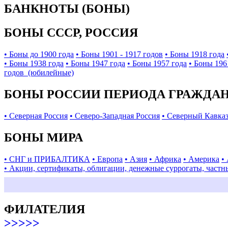
БАНКНОТЫ (БОНЫ)
БОНЫ СССР, РОССИЯ
• Боны до 1900 года
• Боны 1901 - 1917 годов
• Боны 1918 года
• Боны 1938 года
• Боны 1947 года
• Боны 1957 года
• Боны 196
годов (юбилейные)
БОНЫ РОССИИ ПЕРИОДА ГРАЖДАНС
• Северная Россия
• Северо-Западная Россия
• Северный Кавка
БОНЫ МИРА
• СНГ и ПРИБАЛТИКА
• Европа
• Азия
• Африка
• Америка
•
• Акции, сертификаты, облигации, денежные суррогаты, частн
ФИЛАТЕЛИЯ
>>>>>