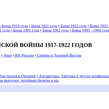
• Боны 1919 года
• Боны 1921 года
• Боны 1922 года
• Боны 1923 
1 года
• Боны 1991 года
• Боны 1992 года
• Боны 1993 - 1994 год
КОЙ ВОЙНЫ 1917-1922 ГОДОВ
з
• Урал
• Юг России
• Сибирь и Дальний Восток
 Австралия и Океания
• Антарктика, Арктика и другие неофици
ые выпуски, лотейные билеты и пр.