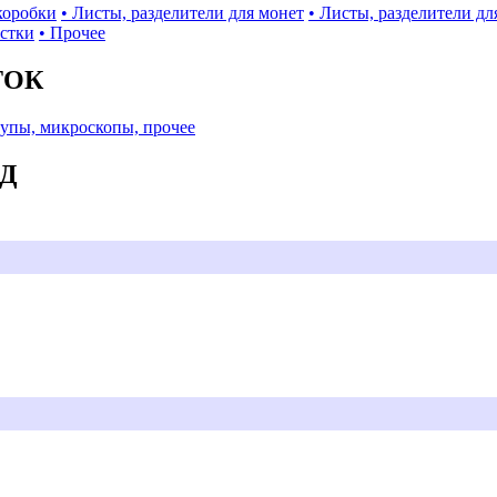
коробки
• Листы, разделители для монет
• Листы, разделители дл
истки
• Прочее
ТОК
Лупы, микроскопы, прочее
АД