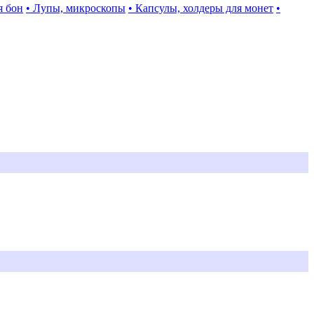
я бон
• Лупы, микроскопы
• Капсулы, холдеры для монет
•