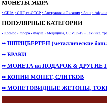
МОНЕТЫ МИРА
• США
• СНГ, ex-СССР
• Австралия и Океания
• Азия
• Африк
ПОПУЛЯРНЫЕ КАТЕГОРИИ
• Космос
• Флора
• Фауна
• Медицина, COVID-19
• Техника, тр
•• ШПИЦБЕРГЕН (металлические бон
•• БРАКИ
•• МОНЕТА на ПОДАРОК & ДРУГИЕ
•• КОПИИ МОНЕТ, СЛИТКОВ
•• МОНЕТОВИДНЫЕ ЖЕТОНЫ, ТО