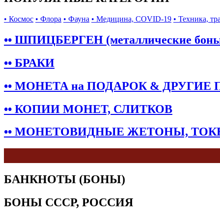
• Космос
• Флора
• Фауна
• Медицина, COVID-19
• Техника, тр
•• ШПИЦБЕРГЕН (металлические бон
•• БРАКИ
•• МОНЕТА на ПОДАРОК & ДРУГИЕ
•• КОПИИ МОНЕТ, СЛИТКОВ
•• МОНЕТОВИДНЫЕ ЖЕТОНЫ, ТО
БАНКНОТЫ (БОНЫ)
БОНЫ СССР, РОССИЯ