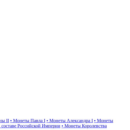
ны II
• Монеты Павла I
• Монеты Александра I
• Монеты
 составе Российской Империи
• Монеты Королевства