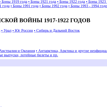
• Боны 1919 года
• Боны 1921 года
• Боны 1922 года
• Боны 1923 
1 года
• Боны 1991 года
• Боны 1992 года
• Боны 1993 - 1994 год
КОЙ ВОЙНЫ 1917-1922 ГОДОВ
з
• Урал
• Юг России
• Сибирь и Дальний Восток
 Австралия и Океания
• Антарктика, Арктика и другие неофици
ые выпуски, лотейные билеты и пр.