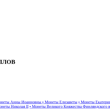
ЛЛОВ
онеты Анны Иоанновны
• Монеты Елизаветы
• Монеты Екатери
онеты Николая II
• Монеты Великого Княжества Финляндского в