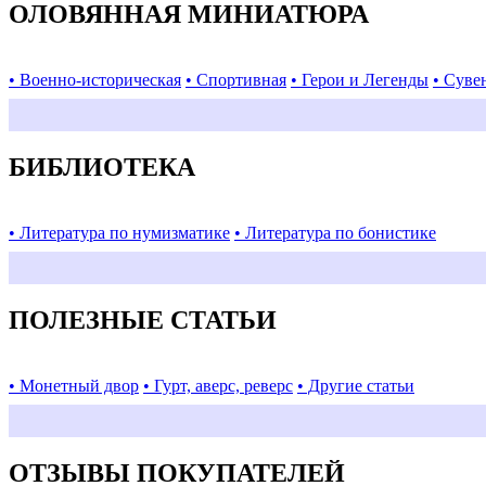
ОЛОВЯННАЯ МИНИАТЮРА
• Военно-историческая
• Спортивная
• Герои и Легенды
• Суве
БИБЛИОТЕКА
• Литература по нумизматике
• Литература по бонистике
ПОЛЕЗНЫЕ СТАТЬИ
• Монетный двор
• Гурт, аверс, реверс
• Другие статьи
ОТЗЫВЫ ПОКУПАТЕЛЕЙ