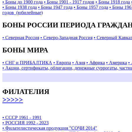
• Боны до 1900 года
• Боны 1901 - 1917 годов
• Боны 1918 года
• Боны 1938 года
• Боны 1947 года
• Боны 1957 года
• Боны 196
годов (юбилейные)
БОНЫ РОССИИ ПЕРИОДА ГРАЖДАНС
• Северная Россия
• Северо-Западная Россия
• Северный Кавка
БОНЫ МИРА
• СНГ и ПРИБАЛТИКА
• Европа
• Азия
• Африка
• Америка
•
• Акции, сертификаты, облигации, денежные суррогаты, частн
ФИЛАТЕЛИЯ
>>>>>
• СССР 1961 - 1991
• РОССИЯ 1992 - 2023
• Филателистическая продукция "СОЧИ 2014"