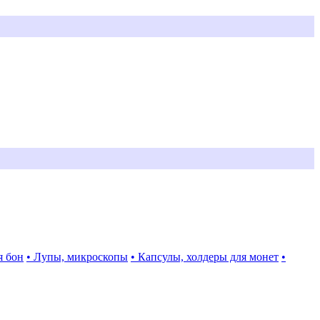
я бон
• Лупы, микроскопы
• Капсулы, холдеры для монет
•