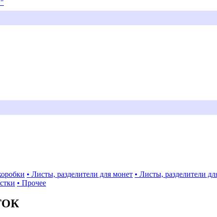
и"
коробки
• Листы, разделители для монет
• Листы, разделители дл
истки
• Прочее
ТОК