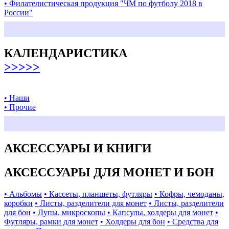
• Филателистическая продукция "ЧМ по футболу 2018 в
России"
КАЛЕНДАРИСТИКА
>>>>>
• Наши
• Прочие
АКСЕССУАРЫ И КНИГИ
АКСЕССУАРЫ ДЛЯ МОНЕТ И БОН
• Альбомы
• Кассеты, планшеты, футляры
• Кофры, чемоданы,
коробки
• Листы, разделители для монет
• Листы, разделители
для бон
• Лупы, микроскопы
• Капсулы, холдеры для монет
•
Футляры, рамки для монет
• Холдеры для бон
• Средства для