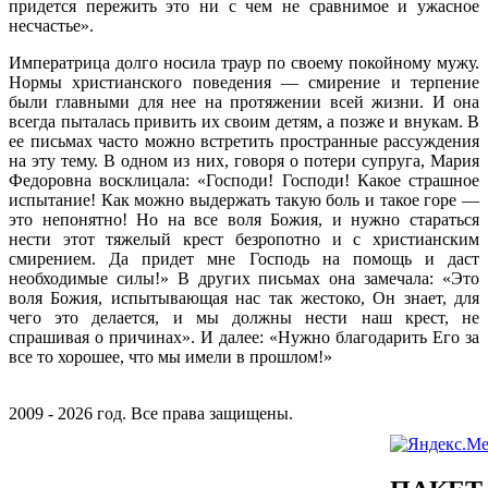
придется пережить это ни с чем не сравнимое и ужасное
несчастье».
Императрица долго носила траур по своему покойному мужу.
Нормы христианского поведения — смирение и терпение
были главными для нее на протяжении всей жизни. И она
всегда пыталась привить их своим детям, а позже и внукам. В
ее письмах часто можно встретить пространные рассуждения
на эту тему. В одном из них, говоря о потери супруга, Мария
Федоровна восклицала: «Господи! Господи! Какое страшное
испытание! Как можно выдержать такую боль и такое горе —
это непонятно! Но на все воля Божия, и нужно стараться
нести этот тяжелый крест безропотно и с христианским
смирением. Да придет мне Господь на помощь и даст
необходимые силы!» В других письмах она замечала: «Это
воля Божия, испытывающая нас так жестоко, Он знает, для
чего это делается, и мы должны нести наш крест, не
спрашивая о причинах». И далее: «Нужно благодарить Его за
все то хорошее, что мы имели в прошлом!»
2009 - 2026 год. Все права защищены.