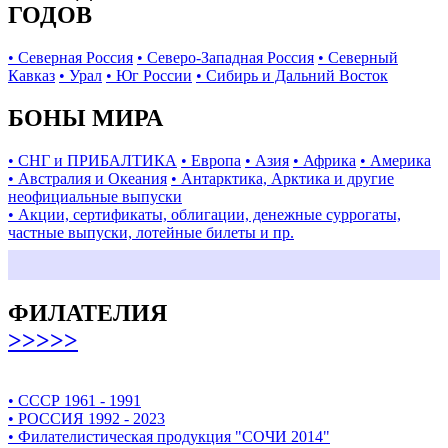
ГОДОВ
• Северная Россия
• Северо-Западная Россия
• Северный
Кавказ
• Урал
• Юг России
• Сибирь и Дальний Восток
БОНЫ МИРА
• СНГ и ПРИБАЛТИКА
• Европа
• Азия
• Африка
• Америка
• Австралия и Океания
• Антарктика, Арктика и другие
неофициальные выпуски
• Акции, сертификаты, облигации, денежные суррогаты,
частные выпуски, лотейные билеты и пр.
ФИЛАТЕЛИЯ
>>>>>
• СССР 1961 - 1991
• РОССИЯ 1992 - 2023
• Филателистическая продукция "СОЧИ 2014"