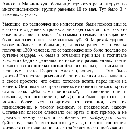
Аликс в Мариинскую больницу, где осмотрели вторую по
многочисленности группу раненых 18-го мая. Тут было 3–4
тяжелых случая».
Умершие, по распоряжению императора, были похоронены за
его счет в отдельных гробах, а не в братской могиле, как это
обычно делалось прежде. Их семьям и семьям пострадавших
было выплачено по тысяче золотых рублей. Мария Федоровна
также побывала в больницах, и всем раненым, а увечья
получили 1300 человек, по ее распоряжению было послано по
бутылке мадеры. «Я была в отчаянии при виде в госпитале
всех этих бедных раненых, наполовину раздавленных, почти
каждый из них потерял кого-нибудь из родных, — писала она
великому князю Георгию Александровичу. — Это было
ужасно! Но в то же время они были так велики и возвышенны
в своей простоте, что очень хотелось встать перед ними на
колени. Они были так трогательны, не обвиняя никого, кроме
самих себя. „Мы сами виноваты“, — говорили они и
сожалели, что огорчили царя! Да, они были прекрасны, и
можно более чем гордиться от сознания, что ты
принадлежишь к такому великому и прекрасному народу.
Остальным классам следовало бы брать с них пример, а не
грызться между собой и, особенно, не возбуждать своим
буйством, своей жестокостью умы до такого состояния,
которое я еще никогда не видела за 30 лет моего пребывания в