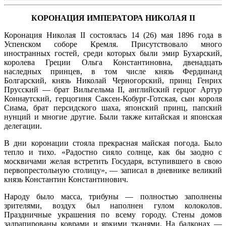
КОРОНАЦИЯ ИМПЕРАТОРА НИКОЛАЯ II
Коронация Николая II состоялась 14 (26) мая 1896 года в
Успенском соборе Кремля. Присутствовало много
иностранных гостей, среди которых были эмир Бухарский,
королева Греции Ольга Константиновна, двенадцать
наследных принцев, в том числе князь Фердинанд
Болгарский, князь Николай Черногорский, принц Генрих
Прусский — брат Вильгельма II, английский герцог Артур
Коннаутский, герцогиня Саксен-Кобург-Готская, сын короля
Сиама, брат персидского шаха, японский принц, папский
нунций и многие другие. Были также китайская и японская
делегации.
В дни коронации стояла прекрасная майская погода. Было
тепло и тихо. «Радостно сияло солнце, как бы заодно с
москвичами желая встретить Государя, вступившего в свою
первопрестольную столицу», — записал в дневнике великий
князь Константин Константинович.
Народу было масса, трибуны — полностью заполнены
зрителями, воздух был наполнен гулом колоколов.
Праздничные украшения по всему городу. Стены домов
задрапированы коврами и яркими тканями. На балконах —