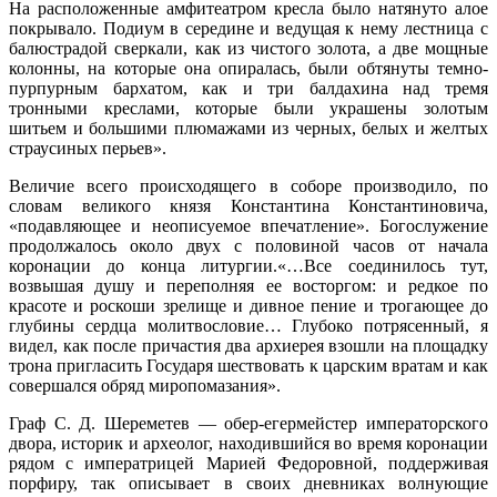
На расположенные амфитеатром кресла было натянуто алое
покрывало. Подиум в середине и ведущая к нему лестница с
балюстрадой сверкали, как из чистого золота, а две мощные
колонны, на которые она опиралась, были обтянуты темно-
пурпурным бархатом, как и три балдахина над тремя
тронными креслами, которые были украшены золотым
шитьем и большими плюмажами из черных, белых и желтых
страусиных перьев».
Величие всего происходящего в соборе производило, по
словам великого князя Константина Константиновича,
«подавляющее и неописуемое впечатление». Богослужение
продолжалось около двух с половиной часов от начала
коронации до конца литургии.«…Все соединилось тут,
возвышая душу и переполняя ее восторгом: и редкое по
красоте и роскоши зрелище и дивное пение и трогающее до
глубины сердца молитвословие… Глубоко потрясенный, я
видел, как после причастия два архиерея взошли на площадку
трона пригласить Государя шествовать к царским вратам и как
совершался обряд миропомазания».
Граф С. Д. Шереметев — обер-егермейстер императорского
двора, историк и археолог, находившийся во время коронации
рядом с императрицей Марией Федоровной, поддерживая
порфиру, так описывает в своих дневниках волнующие