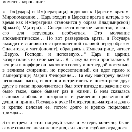
моменты коронации:
«…Гос[ударь] и Им[ператрица] подошли к Царским вратам.
Миропомазание… Царь входит в Царские врата в алтарь, в то
время как Императрица становится у образа Владимирской]
Б[ожьей] М[атери)… Совершается великое таинство, и сила
его для верующих необъятная. Это молчание
апокалиптическое… Но вот разверзлись врата, и Государь
выходит и становится с преклоненной головой перед образом
Спасителя, а митр[ополит], обращаясь к Императрице, читает
„Верую, Господи, и исповедую…“ Царь и царица
возвратились на свои места… Я гляжу на него пристально. В
венце и в порфире он наклонил голову и нетвердой поступью,
в великом смирении, но просветленный, он идет прямо к
Императрице] Марии Федоровне… Та ему навстречу делает
несколько шагов, и вот они встретились и посмотрели друг
другу в глаза; продолжителен был этот взгляд; выражение его
было такое, какое бывает раз в жизни. В нем сказалась
сыновья любовь и покорность и умиление просветленной
души, и приник Государь к руке Императрицы-матери и долго
и крепко целовал ее, потом долго и крепко поцеловал
трижды…
Эта встреча и этот поцелуй сына и матери, конечно, были
самое сильное впечатление дня, сильное и глубоко отрадное».