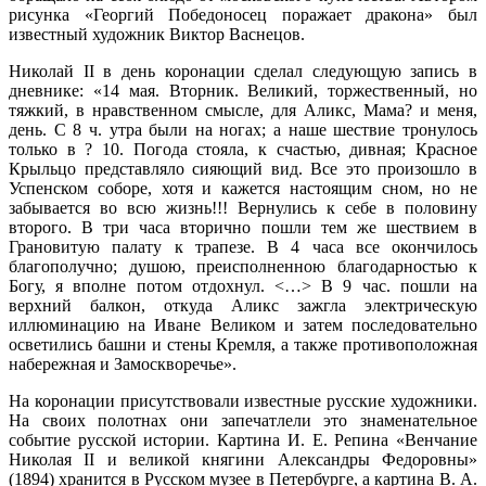
рисунка «Георгий Победоносец поражает дракона» был
известный художник Виктор Васнецов.
Николай II в день коронации сделал следующую запись в
дневнике: «14 мая. Вторник. Великий, торжественный, но
тяжкий, в нравственном смысле, для Аликс, Мама? и меня,
день. С 8 ч. утра были на ногах; а наше шествие тронулось
только в ? 10. Погода стояла, к счастью, дивная; Красное
Крыльцо представляло сияющий вид. Все это произошло в
Успенском соборе, хотя и кажется настоящим сном, но не
забывается во всю жизнь!!! Вернулись к себе в половину
второго. В три часа вторично пошли тем же шествием в
Грановитую палату к трапезе. В 4 часа все окончилось
благополучно; душою, преисполненною благодарностью к
Богу, я вполне потом отдохнул. <…> В 9 час. пошли на
верхний балкон, откуда Аликс зажгла электрическую
иллюминацию на Иване Великом и затем последовательно
осветились башни и стены Кремля, а также противоположная
набережная и Замоскворечье».
На коронации присутствовали известные русские художники.
На своих полотнах они запечатлели это знаменательное
событие русской истории. Картина И. Е. Репина «Венчание
Николая II и великой княгини Александры Федоровны»
(1894) хранится в Русском музее в Петербурге, а картина В. А.