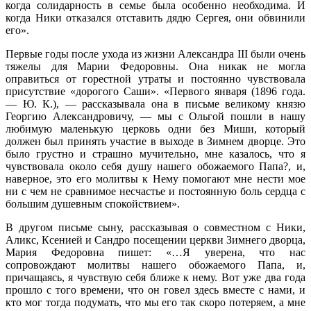
когда солидарность в семье была особенно необходима. И
когда Ники отказался отставить дядю Сергея, они обвинили
его».
Первые годы после ухода из жизни Александра III были очень
тяжелы для Марии Федоровны. Она никак не могла
оправиться от горестной утраты и постоянно чувствовала
присутствие «дорогого Саши». «Первого января (1896 года.
— Ю. К.), — рассказывала она в письме великому князю
Георгию Александровичу, — мы с Ольгой пошли в нашу
любимую маленькую церковь одни без Миши, который
должен был принять участие в выходе в Зимнем дворце. Это
было грустно и страшно мучительно, мне казалось, что я
чувствовала около себя душу нашего обожаемого Папа?, и,
наверное, это его молитвы к Нему помогают мне нести мое
ни с чем не сравнимое несчастье и постоянную боль сердца с
большим душевным спокойствием».
В другом письме сыну, рассказывая о совместном с Ники,
Аликс, Ксенией и Сандро посещении церкви Зимнего дворца,
Мария Федоровна пишет: «…Я уверена, что нас
сопровождают молитвы нашего обожаемого Папа, и,
причащаясь, я чувствую себя ближе к нему. Вот уже два года
прошло с того времени, что он говел здесь вместе с нами, и
кто мог тогда подумать, что мы его так скоро потеряем, а мне