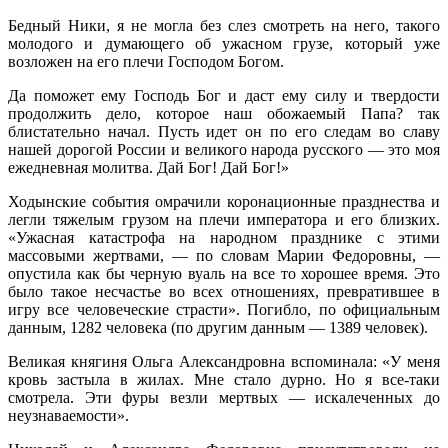
Бедный Ники, я не могла без слез смотреть на него, такого
молодого и думающего об ужасном грузе, который уже
возложен на его плечи Господом Богом.
Да поможет ему Господь Бог и даст ему силу и твердости
продолжить дело, которое наш обожаемый Папа? так
блистательно начал. Пусть идет он по его следам во славу
нашей дорогой России и великого народа русского — это моя
ежедневная молитва. Дай Бог! Дай Бог!»
Ходынские события омрачили коронационные празднества и
легли тяжелым грузом на плечи императора и его близких.
«Ужасная катастрофа на народном празднике с этими
массовыми жертвами, — по словам Марии Федоровны, —
опустила как бы черную вуаль на все то хорошее время. Это
было такое несчастье во всех отношениях, превратившее в
игру все человеческие страсти». Погибло, по официальным
данным, 1282 человека (по другим данным — 1389 человек).
Великая княгиня Ольга Александровна вспоминала: «У меня
кровь застыла в жилах. Мне стало дурно. Но я все-таки
смотрела. Эти фуры везли мертвых — искалеченных до
неузнаваемости».