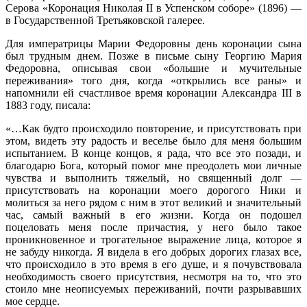
Серова «Коронация Николая II в Успенском соборе» (1896) —
в Государственной Третьяковской галерее.
Для императрицы Марии Федоровны день коронации сына
был трудным днем. Позже в письме сыну Георгию Мария
Федоровна, описывая свои «большие и мучительные
переживания» того дня, когда «открылись все раны» и
напомнили ей счастливое время коронации Александра III в
1883 году, писала:
«…Как будто происходило повторение, и присутствовать при
этом, видеть эту радость и веселье было для меня большим
испытанием. В конце концов, я рада, что все это позади, и
благодарю Бога, который помог мне преодолеть мои личные
чувства и выполнить тяжелый, но священный долг —
присутствовать на коронации моего дорогого Ники и
молиться за него рядом с ним в этот великий и значительный
час, самый важный в его жизни. Когда он подошел
поцеловать меня после причастия, у него было такое
проникновенное и трогательное выражение лица, которое я
не забуду никогда. Я видела в его добрых дорогих глазах все,
что происходило в это время в его душе, и я почувствовала
необходимость своего присутствия, несмотря на то, что это
стоило мне неописуемых переживаний, почти разрывавших
мое сердце.