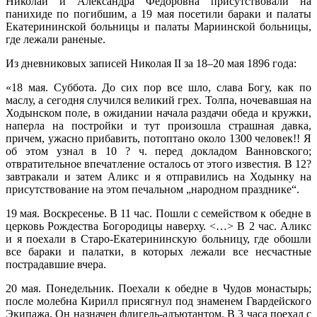
Николай и Александра Федоровна присутствовали на
панихиде по погибшим, а 19 мая посетили бараки и палаты
Екатерининской больницы и палаты Мариинской больницы,
где лежали раненые.
Из дневниковых записей Николая II за 18–20 мая 1896 года:
«18 мая. Суббота. До сих пор все шло, слава Богу, как по
маслу, а сегодня случился великий грех. Толпа, ночевавшая на
Ходынском поле, в ожидании начала раздачи обеда и кружки,
наперла на постройки и тут произошла страшная давка,
причем, ужасно прибавить, потоптано около 1300 человек!! Я
об этом узнал в 10 ? ч. перед докладом Ванновского;
отвратительное впечатление осталось от этого известия. В 12?
завтракали и затем Аликс и я отправились на Ходынку на
присутствование на этом печальном „народном празднике“.
19 мая. Воскресенье. В 11 час. Пошли с семейством к обедне в
церковь Рождества Богородицы наверху. <…> В 2 час. Аликс
и я поехали в Старо-Екатерининскую больницу, где обошли
все бараки и палатки, в которых лежали все несчастные
пострадавшие вчера.
20 мая. Понедельник. Поехали к обедне в Чудов монастырь;
после молебна Кирилл присягнул под знаменем Гвардейского
Экипажа. Он назначен флигель-адъютантом. В 3 часа поехал с