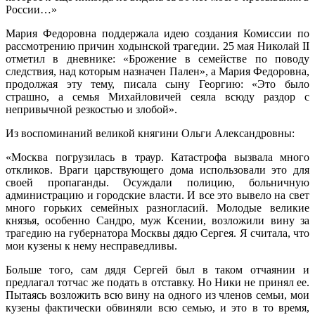
России…»
Мария Федоровна поддержала идею создания Комиссии по
рассмотрению причин ходынской трагедии. 25 мая Николай II
отметил в дневнике: «Брожение в семействе по поводу
следствия, над которым назначен Пален», а Мария Федоровна,
продолжая эту тему, писала сыну Георгию: «Это было
страшно, а семья Михайловичей сеяла всюду раздор с
непривычной резкостью и злобой».
Из воспоминаний великой княгини Ольги Александровны:
«Москва погрузилась в траур. Катастрофа вызвала много
откликов. Враги царствующего дома использовали это для
своей пропаганды. Осуждали полицию, больничную
администрацию и городские власти. И все это вывело на свет
много горьких семейных разногласий. Молодые великие
князья, особенно Сандро, муж Ксении, возложили вину за
трагедию на губернатора Москвы дядю Сергея. Я считала, что
мои кузены к нему несправедливы.
Больше того, сам дядя Сергей был в таком отчаянии и
предлагал тотчас же подать в отставку. Но Ники не принял ее.
Пытаясь возложить всю вину на одного из членов семьи, мои
кузены фактически обвиняли всю семью, и это в то время,