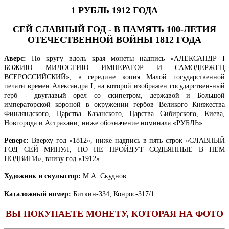
1 РУБЛЬ 1912 ГОДА
СЕЙ СЛАВНЫЙ ГОД - В ПАМЯТЬ 100-ЛЕТИЯ
ОТЕЧЕСТВЕННОЙ ВОЙНЫ 1812 ГОДА
Аверс:
По кругу вдоль края монеты надпись «АЛЕКСАНДР I
БОЖИЮ МИЛОСТИЮ ИМПЕРАТОР И САМОДЕРЖЕЦ
ВСЕРОССИЙСКИЙ», в середине копия Малой государственной
печати времен Александра I, на которой изображен государствен-ный
герб - двуглавый орел со скипетром, державой и Большой
императорской короной в окружении гербов Великого Княжества
Финляндского, Царства Казанского, Царства Сибирского, Киева,
Новгорода и Астрахани, ниже обозначение номинала «РУБЛЬ».
Реверс:
Вверху год «1812», ниже надпись в пять строк «СЛАВНЫЙ
ГОД СЕЙ МИНУЛ, НО НЕ ПРОЙДУТ СОДЬЯННЫЕ В НЕМ
ПОДВИГИ», внизу год «1912».
Художник и скульптор:
М.А. Скуднов
Каталожный номер:
Биткин-334; Конрос-317/1
ВЫ ПОКУПАЕТЕ МОНЕТУ, КОТОРАЯ НА ФОТО