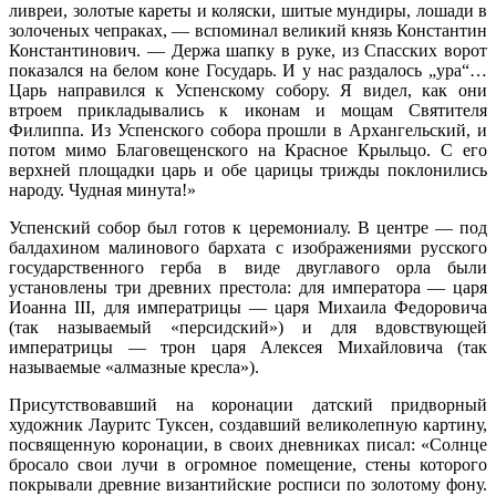
ливреи, золотые кареты и коляски, шитые мундиры, лошади в
золоченых чепраках, — вспоминал великий князь Константин
Константинович. — Держа шапку в руке, из Спасских ворот
показался на белом коне Государь. И у нас раздалось „ура“…
Царь направился к Успенскому собору. Я видел, как они
втроем прикладывались к иконам и мощам Святителя
Филиппа. Из Успенского собора прошли в Архангельский, и
потом мимо Благовещенского на Красное Крыльцо. С его
верхней площадки царь и обе царицы трижды поклонились
народу. Чудная минута!»
Успенский собор был готов к церемониалу. В центре — под
балдахином малинового бархата с изображениями русского
государственного герба в виде двуглавого орла были
установлены три древних престола: для императора — царя
Иоанна III, для императрицы — царя Михаила Федоровича
(так называемый «персидский») и для вдовствующей
императрицы — трон царя Алексея Михайловича (так
называемые «алмазные кресла»).
Присутствовавший на коронации датский придворный
художник Лауритс Туксен, создавший великолепную картину,
посвященную коронации, в своих дневниках писал: «Солнце
бросало свои лучи в огромное помещение, стены которого
покрывали древние византийские росписи по золотому фону.