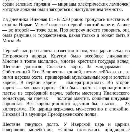
среди зеленых гирлянд — мириады электрических лампочек,
которые должны были загореться с наступлением темноты.
Из дневника Николая II: «В 2.30 ровно тронулось шествие. Я
ехал на Норме. Мама? сидела в первой золотой карете. Аликс
— во второй — тоже одна. Про встречу нечего говорить, она
была радушна и торжественна, какая только и может быть в
Москве!»
Первый выстрел салюта возвестил о том, что царь выехал из
Петровского дворца. Кругом было всеобщее ликование.
Многие в толпе молились, многие крестили государя вслед.
Шествие достигло Спасских ворот. За жандармами —
Собственный Его Величества конвой, потом лейб-казаки, за
ними царская охота, придворный музыкальный хор и золотые
кареты. В первой карете — императрица-мать. Во второй
карете — молодая царица. Она была одета в коронационное
платье из серебряной парчи, работы мастериц Ивановского
монастыря, на плечах — золотая мантия, обшитая шнурами
горностая. Вес коронационного одеяния был высок — 23
килограмма. Но царица держалась мужественно и спокойно.
Николай II в мундире Преображенского полка.
Шествие тянулось долго. У Иверской царь и царица
совершили молебствие. «Снова потянулись придворные