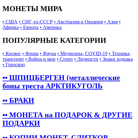
МОНЕТЫ МИРА
• США
• СНГ, ex-СССР
• Австралия и Океания
• Азия
•
Африка
• Европа
• Америка
ПОПУЛЯРНЫЕ КАТЕГОРИИ
• Космос
• Флора
• Фауна
• Медицина, COVID-19
• Техника,
транспорт
• Война и мир
• Спорт
• Личности
• Знаки зодиака
• Гороскоп
•• ШПИЦБЕРГЕН (металлические
боны треста АРКТИКУГОЛЬ
•• БРАКИ
•• МОНЕТА на ПОДАРОК & ДРУГИЕ
ПОДАРКИ
•• КОПИИ МОНЕТ, СЛИТКОВ