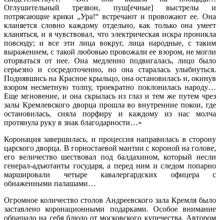
Оглушительный трезвон, пуш[ечные] выстрелы и
потрясающие крики „Ура!“ встречают и провожают ее. Она
кланяется словно каждому отдельно, как только она умеет
кланяться, и я чувствовал, что электрическая искра проникла
повсюду; и все эти лица вокруг, лица народные, с таким
выражением, с такой любовью провожали ее взором, не могли
оторваться от нее. Она медленно подвигалась, лицо было
серьезно и сосредоточенно, но она старалась улыбнуться.
Поднявшись на Красное крыльцо, она остановилась и, окинув
взором несметную толпу, троекратно поклонилась народу…
Еще мгновение, и она скрылась из глаз и тем же путем чрез
залы Кремлевского дворца прошла во внутренние покои, где
остановилась, сняла порфиру и каждому из нас молча
протянула руку в знак благодарности…»
Коронация завершилась, и процессия направилась в сторону
царского дворца. В горностаевой мантии с короной на голове,
его величество шествовал под балдахином, который несли
генерал-адъютанты государя, а перед ним и следом попарно
маршировали четыре кавалергардских офицера с
обнаженными палашами…
Огромное количество столов Андреевского зала Кремля было
заставлено коронационными подарками. Особое внимание
обращало на себя блюдо от московского купечества. Автором