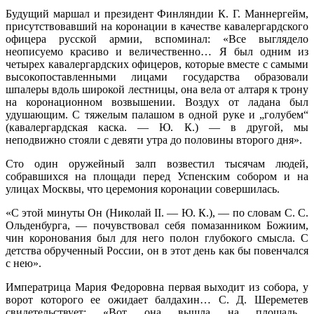
Будущий маршал и президент Финляндии К. Г. Маннергейм,
присутствовавший на коронации в качестве кавалергардского
офицера русской армии, вспоминал: «Все выглядело
неописуемо красиво и величественно… Я был одним из
четырех кавалергардских офицеров, которые вместе с самыми
высокопоставленными лицами государства образовали
шпалеры вдоль широкой лестницы, она вела от алтаря к трону
на коронационном возвышении. Воздух от ладана был
удушающим. С тяжелым палашом в одной руке и „голубем“
(кавалергардская каска. — Ю. К.) — в другой, мы
неподвижно стояли с девяти утра до половины второго дня».
Сто один оружейный залп возвестил тысячам людей,
собравшихся на площади перед Успенским собором и на
улицах Москвы, что церемония коронации совершилась.
«С этой минуты Он (Николай II. — Ю. К.), — по словам С. С.
Ольденбурга, — почувствовал себя помазанником Божиим,
чин коронования был для него полон глубокого смысла. С
детства обрученный России, он в этот день как бы повенчался
с нею».
Императрица Мария Федоровна первая выходит из собора, у
ворот которого ее ожидает балдахин… С. Д. Шереметев
свидетельствует: «Вот она вышла на площадь…