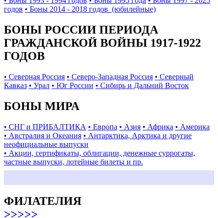
• Боны 1993 - 1994 годов
• Боны 1995 года
• Боны 1997 - 2025
годов
• Боны 2014 - 2018 годов (юбилейные)
БОНЫ РОССИИ ПЕРИОДА
ГРАЖДАНСКОЙ ВОЙНЫ 1917-1922
ГОДОВ
• Северная Россия
• Северо-Западная Россия
• Северный
Кавказ
• Урал
• Юг России
• Сибирь и Дальний Восток
БОНЫ МИРА
• СНГ и ПРИБАЛТИКА
• Европа
• Азия
• Африка
• Америка
• Австралия и Океания
• Антарктика, Арктика и другие
неофициальные выпуски
• Акции, сертификаты, облигации, денежные суррогаты,
частные выпуски, лотейные билеты и пр.
ФИЛАТЕЛИЯ
>>>>>