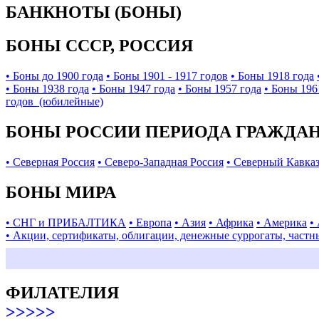
БАНКНОТЫ (БОНЫ)
БОНЫ СССР, РОССИЯ
• Боны до 1900 года
• Боны 1901 - 1917 годов
• Боны 1918 года
• Боны 1938 года
• Боны 1947 года
• Боны 1957 года
• Боны 196
годов (юбилейные)
БОНЫ РОССИИ ПЕРИОДА ГРАЖДАНС
• Северная Россия
• Северо-Западная Россия
• Северный Кавка
БОНЫ МИРА
• СНГ и ПРИБАЛТИКА
• Европа
• Азия
• Африка
• Америка
•
• Акции, сертификаты, облигации, денежные суррогаты, частн
ФИЛАТЕЛИЯ
>>>>>