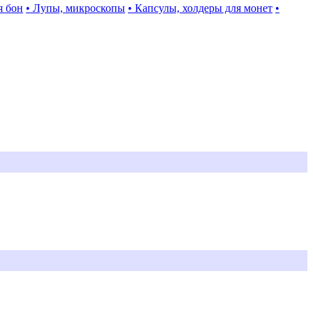
я бон
• Лупы, микроскопы
• Капсулы, холдеры для монет
•