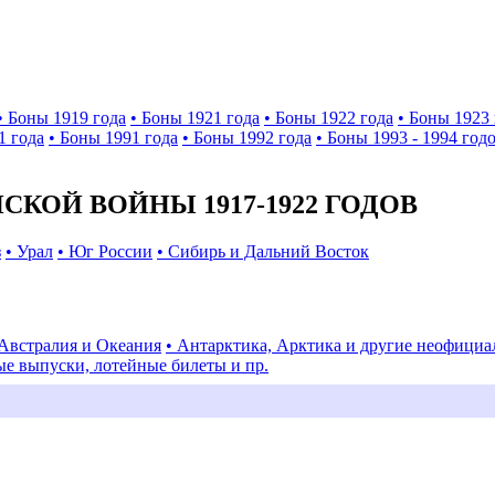
• Боны 1919 года
• Боны 1921 года
• Боны 1922 года
• Боны 1923 
1 года
• Боны 1991 года
• Боны 1992 года
• Боны 1993 - 1994 год
КОЙ ВОЙНЫ 1917-1922 ГОДОВ
з
• Урал
• Юг России
• Сибирь и Дальний Восток
 Австралия и Океания
• Антарктика, Арктика и другие неофици
ые выпуски, лотейные билеты и пр.