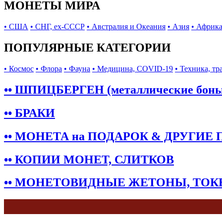
МОНЕТЫ МИРА
• США
• СНГ, ex-СССР
• Австралия и Океания
• Азия
• Африк
ПОПУЛЯРНЫЕ КАТЕГОРИИ
• Космос
• Флора
• Фауна
• Медицина, COVID-19
• Техника, тр
•• ШПИЦБЕРГЕН (металлические бон
•• БРАКИ
•• МОНЕТА на ПОДАРОК & ДРУГИЕ
•• КОПИИ МОНЕТ, СЛИТКОВ
•• МОНЕТОВИДНЫЕ ЖЕТОНЫ, ТО