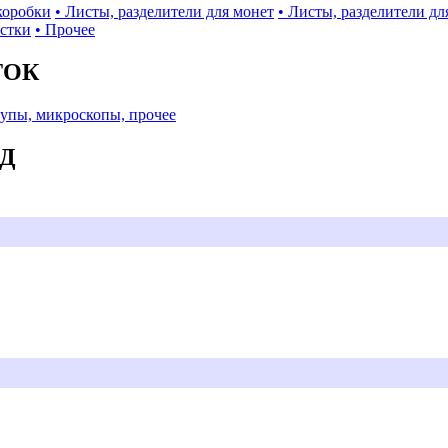
коробки
• Листы, разделители для монет
• Листы, разделители дл
истки
• Прочее
ТОК
Лупы, микроскопы, прочее
АД