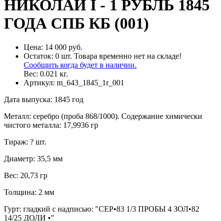
НИКОЛАЙ I - 1 РУБЛЬ 1845
ГОДА СПБ КБ (001)
Цена:
14 000 руб.
Остаток:
0
шт.
Товара временно нет на складе!
Сообщить когда будет в наличии.
Вес:
0.021
кг.
Артикул:
m_643_1845_1r_001
Дата выпуска
:
1845 год
Металл
:
серебро (проба 868/1000). Содержание химически
чистого металла: 17,9936 гр
Тираж
:
? шт.
Диаметр
:
35,5 мм
Вес
:
20,73 гр
Толщина
:
2 мм
Гурт
:
гладкий с надписью: "СЕР•83 1/3 ПРОБЫ 4 ЗОЛ•82
14/25 ДОЛИ •"