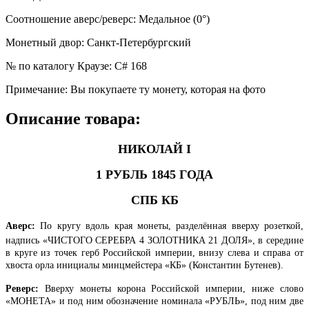
Соотношение аверс/реверс
:
Медальное (0°)
Монетный двор
:
Санкт-Петербургский
№ по каталогу Краузе
:
C# 168
Примечание
:
Вы покупаете ту монету, которая на фото
Описание товара:
НИКОЛАЙ I
1 РУБЛЬ 1845 ГОДА
СПБ КБ
Аверс:
По
кругу вдоль края монеты, разделённая вверху розеткой,
надпись
«ЧИСТОГО СЕРЕБРА 4 ЗОЛОТНИКА 21 ДОЛЯ», в середине
в круге из точек герб Российской империи, внизу слева и справа от
хвоста орла инициалы минцмейстера «КБ» (Константин Бутенев).
Реверс:
Вверху монеты корона Российской империи, ниже слово
«МОНЕТА» и под ним обозначение номинала «РУБЛЬ», под ним две