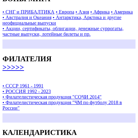
• СНГ и ПРИБАЛТИКА
• Европа
• Азия
• Африка
• Америка
• Австралия и Океания
• Антарктика, Арктика и другие
неофициальные выпуски
• Акции, сертификаты, облигации, денежные суррогаты,
частные выпуски, лотейные билеты и пр.
ФИЛАТЕЛИЯ
>>>>>
• СССР 1961 - 1991
• РОССИЯ 1992 - 2023
• Филателистическая продукция "СОЧИ 2014"
• Филателистическая продукция "ЧМ по футболу 2018 в
России"
КАЛЕНДАРИСТИКА