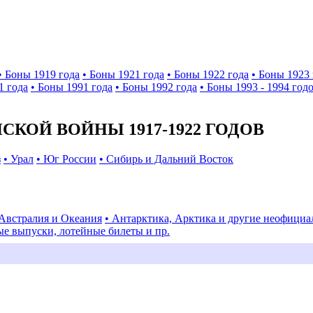
• Боны 1919 года
• Боны 1921 года
• Боны 1922 года
• Боны 1923 
1 года
• Боны 1991 года
• Боны 1992 года
• Боны 1993 - 1994 год
КОЙ ВОЙНЫ 1917-1922 ГОДОВ
з
• Урал
• Юг России
• Сибирь и Дальний Восток
 Австралия и Океания
• Антарктика, Арктика и другие неофици
ые выпуски, лотейные билеты и пр.