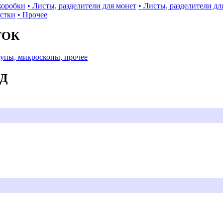
коробки
• Листы, разделители для монет
• Листы, разделители дл
истки
• Прочее
ТОК
Лупы, микроскопы, прочее
АД