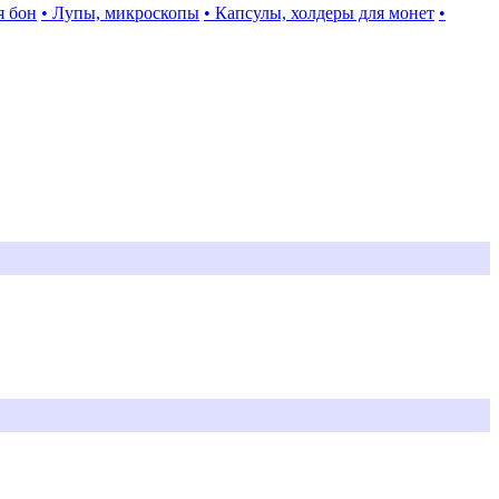
я бон
• Лупы, микроскопы
• Капсулы, холдеры для монет
•