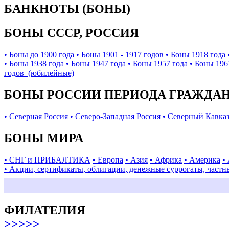
БАНКНОТЫ (БОНЫ)
БОНЫ СССР, РОССИЯ
• Боны до 1900 года
• Боны 1901 - 1917 годов
• Боны 1918 года
• Боны 1938 года
• Боны 1947 года
• Боны 1957 года
• Боны 196
годов (юбилейные)
БОНЫ РОССИИ ПЕРИОДА ГРАЖДАНС
• Северная Россия
• Северо-Западная Россия
• Северный Кавка
БОНЫ МИРА
• СНГ и ПРИБАЛТИКА
• Европа
• Азия
• Африка
• Америка
•
• Акции, сертификаты, облигации, денежные суррогаты, частн
ФИЛАТЕЛИЯ
>>>>>