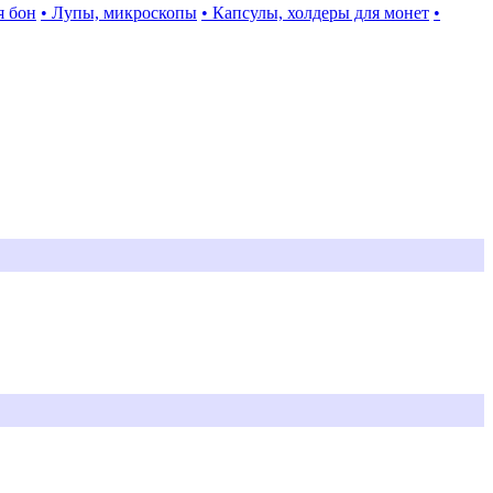
я бон
• Лупы, микроскопы
• Капсулы, холдеры для монет
•