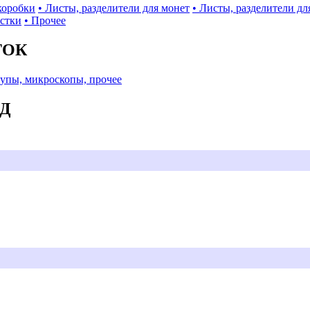
коробки
• Листы, разделители для монет
• Листы, разделители дл
истки
• Прочее
ТОК
Лупы, микроскопы, прочее
АД