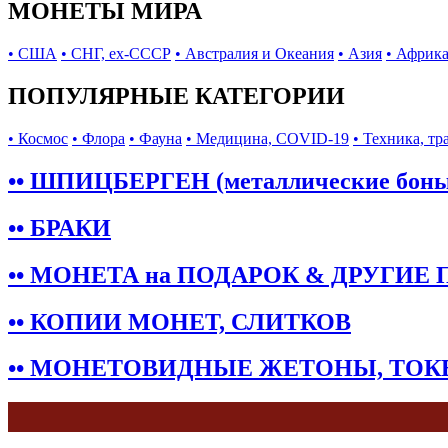
МОНЕТЫ МИРА
• США
• СНГ, ex-СССР
• Австралия и Океания
• Азия
• Африк
ПОПУЛЯРНЫЕ КАТЕГОРИИ
• Космос
• Флора
• Фауна
• Медицина, COVID-19
• Техника, тр
•• ШПИЦБЕРГЕН (металлические бон
•• БРАКИ
•• МОНЕТА на ПОДАРОК & ДРУГИЕ
•• КОПИИ МОНЕТ, СЛИТКОВ
•• МОНЕТОВИДНЫЕ ЖЕТОНЫ, ТО