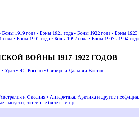
• Боны 1919 года
• Боны 1921 года
• Боны 1922 года
• Боны 1923 
1 года
• Боны 1991 года
• Боны 1992 года
• Боны 1993 - 1994 год
КОЙ ВОЙНЫ 1917-1922 ГОДОВ
з
• Урал
• Юг России
• Сибирь и Дальний Восток
 Австралия и Океания
• Антарктика, Арктика и другие неофици
ые выпуски, лотейные билеты и пр.