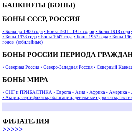
БАНКНОТЫ (БОНЫ)
БОНЫ СССР, РОССИЯ
• Боны до 1900 года
• Боны 1901 - 1917 годов
• Боны 1918 года
• Боны 1938 года
• Боны 1947 года
• Боны 1957 года
• Боны 196
годов (юбилейные)
БОНЫ РОССИИ ПЕРИОДА ГРАЖДАНС
• Северная Россия
• Северо-Западная Россия
• Северный Кавка
БОНЫ МИРА
• СНГ и ПРИБАЛТИКА
• Европа
• Азия
• Африка
• Америка
•
• Акции, сертификаты, облигации, денежные суррогаты, частн
ФИЛАТЕЛИЯ
>>>>>